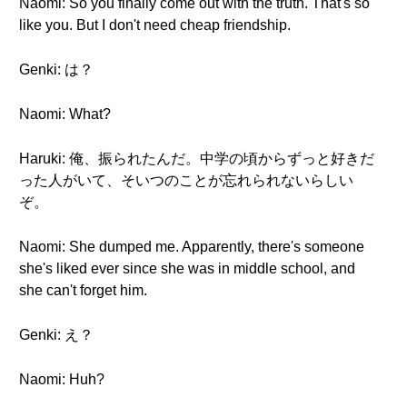
Naomi: So you finally come out with the truth. That's so
like you. But I don't need cheap friendship.
Genki: は？
Naomi: What?
Haruki: 俺、振られたんだ。中学の頃からずっと好きだ
った人がいて、そいつのことが忘れられないらしい
ぞ。
Naomi: She dumped me. Apparently, there's someone
she's liked ever since she was in middle school, and
she can't forget him.
Genki: え？
Naomi: Huh?