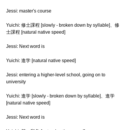
Jessi: master's course
Yuichi: 修士課程 [slowly - broken down by syllable]、修
士課程 [natural native speed]
Jessi: Next word is
Yuichi: 進学 [natural native speed]
Jessi: entering a higher-level school, going on to
university
Yuichi: 進学 [slowly - broken down by syllable]、進学
[natural native speed]
Jessi: Next word is