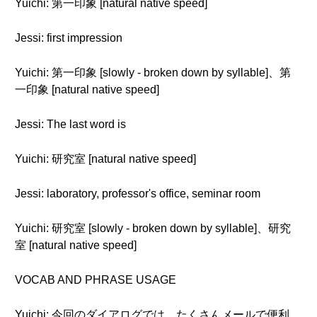
Yuichi: 第一印象 [natural native speed]
Jessi: first impression
Yuichi: 第一印象 [slowly - broken down by syllable]、第
一印象 [natural native speed]
Jessi: The last word is
Yuichi: 研究室 [natural native speed]
Jessi: laboratory, professor's office, seminar room
Yuichi: 研究室 [slowly - broken down by syllable]、研究
室 [natural native speed]
VOCAB AND PHRASE USAGE
Yuichi: 今回のダイアログでは、たくさんメールで便利