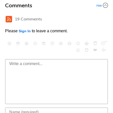
Comments
Hide
19 Comments
Please
to leave a comment.
Sign In
😄
😳
😁
😒
😎
😠
😆
😅
😉
😭
😇
😴
❤️
👍
😮
😈