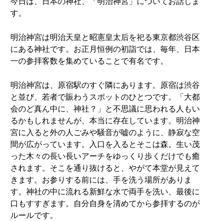
今日は、日本の神社、「明治神宮」についてお話しま
す。
明治神宮は明治天皇と昭憲皇太后を祀る東京都渋谷区
にある神社です。お正月恒例の初詣では、毎年、日本
一の参拝客数を集めていることで有名です。
明治神宮は、原宿駅のすぐ隣にあります。原宿は渋谷
と並び、若者で賑わうスポットのひとつです。「大都
会のど真ん中に、神社？」と不思議に思われる人もい
るかもしれませんが、本当に存在しています。明治神
宮に入ると外の人ごみや騒音が嘘のように、静寂な空
間が広がっています。入口を入るとそこは森。生い茂
った木々の長い長いアーチをゆっくり歩くだけでも癒
されます。そこを通り抜けると、やがて本堂が見えて
きます。お参りする前には、手を洗う場所がありま
す。神社の中に流れる新鮮な水で両手を洗い、最後に
口もすすぎます。自分自身を清めてから参拝するのが
ルールです。