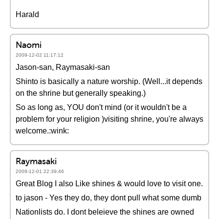
Harald
Naomi
2009-12-02 11:17:12
Jason-san, Raymasaki-san
Shinto is basically a nature worship. (Well...it depends
on the shrine but generally speaking.)
So as long as, YOU don't mind (or it wouldn't be a
problem for your religion )visiting shrine, you're always
welcome.:wink:
Raymasaki
2009-12-01 22:39:46
Great Blog I also Like shines & would love to visit one.
to jason - Yes they do, they dont pull what some dumb
Nationlists do. I dont beleieve the shines are owned