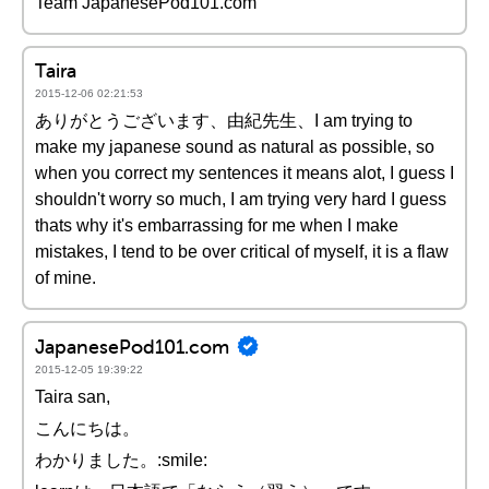
Team JapanesePod101.com
Taira
2015-12-06 02:21:53
ありがとうございます、由紀先生、I am trying to
make my japanese sound as natural as possible, so
when you correct my sentences it means alot, I guess I
shouldn't worry so much, I am trying very hard I guess
thats why it's embarrassing for me when I make
mistakes, I tend to be over critical of myself, it is a flaw
of mine.
JapanesePod101.com
2015-12-05 19:39:22
Taira san,
こんにちは。
わかりました。:smile: