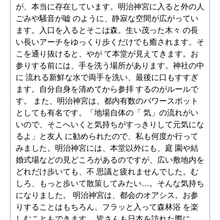
が、本当に存在しています。明治神宮に入ると外の人
ごみや騒音が嘘 のように、静寂な空間が広がってい
ます。入口を入るとそこは森。生い茂った木々 の長
い長いアーチをゆっくり歩くだけでも癒されます。そ
こを通り抜けると、やが て本堂が見えてきます。お
参りする前には、手を洗う場所があります。神社の中
に 流れる新鮮な水で両手を洗い、最後に口もすすぎ
ます。自分自身を清めてから参拝 するのがルールで
す。 また、明治神宮は、都内有数のパワースポット
としても有名です。「地場自体の「 気」の流れがい
いので、そこへいくと気持ちがすっきりして元気にな
るよ」と友人 に勧められたので、私も何度か行って
みました。明治神宮には、本堂以外にも、庭 園や結
婚式場などの見どころがあるのですが、広い敷地内を
どれだけ歩いても、不 思議と疲れませんでした。む
しろ、もっと歩いて散策してみたい…。そんな気持ち
になりました。 明治神宮は、都会のオアシス。お参
りすることはもちろん、フラッと入って森林浴 を楽
しむこともできます。 皆さんも日本を訪れた際に