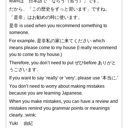
learnは 日本語で「ならう（習う）」です。
だから、「この歴史をずっと習います」ですね。
「是非」はお勧めの時に使います。
是非 is used when you recommend something to
someone.
For example, 是非私の家に来てください which
means please come to my house (I really recommend
you to come to my house.)
Therefore, you don’t need to put ぜひbefore ありがと
うございます.
If you want to say ‘really’ or ‘very’, please use ‘本当に.’
You don’t need to worry about making mistakes
because you are learning Japanese.
When you make mistakes, you can have a review and
mistakes remind you grammar points or meanings
clearly. :wink:
Yuki 由紀