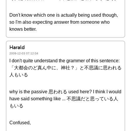
Don't know which one is actually being used though,
so I'm also expecting answer from someone who
knows better.
Harald
2009-12-03 07:12:04
I don't quite understand the grammer of this sentence:
「大都会のど真ん中に、神社？」と不思議に思われる
人もいる
why is the passive 思われる used here? I think I would
have said something like ... 不思議だと思っている人
もいる
Confused,