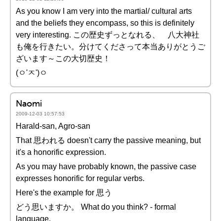
As you know I am very into the martial/ cultural arts
and the beliefs they encompass, so this is definitely
very interesting. この歴史ずっとなれる、 八大神社
も俺を行きたい。分けてくださって本当ありがとうご
ざいます～この大切歴史！
(ㅇ'ㅈ')ㅇ
Naomi
2009-12-03 10:57:53
Harald-san, Agro-san
That 思われる doesn't carry the passive meaning, but
it's a honorific expression.
As you may have probably known, the passive case
expresses honorific for regular verbs.
Here's the example for 思う
どう思いますか。 What do you think? - formal
language.