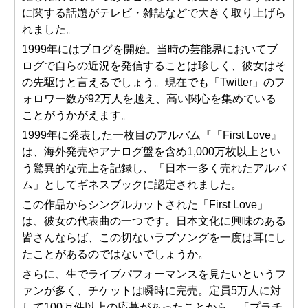
に関する話題がテレビ・雑誌などで大きく取り上げら
れました。
1999年にはブログを開始。当時の芸能界においてブ
ログで自らの近況を発信することは珍しく、彼女はそ
の先駆けと言えるでしょう。現在でも「Twitter」のフ
ォロワー数が92万人を越え、高い関心を集めている
ことがうかがえます。
1999年に発表した一枚目のアルバム『「First Love』
は、海外発売やアナログ盤を含め1,000万枚以上とい
う驚異的な売上を記録し、「日本一多く売れたアルバ
ム」としてギネスブックに認定されました。
この作品からシングルカットされた「First Love」
は、彼女の代表曲の一つです。日本文化に興味のある
皆さんならば、この切ないラブソングを一度は耳にし
たことがあるのではないでしょうか。
さらに、生でライブパフォーマンスを見たいというフ
ァンが多く、チケットは瞬時に完売。定員5万人に対
して100万件以上の応募があったことから、「プラチ