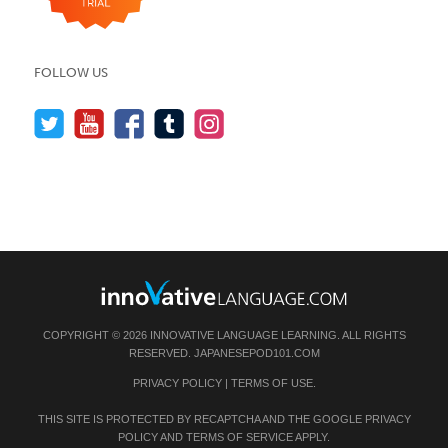
FOLLOW US
COPYRIGHT © 2026 INNOVATIVE LANGUAGE LEARNING. ALL RIGHTS
RESERVED.
JAPANESEPOD101.COM
PRIVACY POLICY
|
TERMS OF USE
.
THIS SITE IS PROTECTED BY RECAPTCHA AND THE GOOGLE
PRIVACY
POLICY
AND
TERMS OF SERVICE
APPLY.