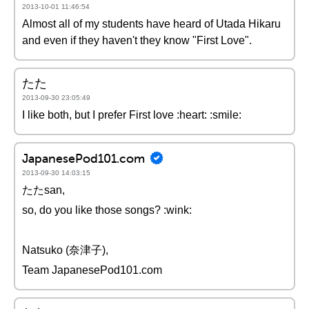
2013-10-01 11:46:54
Almost all of my students have heard of Utada Hikaru
and even if they haven't they know "First Love".
たた
2013-09-30 23:05:49
I like both, but I prefer First love :heart: :smile:
JapanesePod101.com
2013-09-30 14:03:15
たたsan,
so, do you like those songs? :wink:
Natsuko (奈津子),
Team JapanesePod101.com