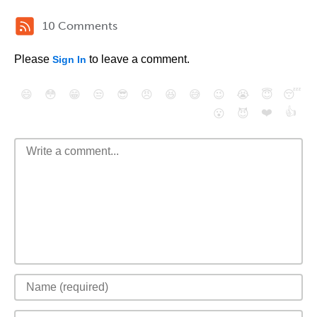
10 Comments
Please
to leave a comment.
Sign In
😄
😳
😁
😒
😎
😠
😆
😅
😉
😭
😇
😴
❤️
👍
😮
😈