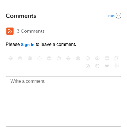
Comments
Hide
3 Comments
Please
to leave a comment.
Sign In
😄
😳
😁
😒
😎
😠
😆
😅
😉
😭
😇
😴
❤️
👍
😮
😈