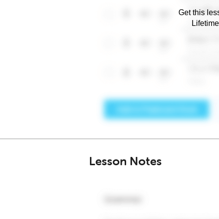
Get this les
Lifetim
Lesson Notes