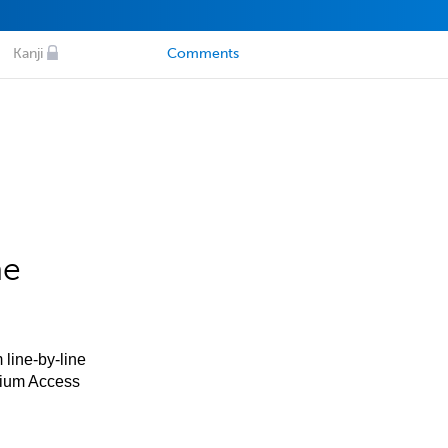
Kanji
Comments
he
 line-by-line
mium Access