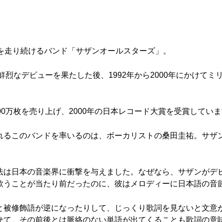
線を走り続けるバンド「サザンオールスターズ」。
鮮烈なデビューを果たした後、1992年から2000年にかけて
300万枚を売り上げ、2000年の日本レコード大賞を受賞してい
れるこのバンドを率いるのは、ボーカリストの桑田圭祐。サザ
法は日本の音楽界に衝撃を与えました。なぜなら、サザンがデ
歌うことが当たり前だったのに、彼はメロディーに日本語の音
と被修飾語が逆になったりして、じっくり歌詞を見ないと文意
せて、その前後とは脈絡のない単語が出てくることも歌詞の意