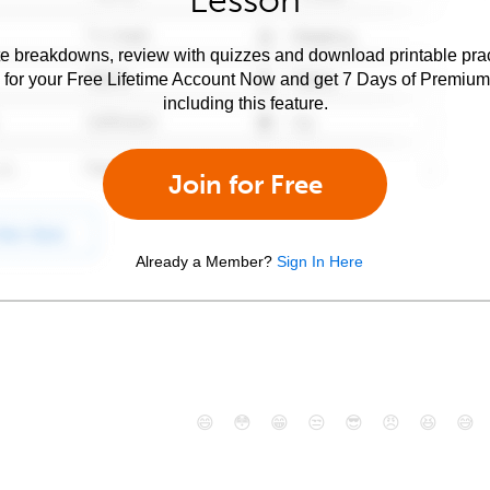
Lesson
e breakdowns, review with quizzes and download printable prac
 for your Free Lifetime Account Now and get 7 Days of Premiu
including this feature.
Join for Free
Already a Member?
Sign In Here
😄
😳
😁
😒
😎
😠
😆
😅