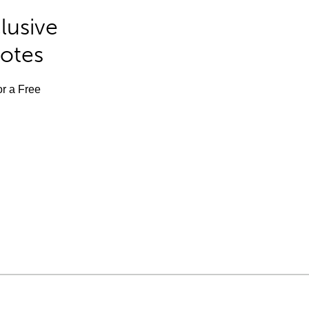
lusive
Notes
or a Free