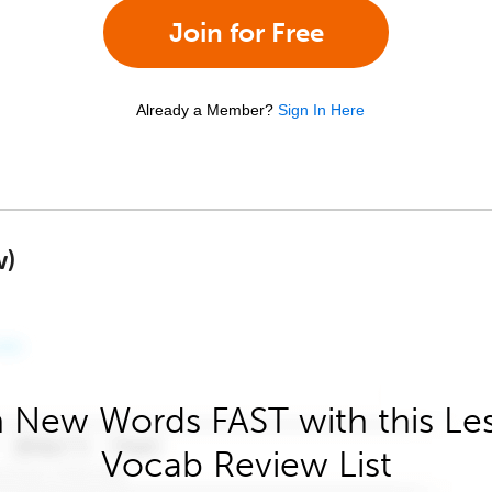
Join for Free
Already a Member?
Sign In Here
w)
 New Words FAST with this Le
Vocab Review List