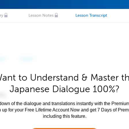
ry
Lesson Notes
Lesson Transcript
ant to Understand & Master t
Japanese Dialogue 100%?
own of the dialogue and translations instantly with the Premium
n up for your Free Lifetime Account Now and get 7 Days of Pre
including this feature.