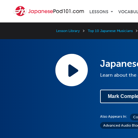
LESSONS
VOCABU
Lesson Library
Top 10 Japanese Musicians
Japanese
Learn about the 
Mark Comple
Also Appears In:
Co
Advanced Audio Blo