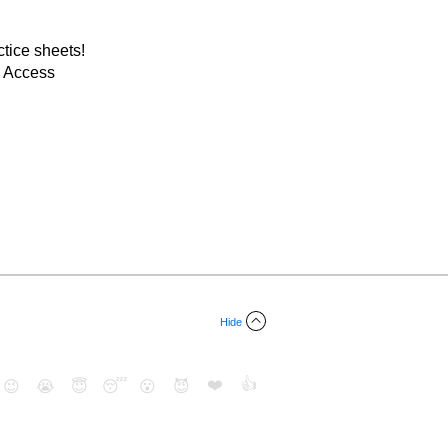
tice sheets!
m Access
Hide
❤️
👍
😉
😭
😇
😴
😮
😈