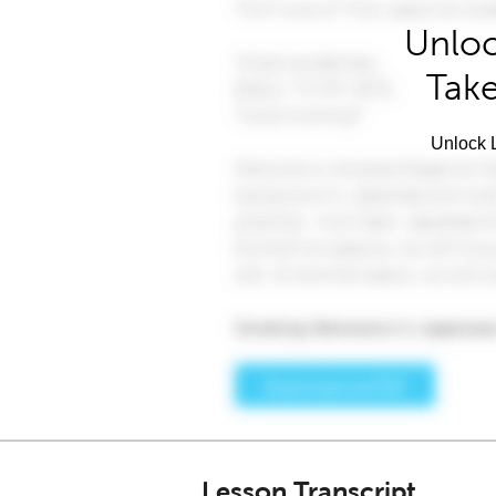
Unloc
Take
Unlock L
Lesson Transcript