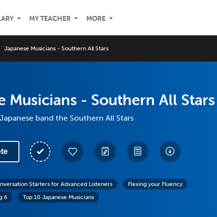
LARY
MY TEACHER
MORE
Japanese Musicians - Southern All Stars
 Musicians - Southern All Stars
Japanese band the Southern All Stars
te
nversation Starters for Advanced Listeners
Flexing your Fluency
g 6
Top 10 Japanese Musicians