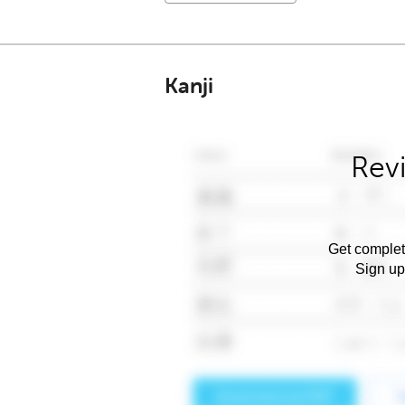
Kanji
Rev
Get complet
Sign up