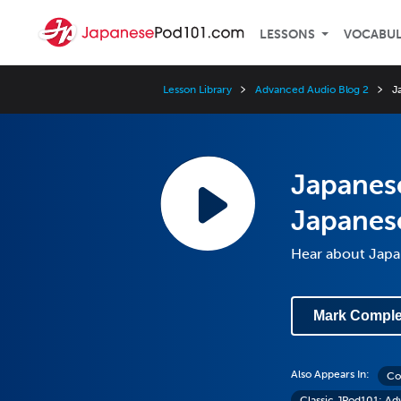
LESSONS
VOCABU
Lesson Library
Advanced Audio Blog 2
J
Japanes
Japane
Hear about Jap
Mark Comple
Also Appears In:
Co
Classic JPod101: Ad