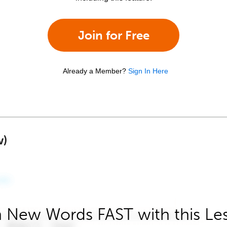
Join for Free
Already a Member?
Sign In Here
w)
 New Words FAST with this Le