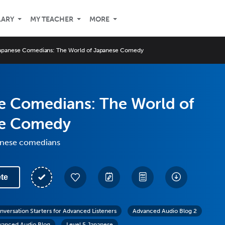
LARY
MY TEACHER
MORE
apanese Comedians: The World of Japanese Comedy
e Comedians: The World of
se Comedy
anese comedians
te
nversation Starters for Advanced Listeners
Advanced Audio Blog 2
vanced Audio Blog
Level 5 Japanese