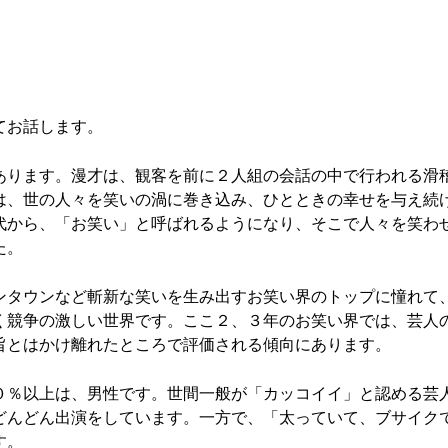
てお話します。
あります。漫才は、観客を前に２人組の会話の中で行われる滑
は、世の人々を笑いの渦に巻き込み、ひとときの幸せを与え続
代から、「お笑い」と呼ばれるようになり、そこで人々を笑わ
た。
タウンなど斬新な笑いを生み出すお笑い界のトップに憧れて、
く競争の激しい世界です。ここ２、３年のお笑い界では、芸人
旨とはかけ離れたところで評価される傾向にあります。
０％以上は、男性です。世間一般が「カッコイイ」と認める芸
どんどん出演をしています。一方で、「太っていて、ブサイク
す。