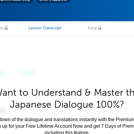
ry
Lesson Transcript
Kanji
ant to Understand & Master t
Japanese Dialogue 100%?
own of the dialogue and translations instantly with the Premium
n up for your Free Lifetime Account Now and get 7 Days of Pre
including this feature.