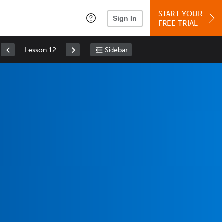
START YOUR
Sign In
FREE TRIAL
Lesson 12
Sidebar