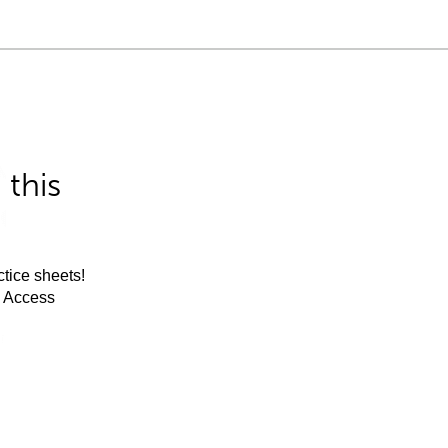
this
tice sheets!
m Access