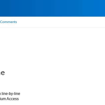
Comments
he
 line-by-line
mium Access