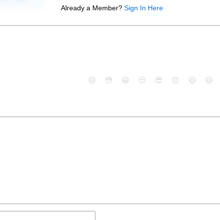
Already a Member?
Sign In Here
😄
😳
😁
😒
😎
😠
😆
😅