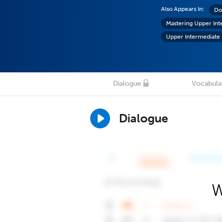
Also Appears In:
Do
Mastering Upper In
Upper Intermediate
Dialogue
Vocabula
Dialogue
W