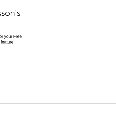
sson’s
for your Free
feature.