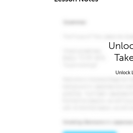
Unloc
Take
Unlock L