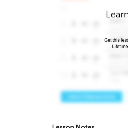
Learn
Get this les
Lifetim
Lesson Notes