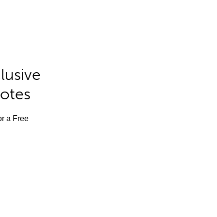
lusive
Notes
or a Free