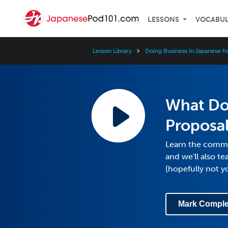
LESSONS
VOCABU
Lesson Library
Doing Business in Japanese fo
What Do
Proposa
Learn the commo
and we'll also t
(hopefully not 
Mark Comple