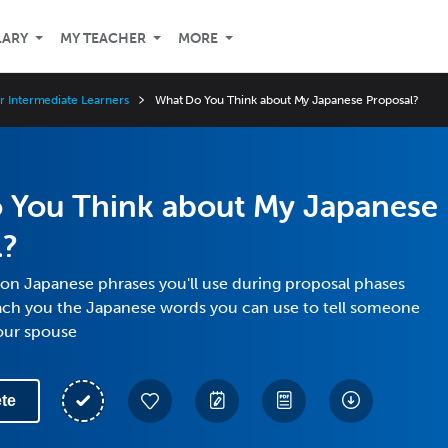
LARY
MY TEACHER
MORE
r Intermediate Learners
What Do You Think about My Japanese Proposal?
 You Think about My Japanese
l?
n Japanese phrases you'll use during proposal phases
each you the Japanese words you can use to tell someone
your spouse
te