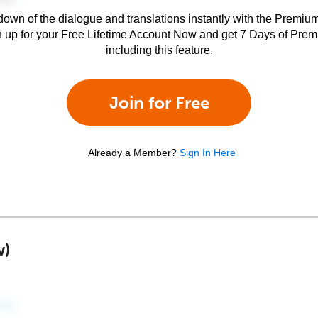
own of the dialogue and translations instantly with the Premium
n up for your Free Lifetime Account Now and get 7 Days of Pre
including this feature.
Join for Free
Already a Member?
Sign In Here
w)