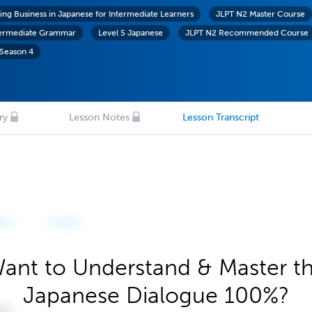
ing Business in Japanese for Intermediate Learners
JLPT N2 Master Course
termediate Grammar
Level 5 Japanese
JLPT N2 Recommended Course
 Season 4
ry
Lesson Notes
Lesson Transcript
ant to Understand & Master t
Japanese Dialogue 100%?