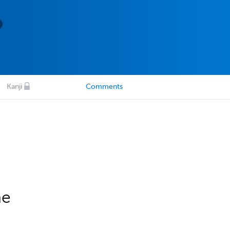
Kanji
Comments
he