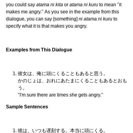
you could say
atama ni kita
or
atama ni kuru
to mean "it
makes me angry." As you see in the example from this
dialogue, you can say [something]
ni atama ni kuru
to
specify what it is that makes you angry.
Examples from This Dialogue
彼女は、俺に頭にくることもあると思う。
かのじょは、おれにあたまにくることもあるとおも
う。
"I'm sure there are times she gets angry."
Sample Sentences
彼は、いつも遅刻する。本当に頭にくる。