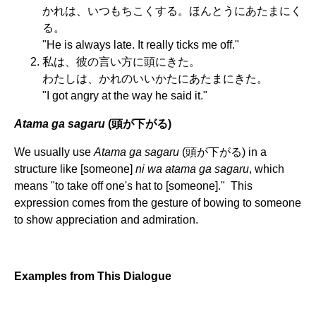
かれは、いつもちこくする。ほんとうにあたまにく
る。
"He is always late. It really ticks me off."
私は、彼の言い方に頭にきた。
わたしは、かれのいいかたにあたまにきた。
"I got angry at the way he said it."
Atama ga sagaru
(頭が下がる)
We usually use
Atama ga sagaru
(頭が下がる) in a
structure like [someone]
ni wa atama ga sagaru
, which
means "to take off one's hat to [someone]." This
expression comes from the gesture of bowing to someone
to show appreciation and admiration.
Examples from This Dialogue