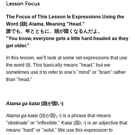
Lesson Focus
The Focus of This Lesson Is Expressions Using the
Word (頭)
Atama
, Meaning "Head."
誰でも、年とともに、頭が固くなるんだよ。
"You know, everyone gets a little hard-headed as they
get older."
In this lesson, we'll look at some set expressions that use
the word 頭. This basically means "head," but we
sometimes use it to refer to one's "mind" or "brain" rather
than "head."
Atama ga katai
(頭が固い)
Atama ga katai
(頭が固い) is a phrase that means
"obstinate" or "inflexible."
Katai
(固い)
is an adjective that
means "hard" or "solid." We use this expression to