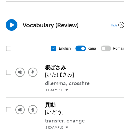
Vocabulary (Review)
Hide
Kana
Rōmaji
English
板ばさみ
[いたばさみ]
dilemma, crossfire
1 EXAMPLE
異動
[いどう]
transfer, change
1 EXAMPLE