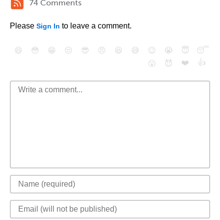
74 Comments
Please
to leave a comment.
Sign In
😄
😳
😁
😒
😎
😠
😆
😅
😉
😭
😇
😴
❤️
👍
😮
😈