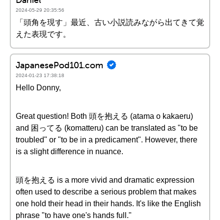
2024-05-29 20:35:56
「頭角を現す」最近、古い小説読みながら出てきて覚
えた表現です。
JapanesePod101.com
2024-01-23 17:38:18
Hello Donny,
Great question! Both 頭を抱える (atama o kakaeru)
and 困ってる (komatteru) can be translated as "to be
troubled" or "to be in a predicament". However, there
is a slight difference in nuance.
頭を抱える is a more vivid and dramatic expression
often used to describe a serious problem that makes
one hold their head in their hands. It's like the English
phrase "to have one's hands full."