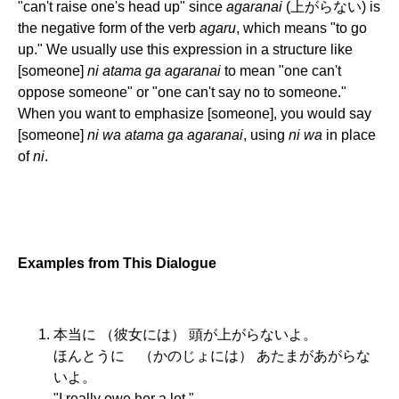
"can't raise one's head up" since
agaranai
(上がらない) is
the negative form of the verb
agaru
, which means "to go
up." We usually use this expression in a structure like
[someone]
ni atama ga agaranai
to mean "one can't
oppose someone" or "one can't say no to someone."
When you want to emphasize [someone], you would say
[someone]
ni wa atama ga agaranai
, using
ni wa
in place
of
ni
.
Examples from This Dialogue
本当に （彼女には） 頭が上がらないよ。
ほんとうに （かのじょには） あたまがあがらな
いよ。
"I really owe her a lot."