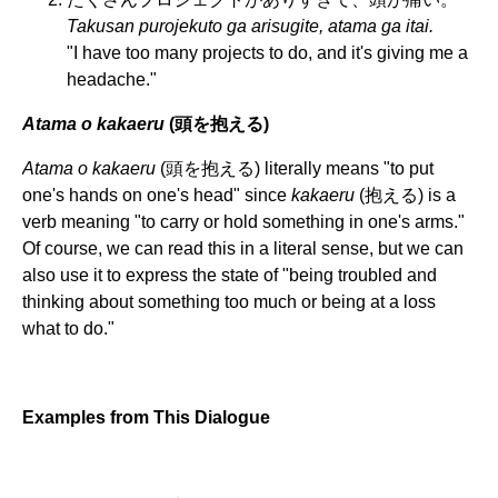
Takusan purojekuto ga arisugite, atama ga itai.
"I have too many projects to do, and it's giving me a
headache."
Atama o kakaeru
(頭を抱える)
Atama o kakaeru
(頭を抱える) literally means "to put
one's hands on one's head" since
kakaeru
(抱える) is a
verb meaning "to carry or hold something in one's arms."
Of course, we can read this in a literal sense, but we can
also use it to express the state of "being troubled and
thinking about something too much or being at a loss
what to do."
Examples from This Dialogue