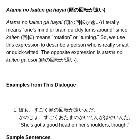
Atama no kaiten ga hayai
(頭の回転が速い)
Atama no kaiten ga hayai
(頭の回転が速い) literally
means "one's mind or brain quickly turns around" since
kaiten
(回転) means "rotation" or "turning." So, we use
this expression to describe a person who is really smart
or quick-witted. The opposite expression is
atama no
kaiten ga osoi
(頭の回転が遅い).
Examples from This Dialogue
彼女、すごく頭の回転が速いんだ。
かのじょ、すごくあたまのかいてんがはやいんだ。
"She's got a good head on her shoulders, though."
Sample Sentences