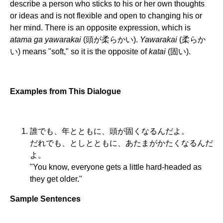
describe a person who sticks to his or her own thoughts
or ideas and is not flexible and open to changing his or
her mind. There is an opposite expression, which is
atama ga yawarakai
(頭が柔らかい).
Yawarakai
(柔らか
い) means "soft," so it is the opposite of
katai
(固い).
Examples from This Dialogue
誰でも、年とともに、頭が固くなるんだよ。
だれでも、としとともに、あたまがかたくなるんだ
よ。
"You know, everyone gets a little hard-headed as
they get older."
Sample Sentences