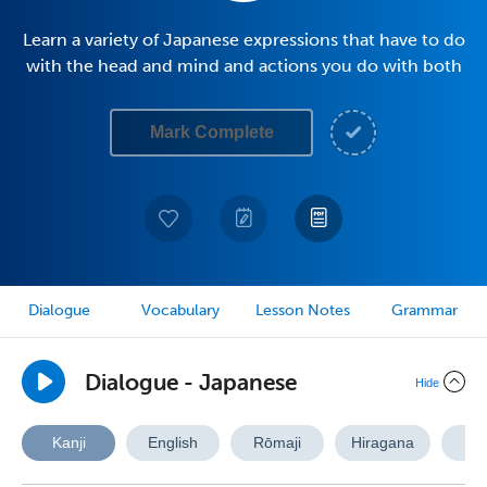
Learn a variety of Japanese expressions that have to do
with the head and mind and actions you do with both
Mark Complete
Dialogue
Vocabulary
Lesson Notes
Grammar
Dialogue - Japanese
Hide
Kanji
English
Rōmaji
Hiragana
A