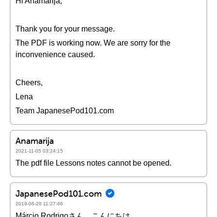
Hi Anamarija,
Thank you for your message.
The PDF is working now. We are sorry for the
inconvenience caused.
Cheers,
Lena
Team JapanesePod101.com
Anamarija
2021-11-05 03:24:15
The pdf file Lessons notes cannot be opened.
JapanesePod101.com
2019-06-20 11:27:46
Márcio Rodrigoさん、こんにちは。