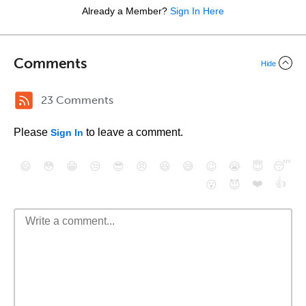
Already a Member?
Sign In Here
Comments
Hide
23 Comments
Please
to leave a comment.
Sign In
😄
😳
😁
😒
😎
😠
😆
😅
😉
😭
😇
😴
❤️
👍
😮
😈