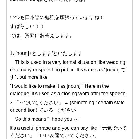
いつも日本語の勉強を頑張っていますね！
すばらしい！！
では、質問にお答えします。
1. [noun]+とします/といたします
This is used in a very formal situation like wedding
ceremony or speech in public. It's same as "[noun] で
す", but more like
"I would like to make it as [noun]." Here in the
dialogue, it's used as a closing word after the speech.
2.「～でいてください」← (something / certain state
or condition) でいる+ください
So this means "I hope you ～."
It's a useful phrase and you can say like「元気でいて
ください」「いい友達でいてください」