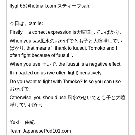
lfygfr65@hotmail.com スティーブsan,
今日は。:smile:
Firstly, a correct expression is大喧嘩していばかり.
When you say風水のおかげでとも子と大喧嘩してい
ばかり, that means ‘I thank to fuusui. Tomoko and I
often fight because of fuusui ’.
When you use せいで, the fuusui is a negative effect.
It impacted on us (we often fight) negatively.
Do you want to fight with Tomoko? Is so you can use
おかげで.
Otherwise, you should use 風水のせいでとも子と大喧
嘩していばかり.
Yuki 由紀
Team JapanesePod101.com