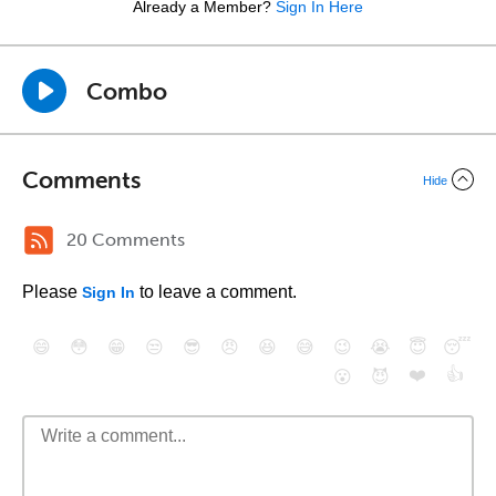
Already a Member?
Sign In Here
Combo
Comments
Hide
20 Comments
Please
to leave a comment.
Sign In
😄
😳
😁
😒
😎
😠
😆
😅
😉
😭
😇
😴
❤️
👍
😮
😈