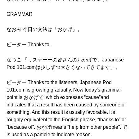
GRAMMAR
なおみ:今日の文法は「おかげ」。
ピーター:Thanks to.
なつこ:「リスナーーの皆さんのおかげで、Japanese
Pod 101.comは少しずつ大きくなってきてます」。
ピーター:Thanks to the listeners, Japanese Pod
101.com is growing gradually. Now today's grammar
point is おかげで, which expresses “cause”and
indicates that a result has been caused by someone or
something. And this result is usually favorable. It's
roughly equivalent to the English phrase, “thanks to” or
“because of”. おかげmeans “help from other people”. で
is used as a particle to indicate reason.