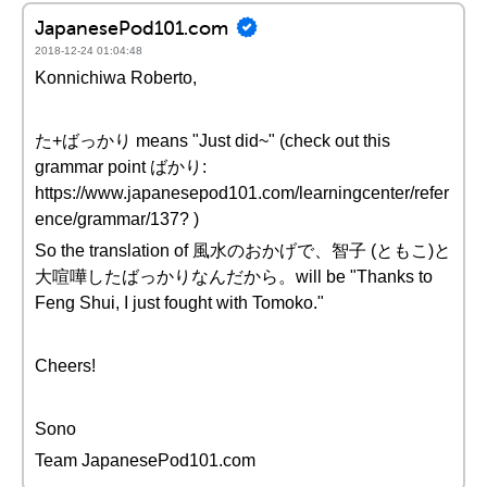
JapanesePod101.com
2018-12-24 01:04:48
Konnichiwa Roberto,
た+ばっかり means "Just did~" (check out this
grammar point ばかり:
https://www.japanesepod101.com/learningcenter/refer
ence/grammar/137? )
So the translation of 風水のおかげで、智子 (ともこ)と
大喧嘩したばっかりなんだから。will be "Thanks to
Feng Shui, I just fought with Tomoko."
Cheers!
Sono
Team JapanesePod101.com