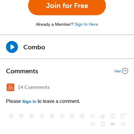
Join for Free
Already a Member?
Sign In Here
Combo
Comments
Hide
14 Comments
Please
to leave a comment.
Sign In
😄
😳
😁
😒
😎
😠
😆
😅
😉
😭
😇
😴
❤️
👍
😮
😈