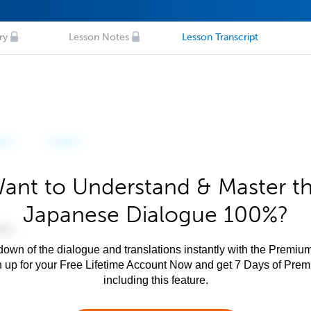
ry
Lesson Notes
Lesson Transcript
ant to Understand & Master t
Japanese Dialogue 100%?
own of the dialogue and translations instantly with the Premium
n up for your Free Lifetime Account Now and get 7 Days of Pre
including this feature.