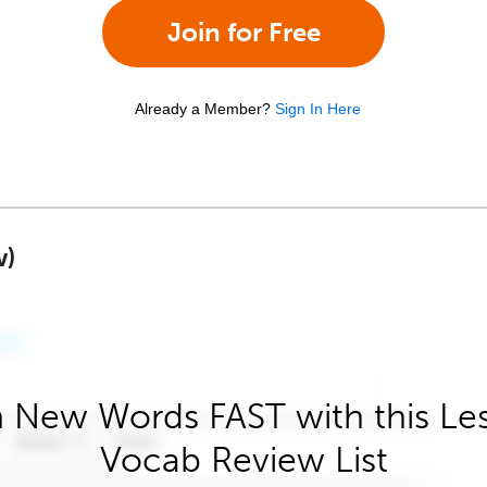
Join for Free
Already a Member?
Sign In Here
w)
 New Words FAST with this Le
Vocab Review List