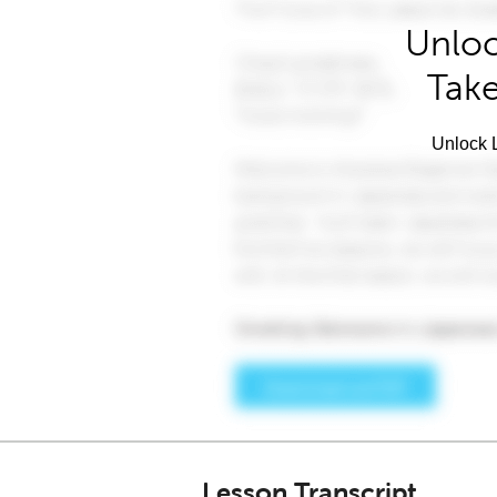
Unloc
Take
Unlock L
Lesson Transcript