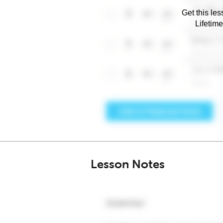
Get this les
Lifetim
Lesson Notes