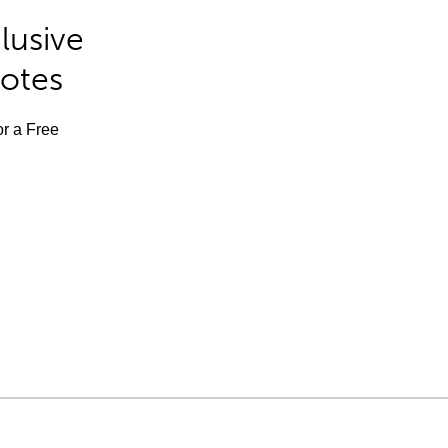
lusive
Notes
or a Free