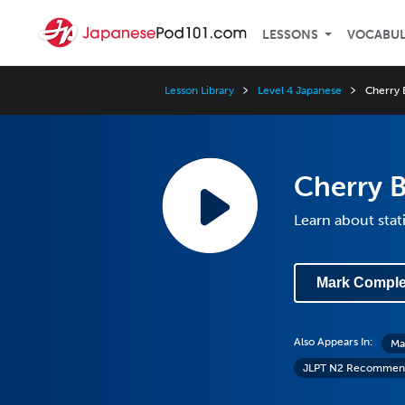
LESSONS
VOCABU
Lesson Library
Level 4 Japanese
Cherry
Cherry 
Learn about stat
Mark Comple
Also Appears In:
Ma
JLPT N2 Recommen