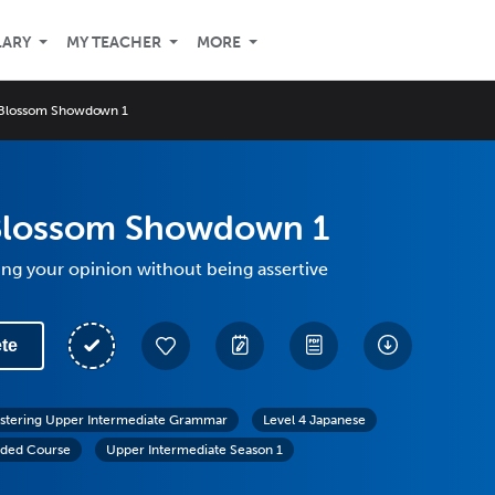
LARY
MY TEACHER
MORE
 Blossom Showdown 1
Blossom Showdown 1
ing your opinion without being assertive
te
stering Upper Intermediate Grammar
Level 4 Japanese
ded Course
Upper Intermediate Season 1