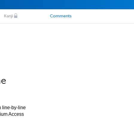
Kanji
Comments
he
 line-by-line
mium Access