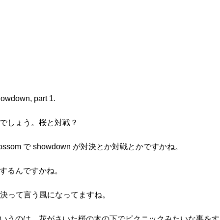
howdown, part 1.
味でしょう。桜と対戦？
lossom で showdown が対決とか対戦とかですかね。
もするんですかね。
見対決って言う風になってますね。
というのは、花がさいた桜の木の下でピクニックみたいな事を