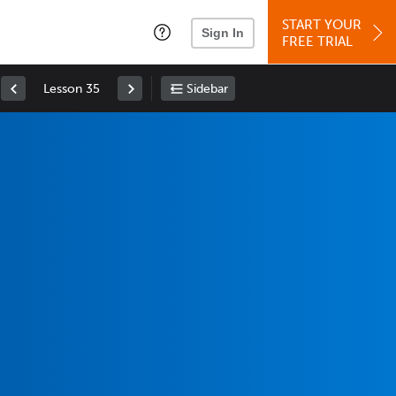
START YOUR
Sign In
FREE TRIAL
Lesson 35
Sidebar