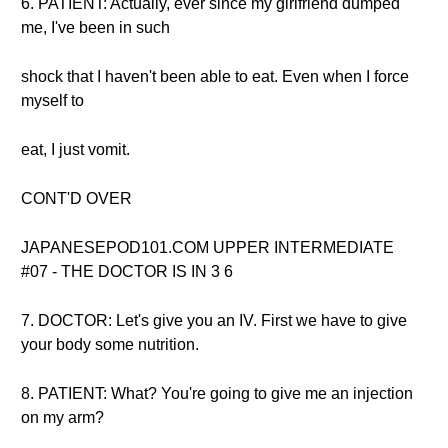
6. PATIENT: Actually, ever since my girlfriend dumped
me, I've been in such
shock that I haven't been able to eat. Even when I force
myself to
eat, I just vomit.
CONT'D OVER
JAPANESEPOD101.COM UPPER INTERMEDIATE
#07 - THE DOCTOR IS IN 3 6
7. DOCTOR: Let's give you an IV. First we have to give
your body some nutrition.
8. PATIENT: What? You're going to give me an injection
on my arm?