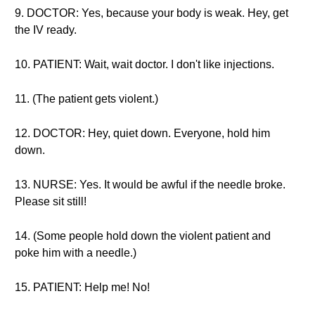
9. DOCTOR: Yes, because your body is weak. Hey, get
the IV ready.
10. PATIENT: Wait, wait doctor. I don't like injections.
11. (The patient gets violent.)
12. DOCTOR: Hey, quiet down. Everyone, hold him
down.
13. NURSE: Yes. It would be awful if the needle broke.
Please sit still!
14. (Some people hold down the violent patient and
poke him with a needle.)
15. PATIENT: Help me! No!