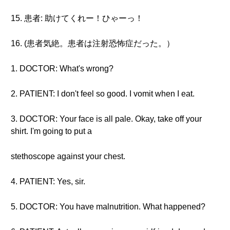
15. 患者: 助けてくれー！ひゃーっ！
16. (患者気絶。患者は注射恐怖症だった。）
1. DOCTOR: What's wrong?
2. PATIENT: I don't feel so good. I vomit when I eat.
3. DOCTOR: Your face is all pale. Okay, take off your
shirt. I'm going to put a
stethoscope against your chest.
4. PATIENT: Yes, sir.
5. DOCTOR: You have malnutrition. What happened?