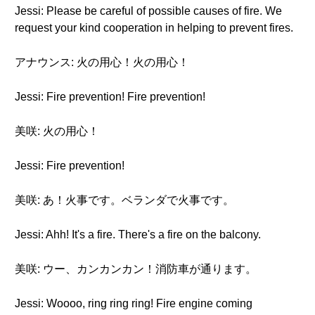
Jessi: Please be careful of possible causes of fire. We
request your kind cooperation in helping to prevent fires.
アナウンス: 火の用心！火の用心！
Jessi: Fire prevention! Fire prevention!
美咲: 火の用心！
Jessi: Fire prevention!
美咲: あ！火事です。ベランダで火事です。
Jessi: Ahh! It's a fire. There's a fire on the balcony.
美咲: ウー、カンカンカン！消防車が通ります。
Jessi: Woooo, ring ring ring! Fire engine coming