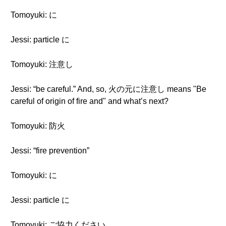
Tomoyuki: に
Jessi: particle に
Tomoyuki: 注意し
Jessi: “be careful.” And, so, 火の元に注意し means "Be
careful of origin of fire and" and what’s next?
Tomoyuki: 防火
Jessi: “fire prevention”
Tomoyuki: に
Jessi: particle に
Tomoyuki: ご協力ください