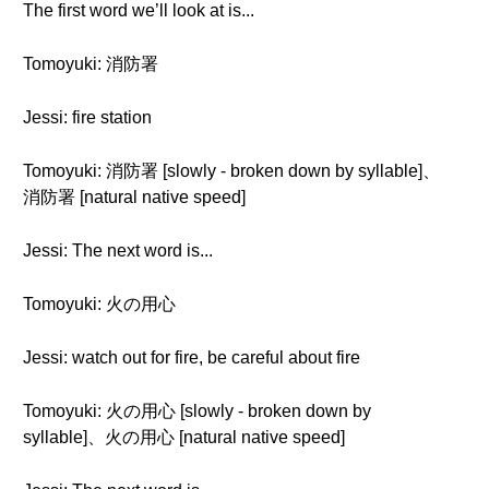
The first word we’ll look at is...
Tomoyuki: 消防署
Jessi: fire station
Tomoyuki: 消防署 [slowly - broken down by syllable]、
消防署 [natural native speed]
Jessi: The next word is...
Tomoyuki: 火の用心
Jessi: watch out for fire, be careful about fire
Tomoyuki: 火の用心 [slowly - broken down by
syllable]、火の用心 [natural native speed]