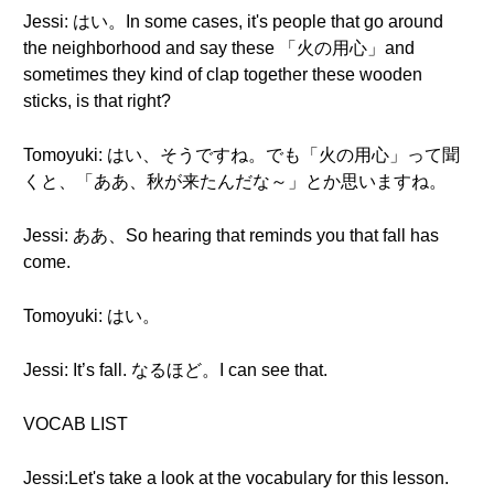
Jessi: はい。In some cases, it's people that go around
the neighborhood and say these 「火の用心」and
sometimes they kind of clap together these wooden
sticks, is that right?
Tomoyuki: はい、そうですね。でも「火の用心」って聞
くと、「ああ、秋が来たんだな～」とか思いますね。
Jessi: ああ、So hearing that reminds you that fall has
come.
Tomoyuki: はい。
Jessi: It’s fall. なるほど。I can see that.
VOCAB LIST
Jessi:Let's take a look at the vocabulary for this lesson.