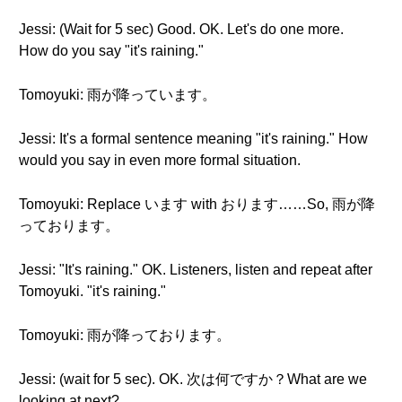
Jessi: (Wait for 5 sec) Good. OK. Let's do one more.
How do you say "it's raining."
Tomoyuki: 雨が降っています。
Jessi: It's a formal sentence meaning "it's raining." How
would you say in even more formal situation.
Tomoyuki: Replace います with おります……So, 雨が降
っております。
Jessi: "It's raining." OK. Listeners, listen and repeat after
Tomoyuki. "it's raining."
Tomoyuki: 雨が降っております。
Jessi: (wait for 5 sec). OK. 次は何ですか？What are we
looking at next?