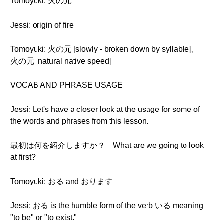
Tomoyuki: 火の元
Jessi: origin of fire
Tomoyuki: 火の元 [slowly - broken down by syllable]、
火の元 [natural native speed]
VOCAB AND PHRASE USAGE
Jessi: Let's have a closer look at the usage for some of
the words and phrases from this lesson.
最初は何を紹介しますか？ What are we going to look
at first?
Tomoyuki: おる and おります
Jessi: おる is the humble form of the verb いる meaning
"to be" or "to exist."