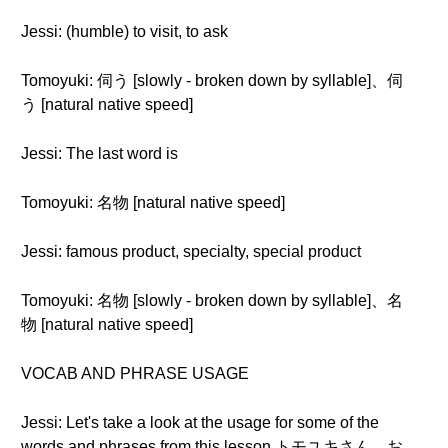
Jessi: (humble) to visit, to ask
Tomoyuki: 伺う [slowly - broken down by syllable]、伺
う [natural native speed]
Jessi: The last word is
Tomoyuki: 名物 [natural native speed]
Jessi: famous product, specialty, special product
Tomoyuki: 名物 [slowly - broken down by syllable]、名
物 [natural native speed]
VOCAB AND PHRASE USAGE
Jessi: Let's take a look at the usage for some of the
words and phrases from this lesson.トモユキさん、お