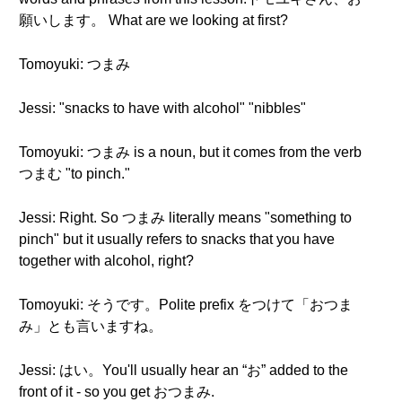
願いします。 What are we looking at first?
Tomoyuki: つまみ
Jessi: "snacks to have with alcohol" "nibbles"
Tomoyuki: つまみ is a noun, but it comes from the verb
つまむ "to pinch."
Jessi: Right. So つまみ literally means "something to
pinch" but it usually refers to snacks that you have
together with alcohol, right?
Tomoyuki: そうです。Polite prefix をつけて「おつま
み」とも言いますね。
Jessi: はい。You'll usually hear an “お” added to the
front of it - so you get おつまみ.