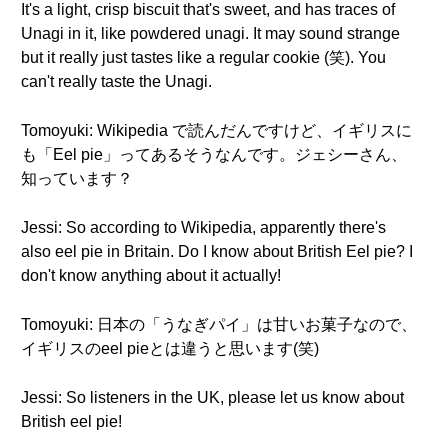
It's a light, crisp biscuit that's sweet, and has traces of
Unagi in it, like powdered unagi. It may sound strange
but it really just tastes like a regular cookie (笑). You
can't really taste the Unagi.
Tomoyuki: Wikipedia で読んだんですけど、イギリスに
も「Eel pie」ってあるそうなんです。ジェシーさん、
知っています？
Jessi: So according to Wikipedia, apparently there's
also eel pie in Britain. Do I know about British Eel pie? I
don't know anything about it actually!
Tomoyuki: 日本の「うなぎパイ」は甘いお菓子なので、
イギリスのeel pieとは違うと思います(笑)
Jessi: So listeners in the UK, please let us know about
British eel pie!