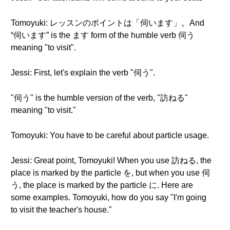
Tomoyuki: レッスンのポイントは「伺います」。And
“伺います” is the ます form of the humble verb 伺う
meaning "to visit".
Jessi: First, let's explain the verb "伺う".
"伺う" is the humble version of the verb, "訪ねる"
meaning "to visit."
Tomoyuki: You have to be careful about particle usage.
Jessi: Great point, Tomoyuki! When you use 訪ねる, the
place is marked by the particle を, but when you use 伺
う, the place is marked by the particle に. Here are
some examples. Tomoyuki, how do you say "I'm going
to visit the teacher's house."