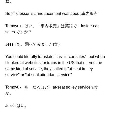
ね。
So this lesson's announcement was about 車内販売.
Tomoyuki: はい。「車内販売」は英語で、Inside-car
sales ですか？
Jessi: あ、調べてみました(笑)
You could literally translate it as "in-car sales", but when
I looked at websites for trains in the US that offered the
same kind of service, they called it "at-seat trolley
service" or "at-seat attendant service".
Tomoyuki: あーなるほど。at-seat trolley serviceです
か。
Jessi: はい。