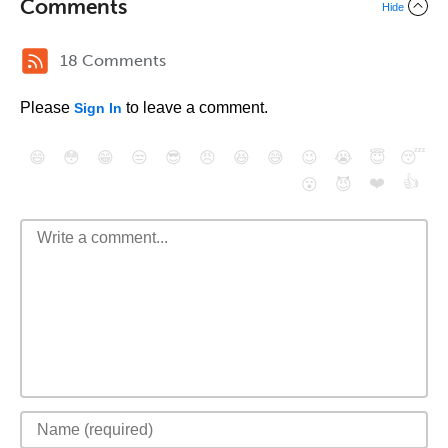
Comments
Hide
18 Comments
Please
to leave a comment.
Sign In
😄
😳
😁
😒
😎
😠
😆
😅
😉
😭
😇
😴
❤️
👍
😮
😈