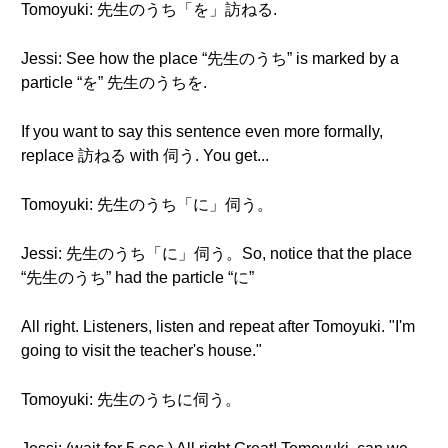
Tomoyuki: 先生のうち「を」訪ねる.
Jessi: See how the place “先生のうち” is marked by a
particle “を” 先生のうちを.
If you want to say this sentence even more formally,
replace 訪ねる with 伺う. You get...
Tomoyuki: 先生のうち「に」伺う。
Jessi: 先生のうち「に」伺う。So, notice that the place
“先生のうち” had the particle “に”
All right. Listeners, listen and repeat after Tomoyuki. "I'm
going to visit the teacher's house."
Tomoyuki: 先生のうちに伺う。