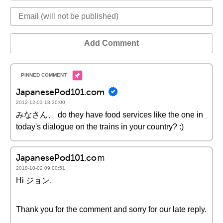
Add Comment
JapanesePod101.com
2012-12-03 18:30:00
みなさん、 do they have food services like the one in
today's dialogue on the trains in your country? :)
JapanesePod101.coｍ
2018-10-02 09:00:51
Hi ジョン,
Thank you for the comment and sorry for our late reply.