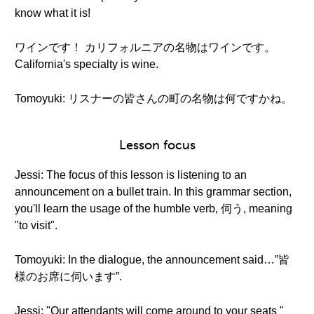
know what it is!
ワインです！ カリフォルニアの名物はワインです。
California's specialty is wine.
Tomoyuki: リスナーの皆さんの町の名物は何ですかね。
Lesson focus
Jessi: The focus of this lesson is listening to an
announcement on a bullet train. In this grammar section,
you'll learn the usage of the humble verb, 伺う, meaning
"to visit".
Tomoyuki: In the dialogue, the announcement said…”皆
様のお席に伺います”.
Jessi: "Our attendants will come around to your seats "