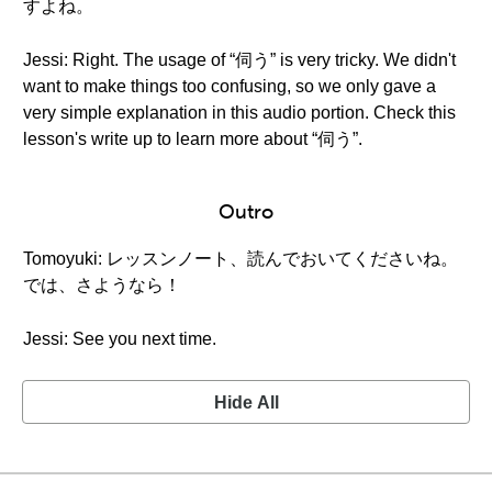
すよね。
Jessi: Right. The usage of “伺う” is very tricky. We didn't
want to make things too confusing, so we only gave a
very simple explanation in this audio portion. Check this
lesson's write up to learn more about “伺う”.
Outro
Tomoyuki: レッスンノート、読んでおいてくださいね。
では、さようなら！
Jessi: See you next time.
Hide All