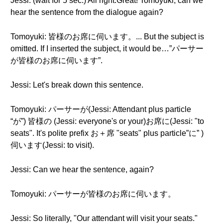
Jessi: (wait for 5 sec.) All right.Great! Tomoyuki, can we
hear the sentence from the dialogue again?
Tomoyuki: 皆様のお席に伺います。... But the subject is
omitted. If I inserted the subject, it would be…”パーサー
が皆様のお席に伺います”.
Jessi: Let's break down this sentence.
Tomoyuki: パーサーが(Jessi: Attendant plus particle
“が”) 皆様の (Jessi: everyone's or your)お席に(Jessi: "to
seats". It's polite prefix お＋席 "seats" plus particle”に” )
伺います(Jessi: to visit).
Jessi: Can we hear the sentence, again?
Tomoyuki: パーサーが皆様のお席に伺います。
Jessi: So literally, "Our attendant will visit your seats."