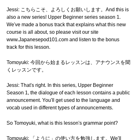
Jessi: こちらこそ、よろしくお願いします。And this is
also a new series! Upper Beginner series season 1.
We've made a bonus track that explains what this new
course is all about, so please visit our site
www.Japanesepod101.com and listen to the bonus
track for this lesson.
Tomoyuki: 今回から始まるレッスンは、アナウンスを聞
くレッスンです。
Jessi: That's right. In this series, Upper Beginner
Season 1, the dialogue of each lesson contains a public
announcement. You'll get used to the language and
vocab used in different types of announcements.
So Tomoyuki, what is this lesson's grammar point?
Tomoyuki: 「ように」の使い方を勉強します。We'll