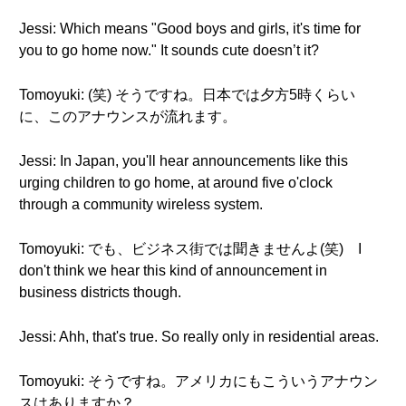
Jessi: Which means "Good boys and girls, it's time for
you to go home now." It sounds cute doesn’t it?
Tomoyuki: (笑) そうですね。日本では夕方5時くらい
に、このアナウンスが流れます。
Jessi: In Japan, you'll hear announcements like this
urging children to go home, at around five o'clock
through a community wireless system.
Tomoyuki: でも、ビジネス街では聞きませんよ(笑) I
don't think we hear this kind of announcement in
business districts though.
Jessi: Ahh, that's true. So really only in residential areas.
Tomoyuki: そうですね。アメリカにもこういうアナウン
スはありますか？