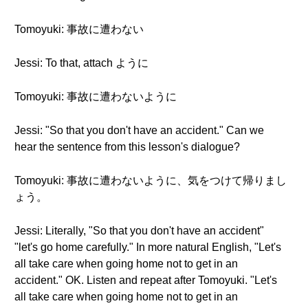
Tomoyuki: 事故に遭わない
Jessi: To that, attach ように
Tomoyuki: 事故に遭わないように
Jessi: "So that you don't have an accident." Can we
hear the sentence from this lesson's dialogue?
Tomoyuki: 事故に遭わないように、気をつけて帰りまし
ょう。
Jessi: Literally, "So that you don't have an accident"
"let's go home carefully." In more natural English, "Let's
all take care when going home not to get in an
accident." OK. Listen and repeat after Tomoyuki. "Let's
all take care when going home not to get in an