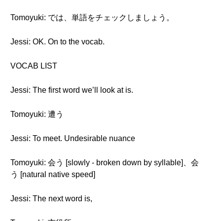
Tomoyuki: では、単語をチェックしましょう。
Jessi: OK. On to the vocab.
VOCAB LIST
Jessi: The first word we’ll look at is.
Tomoyuki: 遭う
Jessi: To meet. Undesirable nuance
Tomoyuki: 会う [slowly - broken down by syllable]、会
う [natural native speed]
Jessi: The next word is,