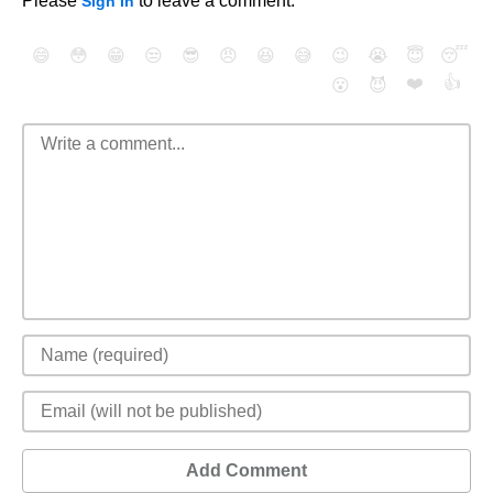
Please
to leave a comment.
Sign In
😄
😳
😁
😒
😎
😠
😆
😅
😉
😭
😇
😴
❤️
👍
😮
😈
Add Comment