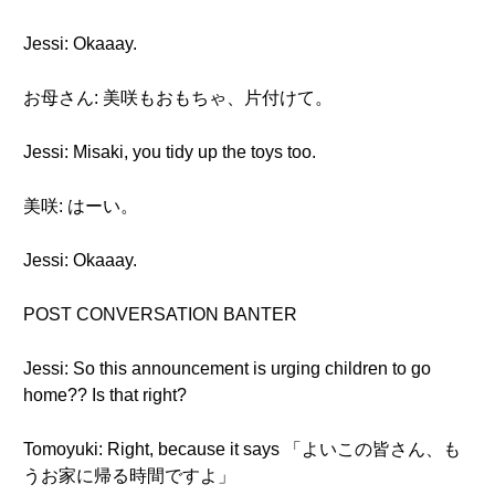
Jessi: Okaaay.
お母さん: 美咲もおもちゃ、片付けて。
Jessi: Misaki, you tidy up the toys too.
美咲: はーい。
Jessi: Okaaay.
POST CONVERSATION BANTER
Jessi: So this announcement is urging children to go
home?? Is that right?
Tomoyuki: Right, because it says 「よいこの皆さん、も
うお家に帰る時間ですよ」