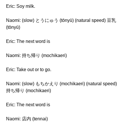
Eric: Soy milk.
Naomi: (slow) とうにゅう (tōnyū) (natural speed) 豆乳
(tōnyū)
Eric: The next word is
Naomi: 持ち帰り (mochikaeri)
Eric: Take out or to go.
Naomi: (slow) もちかえり (mochikaeri) (natural speed)
持ち帰り (mochikaeri)
Eric: The next word is
Naomi: 店内 (tennai)