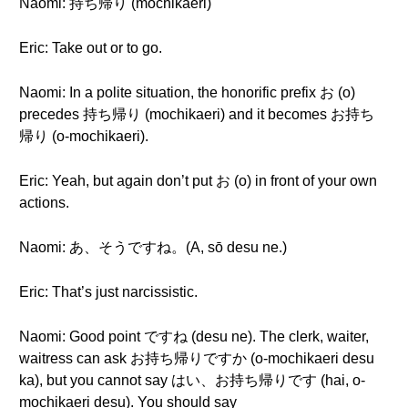
Naomi: 持ち帰り (mochikaeri)
Eric: Take out or to go.
Naomi: In a polite situation, the honorific prefix お (o)
precedes 持ち帰り (mochikaeri) and it becomes お持ち
帰り (o-mochikaeri).
Eric: Yeah, but again don’t put お (o) in front of your own
actions.
Naomi: あ、そうですね。(A, sō desu ne.)
Eric: That’s just narcissistic.
Naomi: Good point ですね (desu ne). The clerk, waiter,
waitress can ask お持ち帰りですか (o-mochikaeri desu
ka), but you cannot say はい、お持ち帰りです (hai, o-
mochikaeri desu). You should say