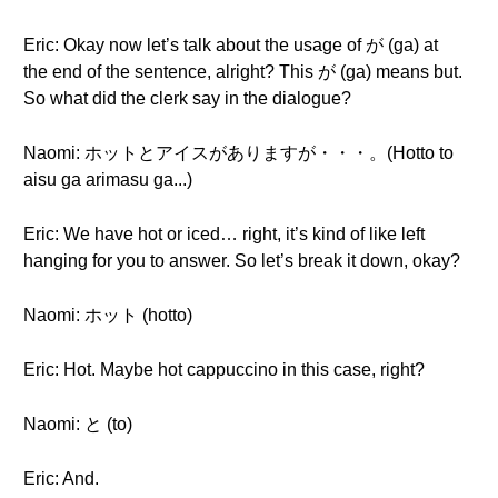
Eric: Okay now let’s talk about the usage of が (ga) at
the end of the sentence, alright? This が (ga) means but.
So what did the clerk say in the dialogue?
Naomi: ホットとアイスがありますが・・・。(Hotto to
aisu ga arimasu ga...)
Eric: We have hot or iced… right, it’s kind of like left
hanging for you to answer. So let’s break it down, okay?
Naomi: ホット (hotto)
Eric: Hot. Maybe hot cappuccino in this case, right?
Naomi: と (to)
Eric: And.