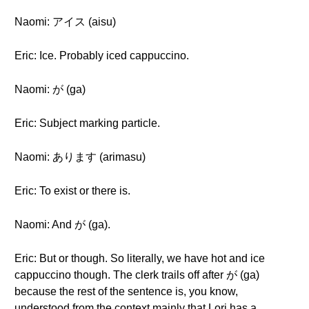
Naomi: アイス (aisu)
Eric: Ice. Probably iced cappuccino.
Naomi: が (ga)
Eric: Subject marking particle.
Naomi: あります (arimasu)
Eric: To exist or there is.
Naomi: And が (ga).
Eric: But or though. So literally, we have hot and ice
cappuccino though. The clerk trails off after が (ga)
because the rest of the sentence is, you know,
understood from the context mainly that Lori has a