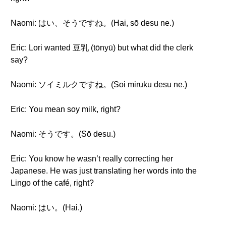
Naomi: はい、そうですね。(Hai, sō desu ne.)
Eric: Lori wanted 豆乳 (tōnyū) but what did the clerk
say?
Naomi: ソイミルクですね。(Soi miruku desu ne.)
Eric: You mean soy milk, right?
Naomi: そうです。(Sō desu.)
Eric: You know he wasn’t really correcting her
Japanese. He was just translating her words into the
Lingo of the café, right?
Naomi: はい。(Hai.)