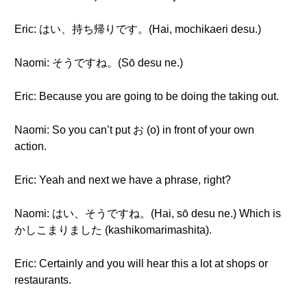
Eric: はい、持ち帰りです。(Hai, mochikaeri desu.)
Naomi: そうですね。(Sō desu ne.)
Eric: Because you are going to be doing the taking out.
Naomi: So you can’t put お (o) in front of your own
action.
Eric: Yeah and next we have a phrase, right?
Naomi: はい、そうですね。(Hai, sō desu ne.) Which is
かしこまりました (kashikomarimashita).
Eric: Certainly and you will hear this a lot at shops or
restaurants.