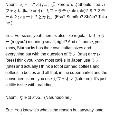
Naomi: え～、これは...。(Ē, kore wa…) Should it be カ
フェオレ (kafe ore) or カフェラテ (kafe rate)? Ｓ？スモ
ール？ショート？とかね。(Esu? Sumōru? Shōto? Toka
ne.)
Eric: For sizes, yeah there is also like regular, レギュラ
ー (regyurā) meaning small, right? And of course, you
know, Starbucks has their own Italian sizes and
everything but with the question of ラテ (rate) or オレ
(ore) I think you know most café’s in Japan use ラテ
(rate) and actually I think a lot of canned coffees and
coffees in bottles and all that, in the supermarket and the
convenient store, you use カフェオレ (kafe ore). It’s just
a little issue with branding.
Naomi: なるほどね。(Naruhodo ne.)
Eric: You know it’s what’s the reason but anyway, onto