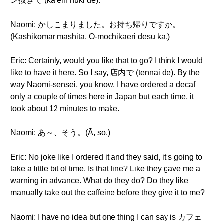
ン抜きで (kafein nuki de).
Naomi: かしこまりました。お持ち帰りですか。
(Kashikomarimashita. O-mochikaeri desu ka.)
Eric: Certainly, would you like that to go? I think I would
like to have it here. So I say, 店内で (tennai de). By the
way Naomi-sensei, you know, I have ordered a decaf
only a couple of times here in Japan but each time, it
took about 12 minutes to make.
Naomi: あ～、そう。(Ā, sō.)
Eric: No joke like I ordered it and they said, it’s going to
take a little bit of time. Is that fine? Like they gave me a
warning in advance. What do they do? Do they like
manually take out the caffeine before they give it to me?
Naomi: I have no idea but one thing I can say is カフェ