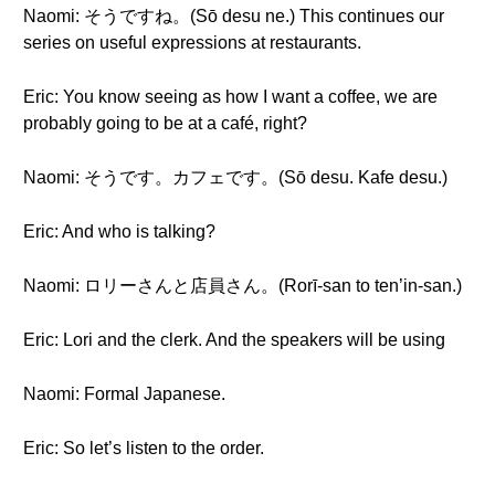
Naomi: そうですね。(Sō desu ne.) This continues our
series on useful expressions at restaurants.
Eric: You know seeing as how I want a coffee, we are
probably going to be at a café, right?
Naomi: そうです。カフェです。(Sō desu. Kafe desu.)
Eric: And who is talking?
Naomi: ロリーさんと店員さん。(Rorī-san to ten’in-san.)
Eric: Lori and the clerk. And the speakers will be using
Naomi: Formal Japanese.
Eric: So let’s listen to the order.