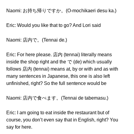
Naomi: お持ち帰りですか。(O-mochikaeri desu ka.)
Eric: Would you like that to go? And Lori said
Naomi: 店内で。(Tennai de.)
Eric: For here please. 店内 (tennai) literally means
inside the shop right and the で (de) which usually
follows 店内 (tennai) means at, by or with and as with
many sentences in Japanese, this one is also left
unfinished, right? So the full sentence would be
Naomi: 店内で食べます。(Tennai de tabemasu.)
Eric: I am going to eat inside the restaurant but of
course, you don’t even say that in English, right? You
say for here.