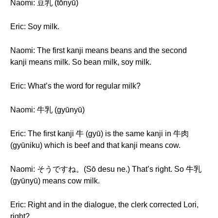
Naomi: 豆乳 (tōnyū)
Eric: Soy milk.
Naomi: The first kanji means beans and the second
kanji means milk. So bean milk, soy milk.
Eric: What’s the word for regular milk?
Naomi: 牛乳 (gyūnyū)
Eric: The first kanji 牛 (gyū) is the same kanji in 牛肉
(gyūniku) which is beef and that kanji means cow.
Naomi: そうですね。(Sō desu ne.) That’s right. So 牛乳
(gyūnyū) means cow milk.
Eric: Right and in the dialogue, the clerk corrected Lori,
right?