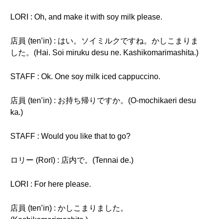
LORI : Oh, and make it with soy milk please.
店員 (ten’in) : はい。ソイミルクですね。かしこまりま
した。(Hai. Soi miruku desu ne. Kashikomarimashita.)
STAFF : Ok. One soy milk iced cappuccino.
店員 (ten’in) : お持ち帰りですか。(O-mochikaeri desu
ka.)
STAFF : Would you like that to go?
ロリー (Rorī) : 店内で。(Tennai de.)
LORI : For here please.
店員 (ten’in) : かしこまりました。