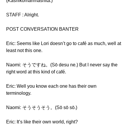
(Kashikomarimashita.)
STAFF : Alright.
POST CONVERSATION BANTER
Eric: Seems like Lori doesn’t go to café as much, well at
least not this one.
Naomi: そうですね。(Sō desu ne.) But I never say the
right word at this kind of café.
Eric: Well you know each one has their own
terminology.
Naomi: そうそうそう。(Sō sō sō.)
Eric: It’s like their own world, right?