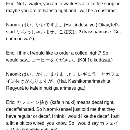
Eric: Not a waiter, you are a waitress at a coffee shop or
maybe you are at Barista right and I will be a customer.
Naomi: はい。いいですよ。(Hai, ii desu yo.) Okay, let’s
start. いらっしゃいませ。ご注文は？(Irasshaimase. Go-
chūmon wa?)
Eric: I think I would like to order a coffee, right? So I
would say... コーヒーをください。(Kōhī o kudasai.)
Naomi: はい。かしこまりました。レギュラーとカフェ
イン抜きがありますが。(Hai. Kashikomarimashita.
Regyurā to kafein nuki ga arimasu ga.)
Eric: カフェイン抜き (kafein nuki) means decaf right,
decaffeinated. So Naomi-sensei just told me that they
have regular or decaf. I think I would like the decaf. I am
a little bit too wired, you know. So I would say カフェイ