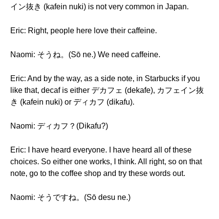
イン抜き (kafein nuki) is not very common in Japan.
Eric: Right, people here love their caffeine.
Naomi: そうね。(Sō ne.) We need caffeine.
Eric: And by the way, as a side note, in Starbucks if you
like that, decaf is either デカフェ (dekafe), カフェイン抜
き (kafein nuki) or ディカフ (dikafu).
Naomi: ディカフ？(Dikafu?)
Eric: I have heard everyone. I have heard all of these
choices. So either one works, I think. All right, so on that
note, go to the coffee shop and try these words out.
Naomi: そうですね。(Sō desu ne.)