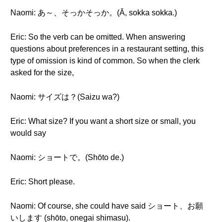
Naomi: あ～、そっかそっか。(Ā, sokka sokka.)
Eric: So the verb can be omitted. When answering
questions about preferences in a restaurant setting, this
type of omission is kind of common. So when the clerk
asked for the size,
Naomi: サイズは？(Saizu wa?)
Eric: What size? If you want a short size or small, you
would say
Naomi: ショートで。(Shōto de.)
Eric: Short please.
Naomi: Of course, she could have said ショート、お願
いします (shōto, onegai shimasu).