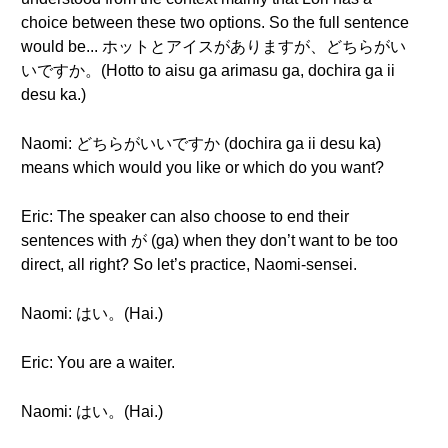
choice between these two options. So the full sentence
would be... ホットとアイスがありますが、どちらがい
いですか。(Hotto to aisu ga arimasu ga, dochira ga ii
desu ka.)
Naomi: どちらがいいですか (dochira ga ii desu ka)
means which would you like or which do you want?
Eric: The speaker can also choose to end their
sentences with が (ga) when they don’t want to be too
direct, all right? So let’s practice, Naomi-sensei.
Naomi: はい。(Hai.)
Eric: You are a waiter.
Naomi: はい。(Hai.)