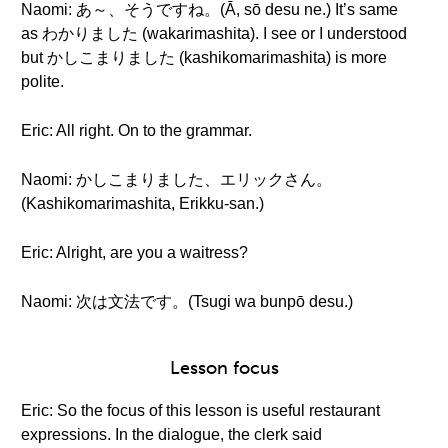
Naomi: あ～、そうですね。(Ā, sō desu ne.) It’s same
as わかりました (wakarimashita). I see or I understood
but かしこまりました (kashikomarimashita) is more
polite.
Eric: All right. On to the grammar.
Naomi: かしこまりました、エリックさん。
(Kashikomarimashita, Erikku-san.)
Eric: Alright, are you a waitress?
Naomi: 次は文法です。(Tsugi wa bunpō desu.)
Lesson focus
Eric: So the focus of this lesson is useful restaurant
expressions. In the dialogue, the clerk said