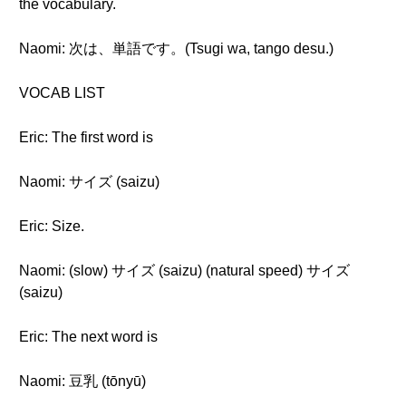
the vocabulary.
Naomi: 次は、単語です。(Tsugi wa, tango desu.)
VOCAB LIST
Eric: The first word is
Naomi: サイズ (saizu)
Eric: Size.
Naomi: (slow) サイズ (saizu) (natural speed) サイズ
(saizu)
Eric: The next word is
Naomi: 豆乳 (tōnyū)