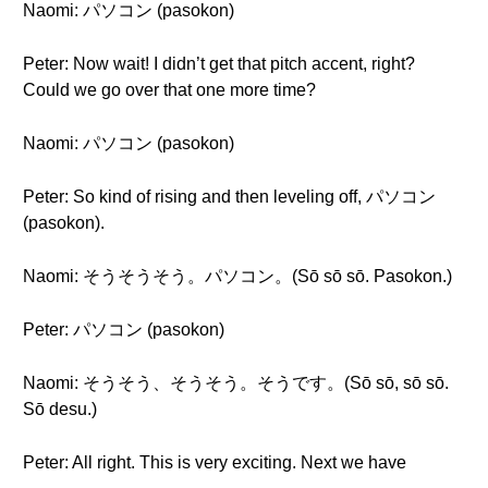
Naomi: パソコン (pasokon)
Peter: Now wait! I didn’t get that pitch accent, right?
Could we go over that one more time?
Naomi: パソコン (pasokon)
Peter: So kind of rising and then leveling off, パソコン
(pasokon).
Naomi: そうそうそう。パソコン。(Sō sō sō. Pasokon.)
Peter: パソコン (pasokon)
Naomi: そうそう、そうそう。そうです。(Sō sō, sō sō.
Sō desu.)
Peter: All right. This is very exciting. Next we have