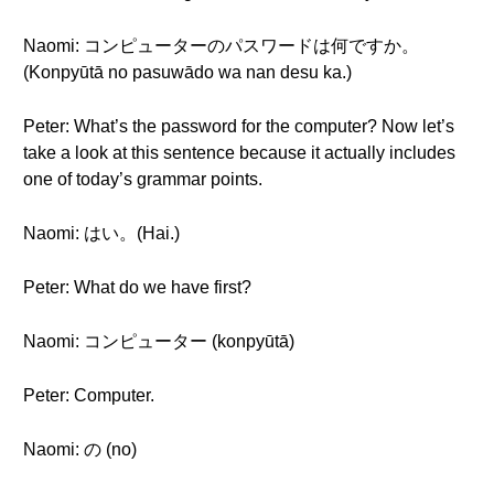
Naomi: コンピューターのパスワードは何ですか。
(Konpyūtā no pasuwādo wa nan desu ka.)
Peter: What’s the password for the computer? Now let’s
take a look at this sentence because it actually includes
one of today’s grammar points.
Naomi: はい。(Hai.)
Peter: What do we have first?
Naomi: コンピューター (konpyūtā)
Peter: Computer.
Naomi: の (no)