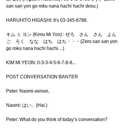
san san yon go roku nana hachi hachi desu.)
HARUHITO HIGASHI: It's 03-345-6788.
キム ミ ヨン (Kimu Mi Yon) : ぜろ さん さん よん
ご ろく なな はち はち・・・(Zero san san yon
go roku nana hachi hachi…)
KIM MI YEON: 0-3-3-4-5-6-7-8-8...
POST CONVERSATION BANTER
Peter: Naomi-sensei,
Naomi: はい。(Hai.)
Peter: What do you think of today’s conversation?