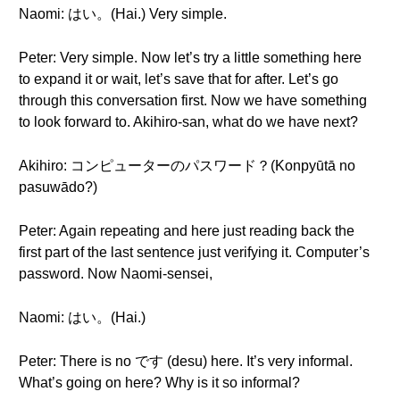
Naomi: はい。(Hai.) Very simple.
Peter: Very simple. Now let’s try a little something here
to expand it or wait, let’s save that for after. Let’s go
through this conversation first. Now we have something
to look forward to. Akihiro-san, what do we have next?
Akihiro: コンピューターのパスワード？(Konpyūtā no
pasuwādo?)
Peter: Again repeating and here just reading back the
first part of the last sentence just verifying it. Computer’s
password. Now Naomi-sensei,
Naomi: はい。(Hai.)
Peter: There is no です (desu) here. It’s very informal.
What’s going on here? Why is it so informal?