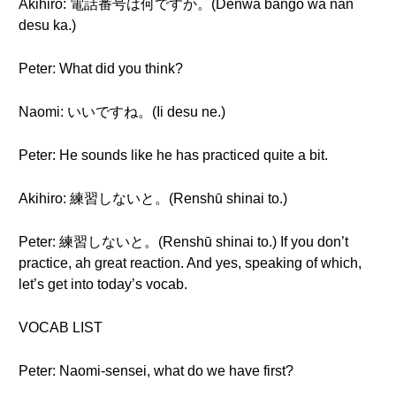
Akihiro: 電話番号は何ですか。(Denwa bangō wa nan
desu ka.)
Peter: What did you think?
Naomi: いいですね。(Ii desu ne.)
Peter: He sounds like he has practiced quite a bit.
Akihiro: 練習しないと。(Renshū shinai to.)
Peter: 練習しないと。(Renshū shinai to.) If you don’t
practice, ah great reaction. And yes, speaking of which,
let’s get into today’s vocab.
VOCAB LIST
Peter: Naomi-sensei, what do we have first?