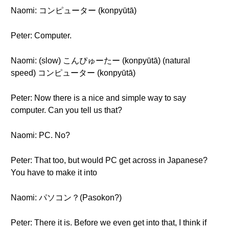
Naomi: コンピューター (konpyūtā)
Peter: Computer.
Naomi: (slow) こんぴゅーたー (konpyūtā) (natural
speed) コンピューター (konpyūtā)
Peter: Now there is a nice and simple way to say
computer. Can you tell us that?
Naomi: PC. No?
Peter: That too, but would PC get across in Japanese?
You have to make it into
Naomi: パソコン？(Pasokon?)
Peter: There it is. Before we even get into that, I think if