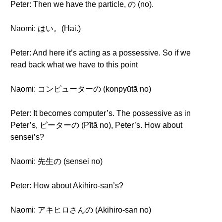
Peter: Then we have the particle, の (no).
Naomi: はい。(Hai.)
Peter: And here it’s acting as a possessive. So if we
read back what we have to this point
Naomi: コンピューターの (konpyūtā no)
Peter: It becomes computer’s. The possessive as in
Peter’s, ピーターの (Pītā no), Peter’s. How about
sensei’s?
Naomi: 先生の (sensei no)
Peter: How about Akihiro-san’s?
Naomi: アキヒロさんの (Akihiro-san no)