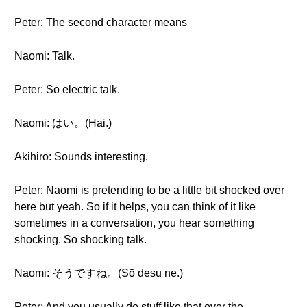
Peter: The second character means
Naomi: Talk.
Peter: So electric talk.
Naomi: はい。(Hai.)
Akihiro: Sounds interesting.
Peter: Naomi is pretending to be a little bit shocked over
here but yeah. So if it helps, you can think of it like
sometimes in a conversation, you hear something
shocking. So shocking talk.
Naomi: そうですね。(Sō desu ne.)
Peter: And you usually do stuff like that over the