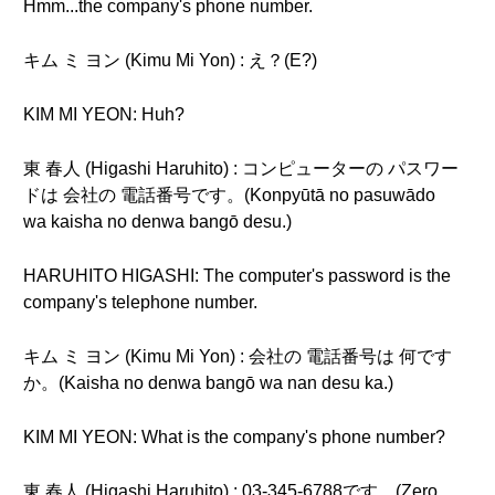
Hmm...the company's phone number.
キム ミ ヨン (Kimu Mi Yon) : え？(E?)
KIM MI YEON: Huh?
東 春人 (Higashi Haruhito) : コンピューターの パスワー
ドは 会社の 電話番号です。(Konpyūtā no pasuwādo
wa kaisha no denwa bangō desu.)
HARUHITO HIGASHI: The computer's password is the
company's telephone number.
キム ミ ヨン (Kimu Mi Yon) : 会社の 電話番号は 何です
か。(Kaisha no denwa bangō wa nan desu ka.)
KIM MI YEON: What is the company's phone number?
東 春人 (Higashi Haruhito) : 03-345-6788です。(Zero