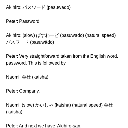
Akihiro: パスワード (pasuwādo)
Peter: Password.
Akihiro: (slow) ぱすわーど (pasuwādo) (natural speed)
パスワード (pasuwādo)
Peter: Very straightforward taken from the English word,
password. This is followed by
Naomi: 会社 (kaisha)
Peter: Company.
Naomi: (slow) かいしゃ (kaisha) (natural speed) 会社
(kaisha)
Peter: And next we have, Akihiro-san.