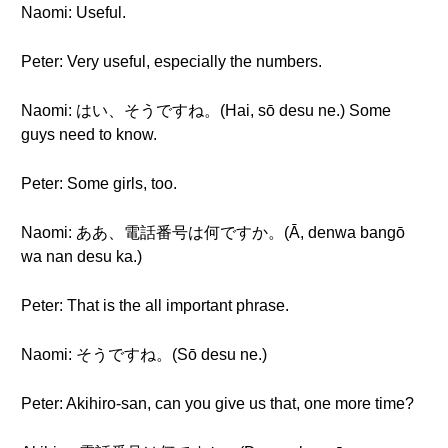
Naomi: Useful.
Peter: Very useful, especially the numbers.
Naomi: はい、そうですね。(Hai, sō desu ne.) Some
guys need to know.
Peter: Some girls, too.
Naomi: ああ、電話番号は何ですか。(Ā, denwa bangō
wa nan desu ka.)
Peter: That is the all important phrase.
Naomi: そうですね。(Sō desu ne.)
Peter: Akihiro-san, can you give us that, one more time?