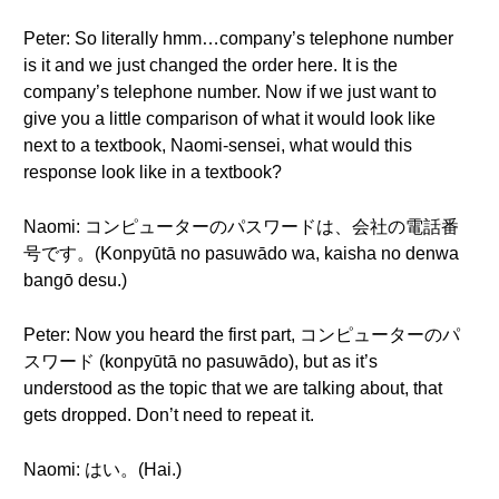
Peter: So literally hmm…company’s telephone number
is it and we just changed the order here. It is the
company’s telephone number. Now if we just want to
give you a little comparison of what it would look like
next to a textbook, Naomi-sensei, what would this
response look like in a textbook?
Naomi: コンピューターのパスワードは、会社の電話番
号です。(Konpyūtā no pasuwādo wa, kaisha no denwa
bangō desu.)
Peter: Now you heard the first part, コンピューターのパ
スワード (konpyūtā no pasuwādo), but as it’s
understood as the topic that we are talking about, that
gets dropped. Don’t need to repeat it.
Naomi: はい。(Hai.)