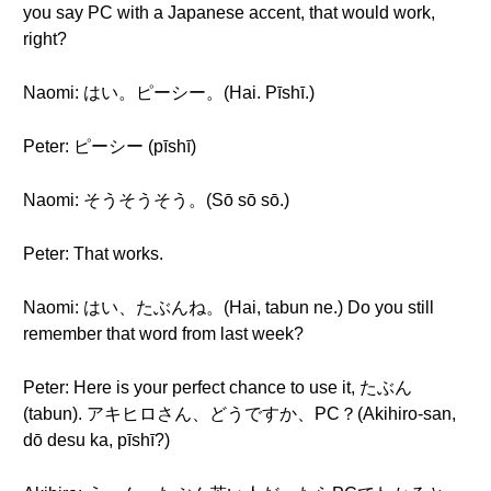
you say PC with a Japanese accent, that would work,
right?
Naomi: はい。ピーシー。(Hai. Pīshī.)
Peter: ピーシー (pīshī)
Naomi: そうそうそう。(Sō sō sō.)
Peter: That works.
Naomi: はい、たぶんね。(Hai, tabun ne.) Do you still
remember that word from last week?
Peter: Here is your perfect chance to use it, たぶん
(tabun). アキヒロさん、どうですか、PC？(Akihiro-san,
dō desu ka, pīshī?)