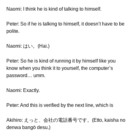
Naomi: I think he is kind of talking to himself.
Peter: So if he is talking to himself, it doesn’t have to be
polite.
Naomi: はい。(Hai.)
Peter: So he is kind of running it by himself like you
know when you think it to yourself, the computer’s
password… umm.
Naomi: Exactly.
Peter: And this is verified by the next line, which is
Akihiro: えっと、会社の電話番号です。(Etto, kaisha no
denwa bangō desu.)