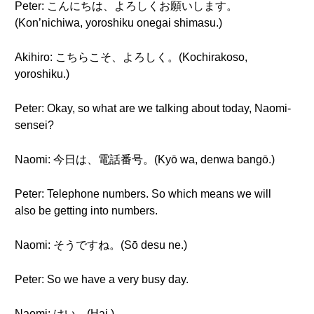
Peter: こんにちは、よろしくお願いします。
(Kon’nichiwa, yoroshiku onegai shimasu.)
Akihiro: こちらこそ、よろしく。(Kochirakoso,
yoroshiku.)
Peter: Okay, so what are we talking about today, Naomi-
sensei?
Naomi: 今日は、電話番号。(Kyō wa, denwa bangō.)
Peter: Telephone numbers. So which means we will
also be getting into numbers.
Naomi: そうですね。(Sō desu ne.)
Peter: So we have a very busy day.
Naomi: はい。(Hai.)