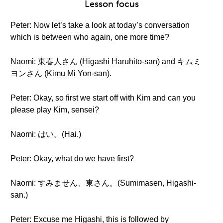
Lesson focus
Peter: Now let’s take a look at today’s conversation
which is between who again, one more time?
Naomi: 東春人さん (Higashi Haruhito-san) and キムミ
ヨンさん (Kimu Mi Yon-san).
Peter: Okay, so first we start off with Kim and can you
please play Kim, sensei?
Naomi: はい。(Hai.)
Peter: Okay, what do we have first?
Naomi: すみません、東さん。(Sumimasen, Higashi-
san.)
Peter: Excuse me Higashi, this is followed by