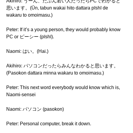
Akihiro: うーん、たぶん若い人だったらPCでわかると
思います。(Ūn, tabun wakai hito dattara pīshī de
wakaru to omoimasu.)
Peter: If it’s a young person, they would probably know
PC or ピーシー (pīshī).
Naomi: はい。(Hai.)
Akihiro: パソコンだったらみんなわかると思います。
(Pasokon dattara minna wakaru to omoimasu.)
Peter: This next word everybody would know which is,
Naomi-sensei
Naomi: パソコン (pasokon)
Peter: Personal computer, break it down.