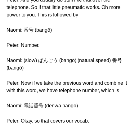
telephone. So if that little pneumatic works. Oh more
power to you. This is followed by
Naomi: 番号 (bangō)
Peter: Number.
Naomi: (slow) ばんごう (bangō) (natural speed) 番号
(bangō)
Peter: Now if we take the previous word and combine it
with this word, we have telephone number, which is
Naomi: 電話番号 (denwa bangō)
Peter: Okay, so that covers our vocab.