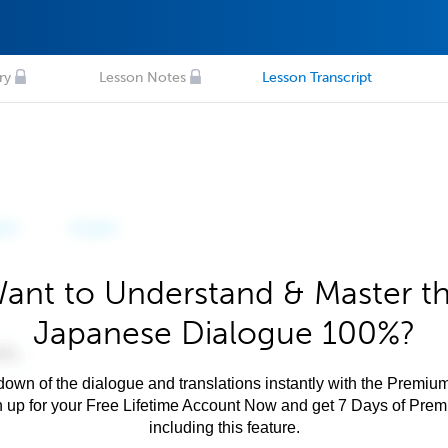
ry
Lesson Notes
Lesson Transcript
ant to Understand & Master t
Japanese Dialogue 100%?
own of the dialogue and translations instantly with the Premium
n up for your Free Lifetime Account Now and get 7 Days of Pre
including this feature.