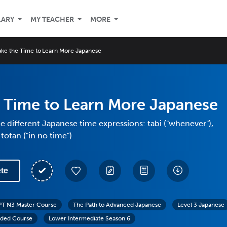
LARY
MY TEACHER
MORE
ake the Time to Learn More Japanese
 Time to Learn More Japanese
e different Japanese time expressions: tabi ("whenever"),
d totan ("in no time")
te
PT N3 Master Course
The Path to Advanced Japanese
Level 3 Japanese
ded Course
Lower Intermediate Season 6