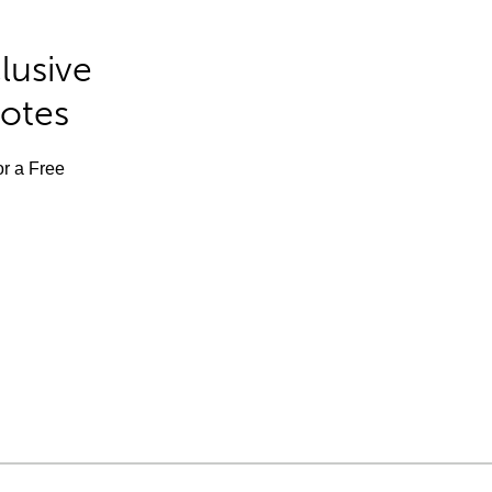
lusive
Notes
or a Free