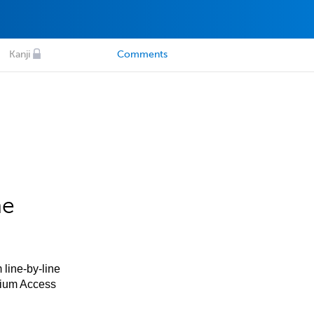
Kanji
Comments
he
 line-by-line
mium Access