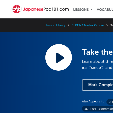
LESSONS
VOCABU
Lesson Library
JLPT N3 Master Course
T
Take the
Learn about thre
irai ("since"), an
Mark Comple
Also Appears In:
JL
JLPT N4 Recommen