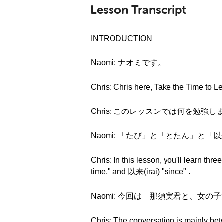
Lesson Transcript
INTRODUCTION
Naomi: ナオミです。
Chris: Chris here, Take the Time to 
Chris: このレッスンでは何を勉強し
Naomi: 「たび」と「とたん」と
Chris: In this lesson, you'll learn t
time," and 以来(irai) "since" .
Naomi: 今回は 那須実君と、女の
Chris: The conversation is mainly be