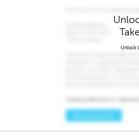
Unloc
Take
Unlock L