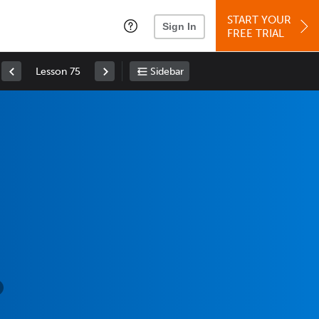
START YOUR
Sign In
FREE TRIAL
Lesson 75
Sidebar