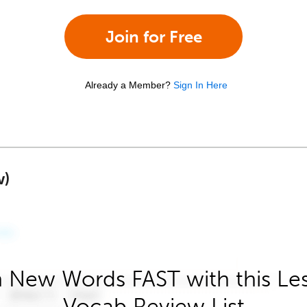
Join for Free
Already a Member?
Sign In Here
w)
 New Words FAST with this Le
Vocab Review List