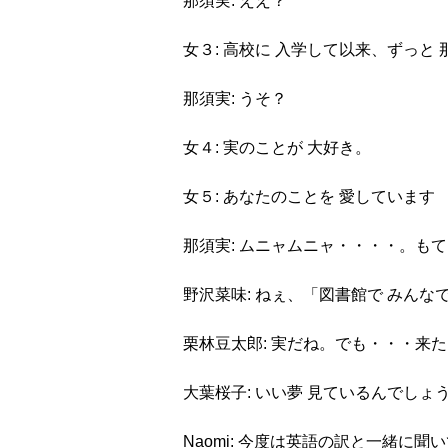
那須実: ええ？
女３: 高校に 入学して以来、ずっと
那須実: うそ？
女４: 実のことが 大好き。
女５: あなたのことを 愛しています
那須実: ムニャムニャ・・・・。も
野沢菜味: ねぇ、「図書館で みんな
栗林豆太郎: 実だね。でも・・・来
大葉桜子: いい夢 見ているんでしょ
Naomi: 今度は英語の訳と一緒に聞