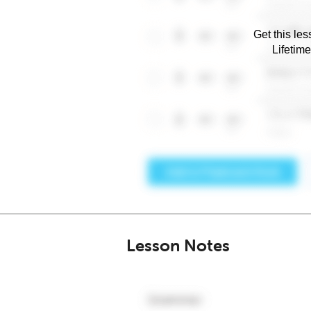
Get this les
Lifetim
Lesson Notes