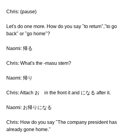
Chris: (pause)
Let's do one more. How do you say "to return","to go
back" or "go home"?
Naomi: 帰る
Chris: What's the -masu stem?
Naomi: 帰り
Chris: Attach お in the front it and になる after it.
Naomi: お帰りになる
Chris: How do you say "The company president has
already gone home."