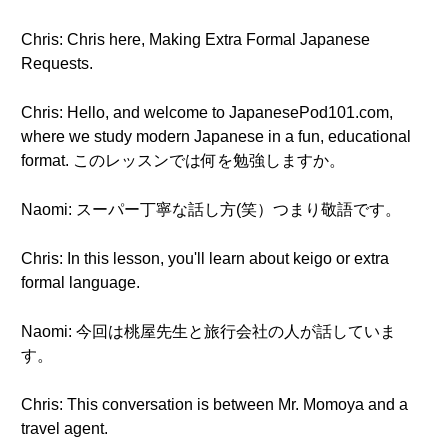
Chris: Chris here, Making Extra Formal Japanese
Requests.
Chris: Hello, and welcome to JapanesePod101.com,
where we study modern Japanese in a fun, educational
format. このレッスンでは何を勉強しますか。
Naomi: スーパー丁寧な話し方(笑）つまり敬語です。
Chris: In this lesson, you'll learn about keigo or extra
formal language.
Naomi: 今回は桃屋先生と旅行会社の人が話していま
す。
Chris: This conversation is between Mr. Momoya and a
travel agent.