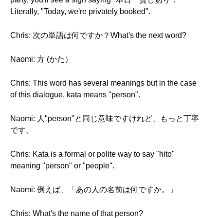
Literally, "Today, we're privately booked".
Chris: 次の単語は何ですか？What's the next word?
Naomi: 方 (かた）
Chris: This word has several meanings but in the case
of this dialogue, kata means "person".
Naomi: 人"person"と同じ意味ですけれど、もっと丁寧
です。
Chris: Kata is a formal or polite way to say "hito"
meaning "person" or "people".
Naomi: 例えば、「あの人の名前は何ですか。」
Chris: What's the name of that person?