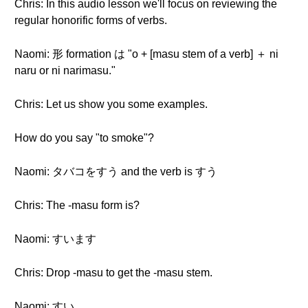
Chris: In this audio lesson we'll focus on reviewing the
regular honorific forms of verbs.
Naomi: 形 formation は "o + [masu stem of a verb] ＋ ni
naru or ni narimasu."
Chris: Let us show you some examples.
How do you say "to smoke"?
Naomi: タバコをすう and the verb is すう
Chris: The -masu form is?
Naomi: すいます
Chris: Drop -masu to get the -masu stem.
Naomi: すい