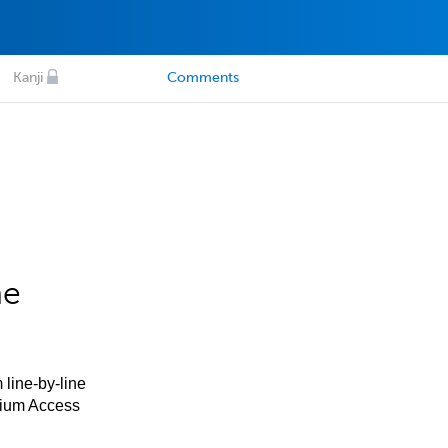
Kanji
Comments
he
 line-by-line
mium Access