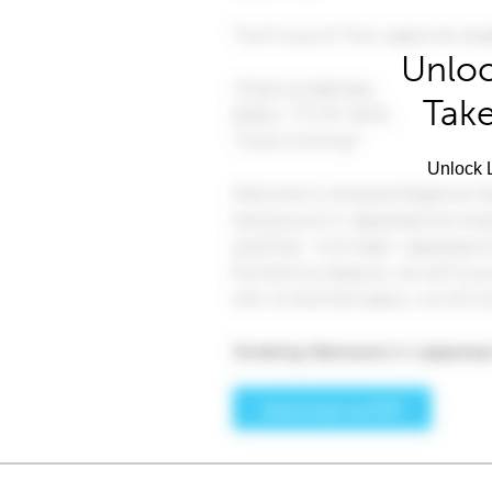
Unloc
Take
Unlock L