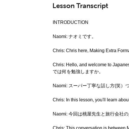
Lesson Transcript
INTRODUCTION
Naomi: ナオミです。
Chris: Chris here, Making Extra For
Chris: Hello, and welcome to Japa
では何を勉強しますか。
Naomi: スーパー丁寧な話し方(笑
Chris: In this lesson, you'll learn abo
Naomi: 今回は桃屋先生と旅行会
Chris: This conversation is between 