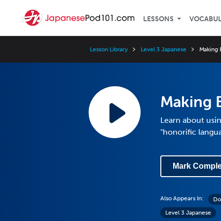
LESSONS
VOCABU
Lesson Library
Level 3 Japanese
Making 
Making 
Learn about usin
"honorific langu
Mark Comple
Also Appears In:
Do
Level 3 Japanese