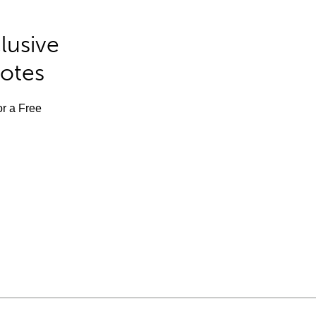
lusive
Notes
or a Free