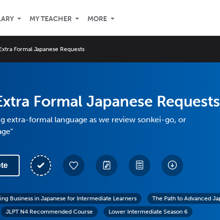
LARY
MY TEACHER
MORE
Extra Formal Japanese Requests
Extra Formal Japanese Requests
g extra-formal language as we review sonkei-go, or
age"
te
ing Business in Japanese for Intermediate Learners
The Path to Advanced Ja
JLPT N4 Recommended Course
Lower Intermediate Season 6