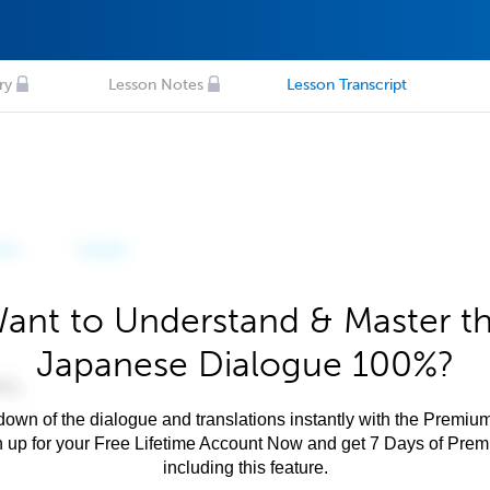
ry
Lesson Notes
Lesson Transcript
ant to Understand & Master t
Japanese Dialogue 100%?
own of the dialogue and translations instantly with the Premium
n up for your Free Lifetime Account Now and get 7 Days of Pre
including this feature.