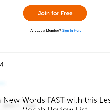
Join for Free
Already a Member?
Sign In Here
w)
 New Words FAST with this Le
Vocab Review List