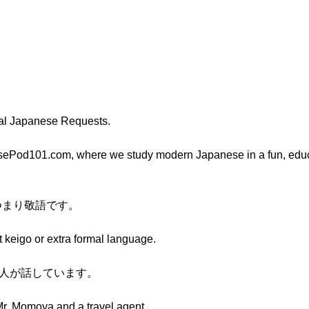
mal Japanese Requests.
nesePod101.com, where we study modern Japanese in a fun, 
）つまり敬語です。
ut keigo or extra formal language.
社の人が話しています。
Mr. Momoya and a travel agent.