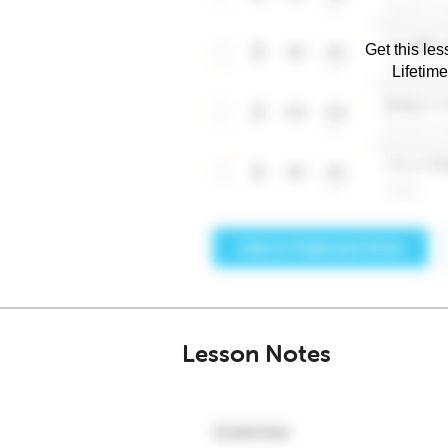
Get this les
Lifetim
Lesson Notes