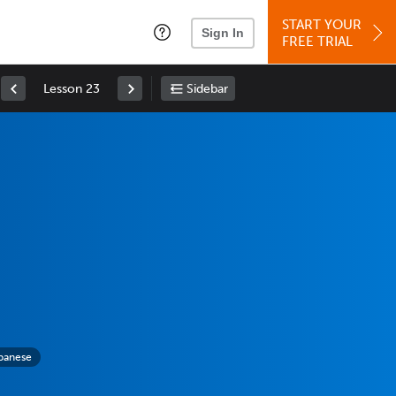
START YOUR
Sign In
FREE TRIAL
Lesson 23
Sidebar
panese