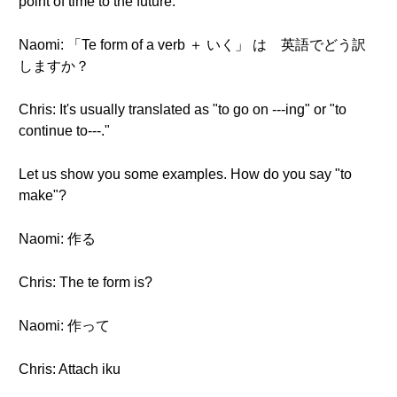
point of time to the future.
Naomi: 「Te form of a verb ＋ いく」 は 英語でどう訳
しますか？
Chris: It's usually translated as "to go on ---ing" or "to
continue to---."
Let us show you some examples. How do you say "to
make"?
Naomi: 作る
Chris: The te form is?
Naomi: 作って
Chris: Attach iku