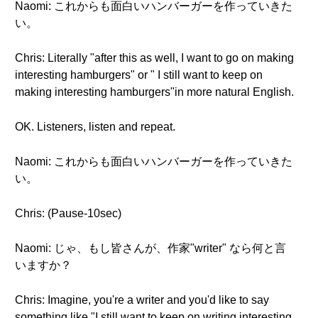
Naomi: これからも面白いハンバーガーを作っていきた
い。
Chris: Literally "after this as well, I want to go on making
interesting hamburgers" or " I still want to keep on
making interesting hamburgers"in more natural English.
OK. Listeners, listen and repeat.
Naomi: これからも面白いハンバーガーを作っていきた
い。
Chris: (Pause-10sec)
Naomi: じゃ、もし皆さんが、作家"writer" なら何と言
いますか？
Chris: Imagine, you're a writer and you'd like to say
something like "I still want to keep on writing interesting