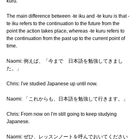
kuru.
The main difference between -te iku and -te kuru is that -
te iku refers to the continuation to the future from the
point the action takes place, whereas -te kuru refers to
the continuation from the past up to the current point of
time.
Naomi: 例えば、「今まで 日本語を勉強してきまし
た。」
Chris: I've studied Japanese up until now.
Naomi: 「これからも、日本語を勉強して行きます。」
Chris: From now on I'm still going to keep studying
Japanese.
Naomi: ぜひ、レッスンノートを呼んでおいてください