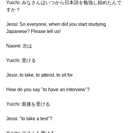
Yuichi: みなさんはいつから日本語を勉強し始めたんで
すか？
Jessi: So everyone, when did you start studying
Japanese? Please tell us!
Naomi: 次は
Yuichi: 受ける
Jessi: to take, to attend, to sit for
How do you say "to have an interview"?
Yuichi: 面接を受ける
Jessi: "to take a test"?