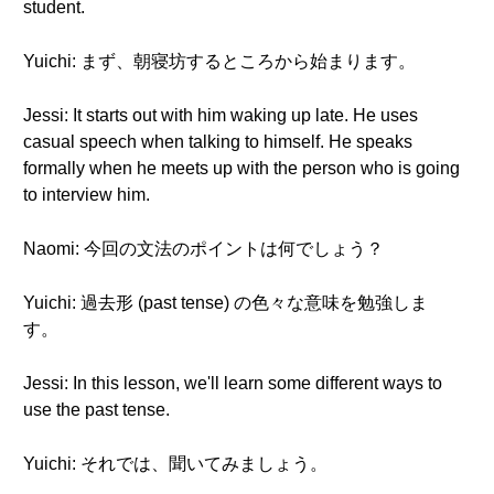
student.
Yuichi: まず、朝寝坊するところから始まります。
Jessi: It starts out with him waking up late. He uses
casual speech when talking to himself. He speaks
formally when he meets up with the person who is going
to interview him.
Naomi: 今回の文法のポイントは何でしょう？
Yuichi: 過去形 (past tense) の色々な意味を勉強しま
す。
Jessi: In this lesson, we'll learn some different ways to
use the past tense.
Yuichi: それでは、聞いてみましょう。