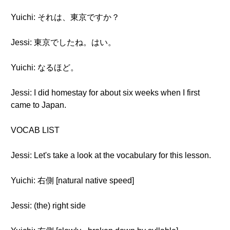
Yuichi: それは、東京ですか？
Jessi: 東京でしたね。はい。
Yuichi: なるほど。
Jessi: I did homestay for about six weeks when I first
came to Japan.
VOCAB LIST
Jessi: Let's take a look at the vocabulary for this lesson.
Yuichi: 右側 [natural native speed]
Jessi: (the) right side