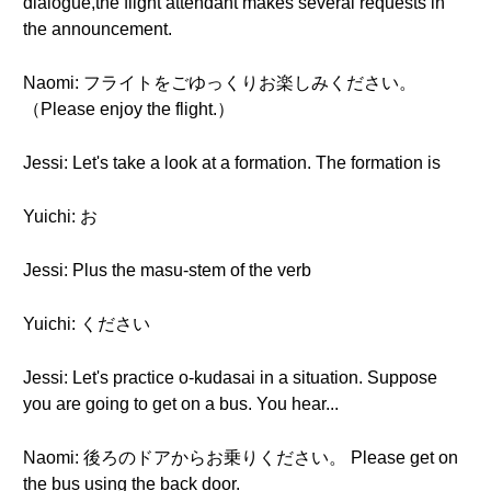
dialogue,the flight attendant makes several requests in
the announcement.
Naomi: フライトをごゆっくりお楽しみください。
（Please enjoy the flight.）
Jessi: Let's take a look at a formation. The formation is
Yuichi: お
Jessi: Plus the masu-stem of the verb
Yuichi: ください
Jessi: Let's practice o-kudasai in a situation. Suppose
you are going to get on a bus. You hear...
Naomi: 後ろのドアからお乗りください。 Please get on
the bus using the back door.