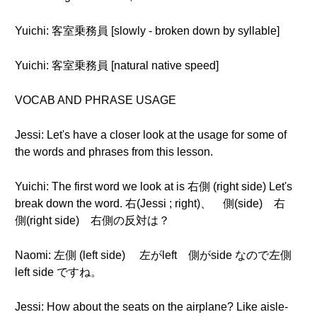
Yuichi: 客室乗務員 [slowly - broken down by syllable]
Yuichi: 客室乗務員 [natural native speed]
VOCAB AND PHRASE USAGE
Jessi: Let's have a closer look at the usage for some of
the words and phrases from this lesson.
Yuichi: The first word we look at is 右側 (right side) Let's
break down the word. 右(Jessi ; right)、 側(side) 右
側(right side) 右側の反対は？
Naomi: 左側 (left side) 左がleft 側がside なので左側
left side ですね。
Jessi: How about the seats on the airplane? Like aisle-