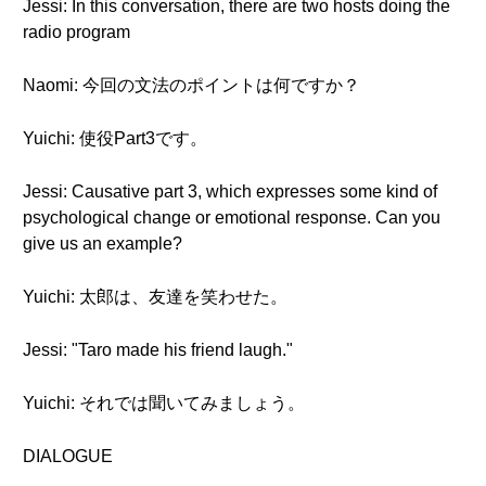
Jessi: In this conversation, there are two hosts doing the
radio program
Naomi: 今回の文法のポイントは何ですか？
Yuichi: 使役Part3です。
Jessi: Causative part 3, which expresses some kind of
psychological change or emotional response. Can you
give us an example?
Yuichi: 太郎は、友達を笑わせた。
Jessi: "Taro made his friend laugh."
Yuichi: それでは聞いてみましょう。
DIALOGUE