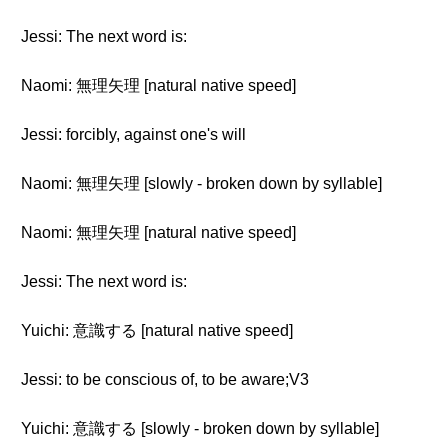
Jessi: The next word is:
Naomi: 無理矢理 [natural native speed]
Jessi: forcibly, against one's will
Naomi: 無理矢理 [slowly - broken down by syllable]
Naomi: 無理矢理 [natural native speed]
Jessi: The next word is:
Yuichi: 意識する [natural native speed]
Jessi: to be conscious of, to be aware;V3
Yuichi: 意識する [slowly - broken down by syllable]