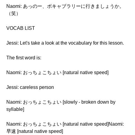
Naomi: あっのー、ボキャブラリーに行きましょうか。
（笑）
VOCAB LIST
Jessi: Let's take a look at the vocabulary for this lesson.
The first word is:
Naomi: おっちょこちょい [natural native speed]
Jessi: careless person
Naomi: おっちょこちょい [slowly - broken down by
syllable]
Naomi: おっちょこちょい [natural native speed]Naomi:
早速 [natural native speed]