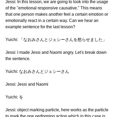
Jessi: In this lesson, we are going to look into the usage
of the "emotional responsive causative." This means
that one person makes another feel a certain emotion or
emotionally react in a certain way. Can we hear an
example sentence for the last lesson?
Yuichi: 「なおみさんとジェシーさんを怒らせました」
Jessi: I made Jessi and Naomi angry. Let's break down
the sentence.
Yuichi: なおみさんとジェシーさん
Jessi: Jessi and Naomi
Yuichi: を
Jessi: object marking particle, here works as the particle
to mark the one performing action which in this case is