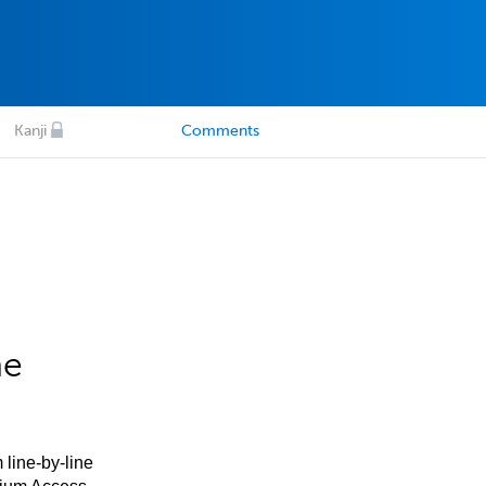
Kanji
Comments
he
 line-by-line