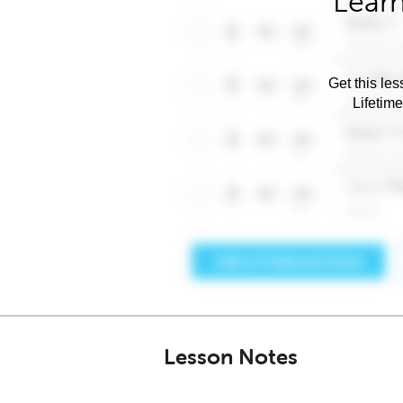
Learn
Get this les
Lifetim
Lesson Notes