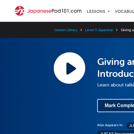
LESSONS
VOCABU
Lesson Library
Level 3 Japanese
Giving 
Giving a
Introduc
Learn about talk
Mark Comple
Also Appears In:
JL
JLPT N3 Recommen