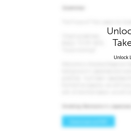
Unloc
Take
Unlock L