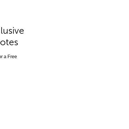
lusive
Notes
or a Free