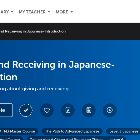
LARY
MY TEACHER
MORE
and Receiving in Japanese-Introduction
nd Receiving in Japanese-
tion
ing about giving and receiving
te
PT N3 Master Course
The Path to Advanced Japanese
Level 3 Japanese
ded Course
Talking About Giving And Receiving Things — Lesson 6