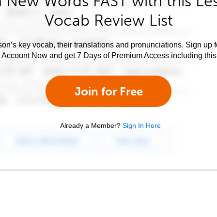
 New Words FAST with this Le
Vocab Review List
son’s key vocab, their translations and pronunciations. Sign up 
e Account Now and get 7 Days of Premium Access including this 
Join for Free
Already a Member?
Sign In Here