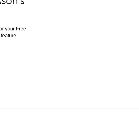
sson’s
for your Free
feature.