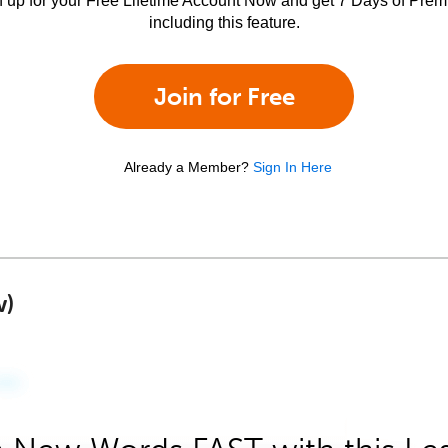
n up for your Free Lifetime Account Now and get 7 Days of Pre
including this feature.
Join for Free
Already a Member?
Sign In Here
w)