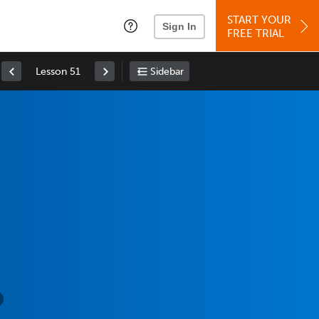
START YOUR
Sign In
FREE TRIAL
Lesson 51
Sidebar