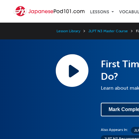
LESSONS
VOCABU
Lesson Library
JLPT N3 Master Course
F
First Ti
Do?
Learn about ma
Mark Comple
Also Appears In:
JL
JLPT N3 Recommen