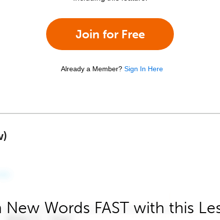
Join for Free
Already a Member?
Sign In Here
w)
 New Words FAST with this Le