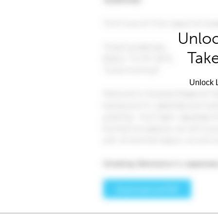
Unloc
Take
Unlock L