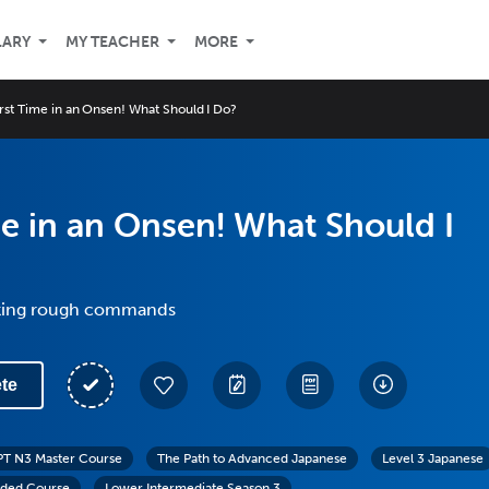
LARY
MY TEACHER
MORE
irst Time in an Onsen! What Should I Do?
me in an Onsen! What Should I
king rough commands
te
PT N3 Master Course
The Path to Advanced Japanese
Level 3 Japanese
ded Course
Lower Intermediate Season 3