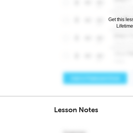
Get this les
Lifetim
Lesson Notes