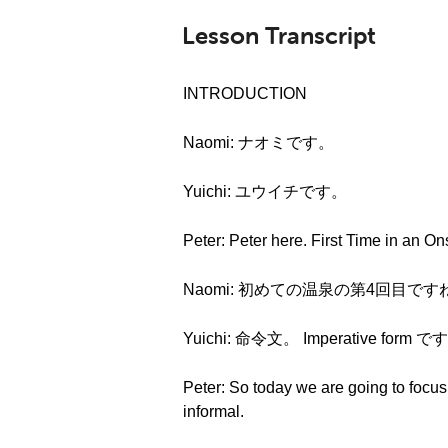
Lesson Transcript
INTRODUCTION
Naomi: ナオミです。
Yuichi: ユウイチです。
Peter: Peter here. First Time in an O
Naomi: 初めての温泉の第4回目
Yuichi: 命令文。 Imperative
Peter: So today we are going to focus 
informal.