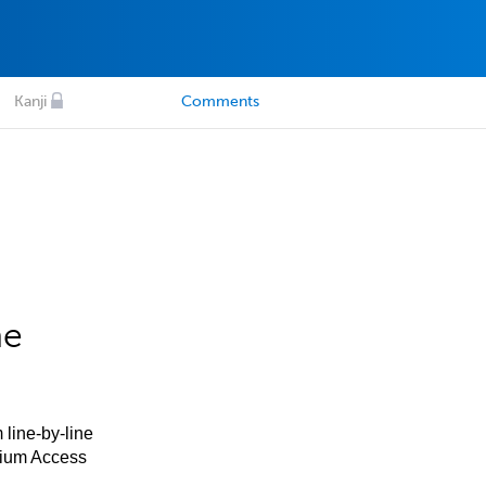
Kanji
Comments
he
 line-by-line
mium Access