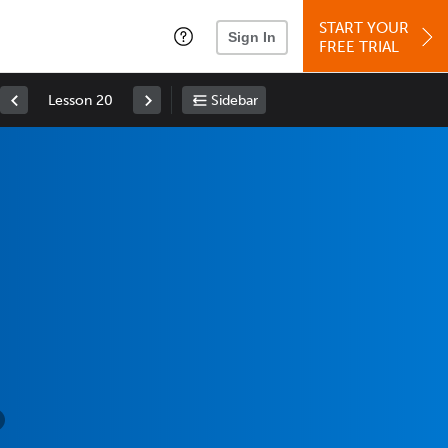
START YOUR
Sign In
FREE TRIAL
Lesson 20
Sidebar