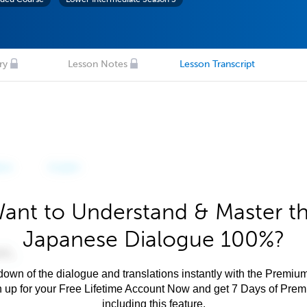
ry
Lesson Notes
Lesson Transcript
ant to Understand & Master t
Japanese Dialogue 100%?
own of the dialogue and translations instantly with the Premium
n up for your Free Lifetime Account Now and get 7 Days of Pre
including this feature.