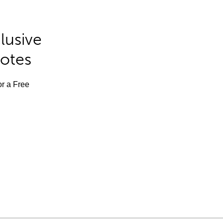
lusive
Notes
or a Free