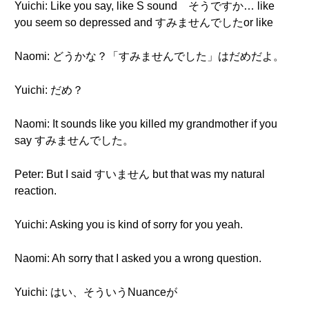
Yuichi: Like you say, like S sound そうですか… like
you seem so depressed and すみませんでしたor like
Naomi: どうかな？「すみませんでした」はだめだよ。
Yuichi: だめ？
Naomi: It sounds like you killed my grandmother if you
say すみませんでした。
Peter: But I said すいません but that was my natural
reaction.
Yuichi: Asking you is kind of sorry for you yeah.
Naomi: Ah sorry that I asked you a wrong question.
Yuichi: はい、そういうNuanceが