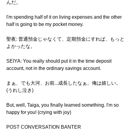
んだ。
I'm spending half of it on living expenses and the other
half is going to be my pocket money.
聖夜: 普通預金じゃなくて、定期預金にすれば、もっと
よかったな。
SEIYA: You really should put it in the time deposit
account, not in the ordinary savings account.
まぁ、でも大河、お前...成長したなぁ。俺は嬉しい。
(うれし泣き)
But, well, Taiga, you finally learned something. I'm so
happy for you! (crying with joy)
POST CONVERSATION BANTER