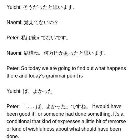
Yuichi: そうだったと思います。
Naomi: 覚えてないの？
Peter: 私は覚えてないです。
Naomi: 結構ね、何万円かあったと思います。
Peter: So today we are going to find out what happens
there and today’s grammar point is
Yuichi: ば、よかった
Peter: 「……ば、よかった」ですね。 It would have
been good if I or someone had done something. It’s a
conditional that kind of expresses a little bit of remorse
or kind of wishfulness about what should have been
done.