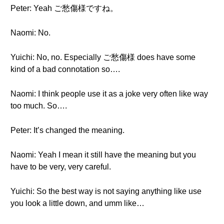
Peter: Yeah ご愁傷様ですね。
Naomi: No.
Yuichi: No, no. Especially ご愁傷様 does have some
kind of a bad connotation so….
Naomi: I think people use it as a joke very often like way
too much. So….
Peter: It’s changed the meaning.
Naomi: Yeah I mean it still have the meaning but you
have to be very, very careful.
Yuichi: So the best way is not saying anything like use
you look a little down, and umm like…