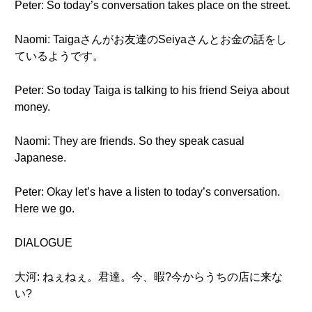
Peter: So today’s conversation takes place on the street.
Naomi: Taigaさんがお友達のSeiyaさんとお金の話をし
ているようです。
Peter: So today Taiga is talking to his friend Seiya about
money.
Naomi: They are friends. So they speak casual
Japanese.
Peter: Okay let’s have a listen to today’s conversation.
Here we go.
DIALOGUE
大河: ねぇねぇ。君達。今、暇?今からうちの店に来な
い?