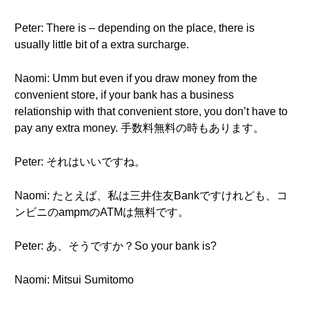
Peter: There is – depending on the place, there is
usually little bit of a extra surcharge.
Naomi: Umm but even if you draw money from the
convenient store, if your bank has a business
relationship with that convenient store, you don’t have to
pay any extra money. 手数料無料の時もあります。
Peter: それはいいですね。
Naomi: たとえば、私は三井住友Bankですけれども、コ
ンビニのampmのATMは無料です。
Peter: あ、そうですか？So your bank is?
Naomi: Mitsui Sumitomo