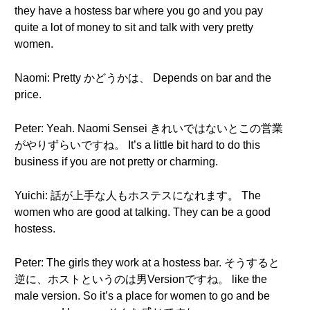
they have a hostess bar where you go and you pay
quite a lot of money to sit and talk with very pretty
women.
Naomi: Pretty かどうかは、 Depends on bar and the
price.
Peter: Yeah. Naomi Sensei きれいではないとこの営業
がやりずらいですね。 It’s a little bit hard to do this
business if you are not pretty or charming.
Yuichi: 話が上手な人もホステスになれます。 The
women who are good at talking. They can be a good
hostess.
Peter: The girls they work at a hostess bar. そうすると
逆に、ホストというのは男Versionですね。 like the
male version. So it’s a place for women to go and be