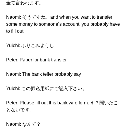
金て言われます。
Naomi: そうですね。and when you want to transfer
some money to someone’s account, you probably have
to fill out
Yuichi: ふりこみようし
Peter: Paper for bank transfer.
Naomi: The bank teller probably say
Yuichi: この振込用紙にご記入下さい。
Peter: Please fill out this bank wire form. え？聞いたこ
とないです。
Naomi: なんで？