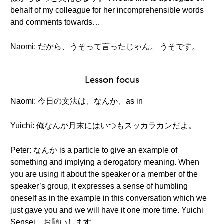
behalf of my colleague for her incomprehensible words
and comments towards…
Naomi: だから、うそって言ったじゃん。 うそです。
Lesson focus
Naomi: 今日の文法は、なんか、as in
Yuichi: 俺なんか月末にはいつもスッカラカンだよ。
Peter: なんか is a particle to give an example of
something and implying a derogatory meaning. When
you are using it about the speaker or a member of the
speaker’s group, it expresses a sense of humbling
oneself as in the example in this conversation which we
just gave you and we will have it one more time. Yuichi
Sensei お願いします。