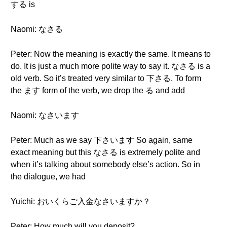
する is
Naomi: なさる
Peter: Now the meaning is exactly the same. It means to
do. It is just a much more polite way to say it. なさる is a
old verb. So it’s treated very similar to 下さる. To form
the ます form of the verb, we drop the る and add
Naomi: なさいます
Peter: Much as we say 下さいます So again, same
exact meaning but this なさる is extremely polite and
when it’s talking about somebody else’s action. So in
the dialogue, we had
Yuichi: おいくらご入金なさいますか？
Peter: How much will you deposit?