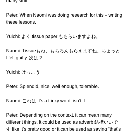
many stuff.
Peter: When Naomi was doing research for this – writing
these lessons.
Yuichi: よく tissue paper ももらいますよね。
Naomi: Tissueもね、もちろんもらえますね。ちょっと
I felt guilty. 次は？
Yuichi: けっこう
Peter: Splendid, nice, well enough, tolerable.
Naomi: これは It’s a tricky word, isn’t it.
Peter: Depending on the context, it can mean many
different things. It could be used as adverb 結構いいで
す like it’s pretty good or it can be used as saying “that’s