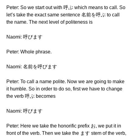
Peter: So we start out with 呼ぶ which means to call. So
let’s take the exact same sentence 名前を呼ぶ to call
the name. The next level of politeness is
Naomi: 呼びます
Peter: Whole phrase.
Naomi: 名前を呼びます
Peter: To call a name polite. Now we are going to make
it humble. So in order to do so, first we have to change
the verb 呼ぶ becomes
Naomi: 呼びます
Peter: Here we take the honorific prefix お, we put it in
front of the verb. Then we take the ます stem of the verb,