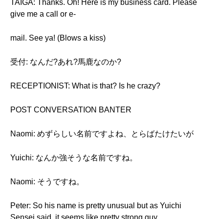
TAIGA: Thanks. Oh! Here is my business card. Please
give me a call or e-
mail. See ya! (Blows a kiss)
受付: なんだ?あれ?馬鹿なのか?
RECEPTIONIST: What is that? Is he crazy?
POST CONVERSATION BANTER
Naomi: めずらしい名前ですよね、とらばたけたいが
Yuichi: なんか強そうな名前ですね。
Naomi: そうですね。
Peter: So his name is pretty unusual but as Yuichi
Sensei said, it seems like pretty strong guy.