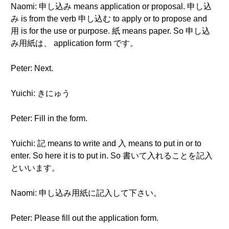
Naomi: 申し込み means application or proposal. 申し込
み is from the verb 申し込む to apply or to propose and
用 is for the use or purpose. 紙 means paper. So 申し込
み用紙は、 application form です。
Peter: Next.
Yuichi: きにゅう
Peter: Fill in the form.
Yuichi: 記 means to write and 入 means to put in or to
enter. So here it is to put in. So 書いて入れることを記入
といいます。
Naomi: 申し込み用紙に記入して下さい。
Peter: Please fill out the application form.