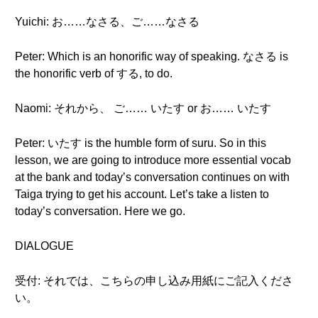
Yuichi: お……なさる、ご……なさる
Peter: Which is an honorific way of speaking. なさる is
the honorific verb of する, to do.
Naomi: それから、 ご…… いたす or お…… いたす
Peter: いたす is the humble form of suru. So in this
lesson, we are going to introduce more essential vocab
at the bank and today’s conversation continues on with
Taiga trying to get his account. Let’s take a listen to
today’s conversation. Here we go.
DIALOGUE
受付: それでは、こちらの申し込み用紙にご記入くださ
い。