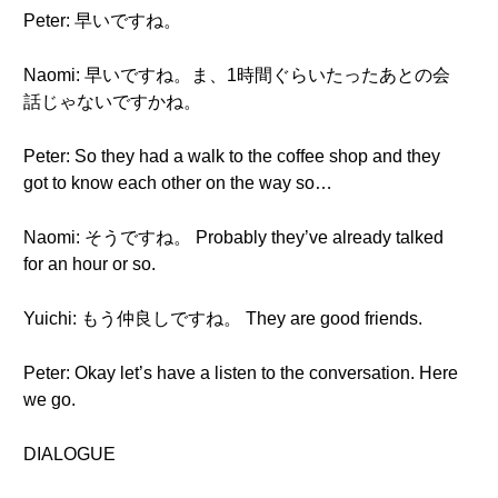
Peter: 早いですね。
Naomi: 早いですね。ま、1時間ぐらいたったあとの会
話じゃないですかね。
Peter: So they had a walk to the coffee shop and they
got to know each other on the way so…
Naomi: そうですね。 Probably they’ve already talked
for an hour or so.
Yuichi: もう仲良しですね。 They are good friends.
Peter: Okay let’s have a listen to the conversation. Here
we go.
DIALOGUE