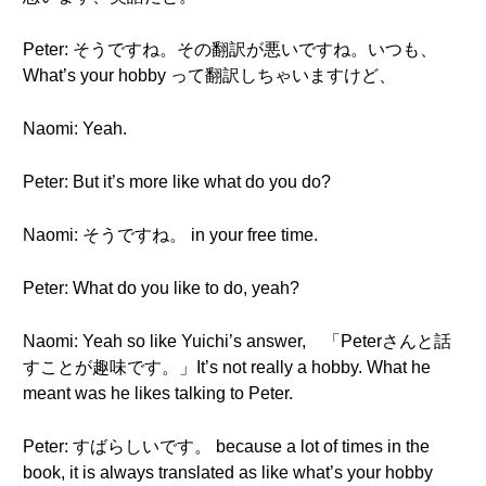
Peter: そうですね。その翻訳が悪いですね。いつも、
What’s your hobby って翻訳しちゃいますけど、
Naomi: Yeah.
Peter: But it’s more like what do you do?
Naomi: そうですね。 in your free time.
Peter: What do you like to do, yeah?
Naomi: Yeah so like Yuichi’s answer, 「Peterさんと話
すことが趣味です。」It’s not really a hobby. What he
meant was he likes talking to Peter.
Peter: すばらしいです。 because a lot of times in the
book, it is always translated as like what’s your hobby