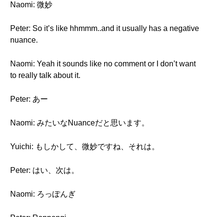
Naomi: 微妙
Peter: So it’s like hhmmm..and it usually has a negative
nuance.
Naomi: Yeah it sounds like no comment or I don’t want
to really talk about it.
Peter: あー
Naomi: みたいなNuanceだと思います。
Yuichi: もしかして、微妙ですね、それは。
Peter: はい、次は。
Naomi: ろっぽんぎ