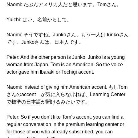
Naomi: たぶんアメリカ人だと思います。Tomさん。
Yuichi: はい、名前からして。
Naomi: そうですね。Junkoさん、もう一人はJunkoさん
です。Junkoさんは、日本人です。
Peter: And the other person is Junko. Junko is a young
woman from Japan. Tom is an American. So the voice
actor gave him Ibaraki or Tochigi accent.
Naomi: Instead of giving him American accent. もしTom
さんのaccent が気に入らなければ、Learning Center
で標準の日本語が聞けるみたいです。
Peter: So if you don’t like Tom’s accent, you can find a
regular conversation in the premium learning center or
for those of you who already subscribed, you can