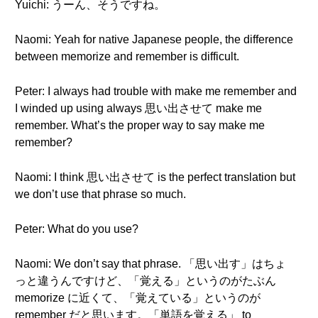
Yuichi: うーん、そうですね。
Naomi: Yeah for native Japanese people, the difference
between memorize and remember is difficult.
Peter: I always had trouble with make me remember and
I winded up using always 思い出させて make me
remember. What’s the proper way to say make me
remember?
Naomi: I think 思い出させて is the perfect translation but
we don’t use that phrase so much.
Peter: What do you use?
Naomi: We don’t say that phrase. 「思い出す」はちょ
っと違うんですけど、「覚える」というのがたぶん
memorize に近くて、「覚えている」というのが
remember だと思います。「単語を覚える」 to