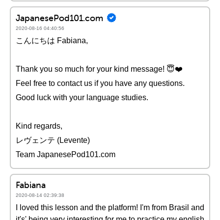
JapanesePod101.com
2020-08-16 04:40:56
こんにちは Fabiana,
Thank you so much for your kind message! 😇❤️️
Feel free to contact us if you have any questions.
Good luck with your language studies.
Kind regards,
レヴェンテ (Levente)
Team JapanesePod101.com
Fabiana
2020-08-14 02:39:38
I loved this lesson and the platform! I'm from Brasil and
it's' being very interesting for me to practice my english