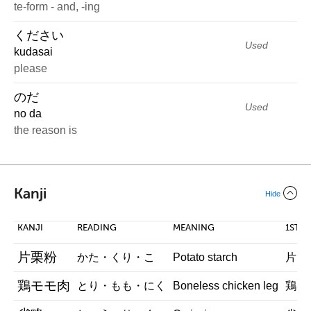
te-form - and, -ing
ください
Used
kudasai
please
のだ
Used
no da
the reason is
Kanji
Hide
KANJI
READING
MEANING
1ST 
片栗粉
かた・くり・こ
Potato starch
片・O
鶏モモ肉
とり・もも・にく
Boneless chicken leg
鶏・C