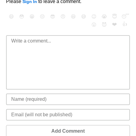
Please
to leave a comment.
Sign In
😄
😳
😁
😒
😎
😠
😆
😅
😉
😭
😇
😴
❤️
👍
😮
😈
Add Comment