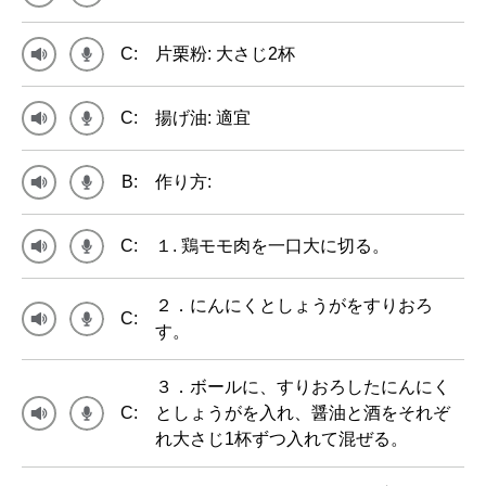
C:
片栗粉: 大さじ2杯
C:
揚げ油: 適宜
B:
作り方:
C:
１. 鶏モモ肉を一口大に切る。
２．にんにくとしょうがをすりおろ
C:
す。
３．ボールに、すりおろしたにんにく
C:
としょうがを入れ、醤油と酒をそれぞ
れ大さじ1杯ずつ入れて混ぜる。