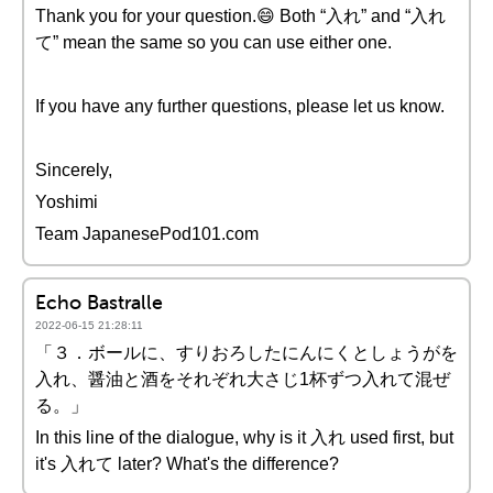
Thank you for your question.😄 Both “入れ” and “入れ
て” mean the same so you can use either one.
If you have any further questions, please let us know.
Sincerely,
Yoshimi
Team JapanesePod101.com
Echo Bastralle
2022-06-15 21:28:11
「３．ボールに、すりおろしたにんにくとしょうがを
入れ、醤油と酒をそれぞれ大さじ1杯ずつ入れて混ぜ
る。」
In this line of the dialogue, why is it 入れ used first, but
it's 入れて later? What's the difference?