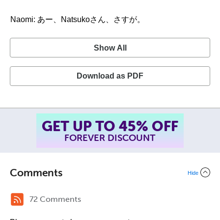
Naomi: あー、Natsukoさん、さすが。
Show All
Download as PDF
SUMMER SALE!
ENDS AUGUST 14
, 2026
TH
Comments
Hide
72 Comments