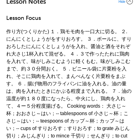
Lesson Notes
Hide
Lesson Focus
作り方(つくりかた) １．鶏モモ肉を一口大に切る。 ２.
にんにくとしょうがをすりおろす。 ３．ボールに、すり
おろしたにんにくとしょうがを入れ、醤油と酒をそれぞ
れ大さじ1杯入れて混ぜる。 ４．３で作ったたれに鶏肉
を入れて、味がしみこむように軽くもむ。味がしみこむ
まで、約３０分間おく。 ５．ビニール袋に片栗粉を入
れ、そこに鶏肉を入れて、まんべんなく片栗粉をまぶ
す。 ６．揚げ物用のフライパンに油を入れる。油の量
は、肉を入れたときにかぶる程度まで入れる。 ７．油の
温度が約１８０度になったら、中火にし、鶏肉を入れ
て、４ー５分程度揚げる。 Cooking words： 大さじ～
杯；おおさじ～はい；-- tablespoons of 小さじ～杯；こ
さじ～はい；-- teespoons of カップ～杯；カップ～は
い；-- cups of すりおろす；すりおろす；to grate みじん
切り；みじんぎり；to mince 千切り；せんぎり；to cut