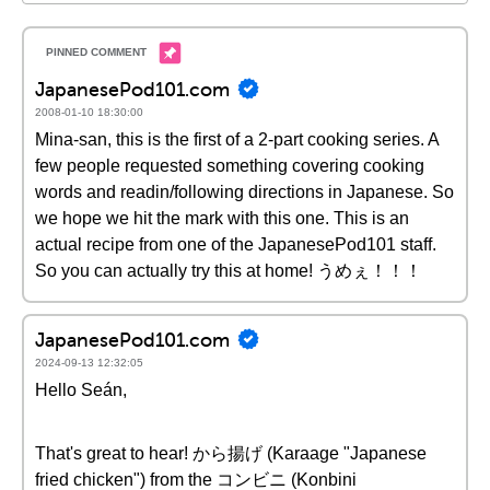
JapanesePod101.com
2008-01-10 18:30:00
Mina-san, this is the first of a 2-part cooking series. A
few people requested something covering cooking
words and readin/following directions in Japanese. So
we hope we hit the mark with this one. This is an
actual recipe from one of the JapanesePod101 staff.
So you can actually try this at home! うめぇ！！！
JapanesePod101.com
2024-09-13 12:32:05
Hello Seán,
That's great to hear! から揚げ (Karaage "Japanese
fried chicken") from the コンビニ (Konbini