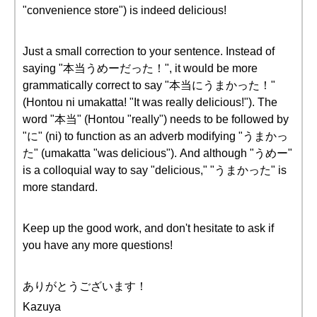
"convenience store") is indeed delicious!
Just a small correction to your sentence. Instead of
saying "本当うめーだった！", it would be more
grammatically correct to say "本当にうまかった！"
(Hontou ni umakatta! "It was really delicious!"). The
word "本当" (Hontou "really") needs to be followed by
"に" (ni) to function as an adverb modifying "うまかっ
た" (umakatta "was delicious"). And although "うめー"
is a colloquial way to say "delicious," "うまかった" is
more standard.
Keep up the good work, and don't hesitate to ask if
you have any more questions!
ありがとうございます！
Kazuya