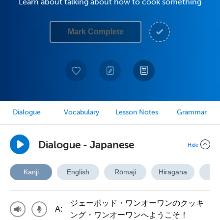
Learn about talking about how to cook something
Mark Complete
Dialogue
Vocabulary
Lesson Notes
Grammar
Dialogue - Japanese
Hide
Kanji
English
Rōmaji
Hiragana
A
ジェーポッド・ワンオーワンのクッキ
A:
ング・ワンオーワンへようこそ！