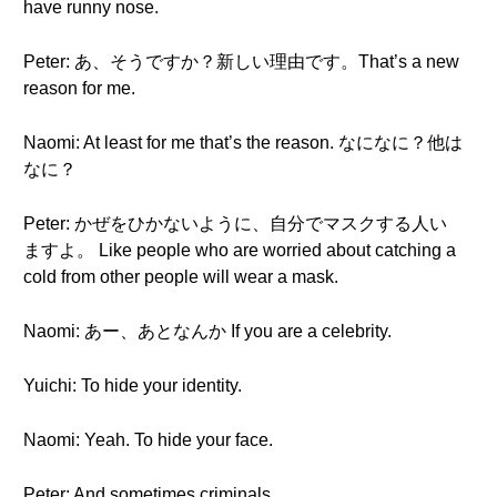
have runny nose.
Peter: あ、そうですか？新しい理由です。That’s a new
reason for me.
Naomi: At least for me that’s the reason. なになに？他は
なに？
Peter: かぜをひかないように、自分でマスクする人い
ますよ。 Like people who are worried about catching a
cold from other people will wear a mask.
Naomi: あー、あとなんか If you are a celebrity.
Yuichi: To hide your identity.
Naomi: Yeah. To hide your face.
Peter: And sometimes criminals.