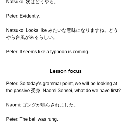
Natsuko: 次はどうやら。
Peter: Evidently.
Natsuko: Looks like みたいな意味になりますね。どう
やら台風が来るらしい。
Peter: It seems like a typhoon is coming.
Lesson focus
Peter: So today’s grammar point, we will be looking at
the passive 受身. Naomi Sensei, what do we have first?
Naomi: ゴングが鳴らされました。
Peter: The bell was rung.