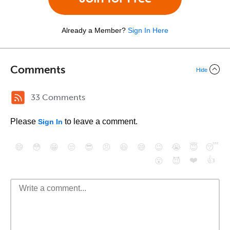
Already a Member?
Sign In Here
Comments
Hide
33 Comments
Please
to leave a comment.
Sign In
😄
😳
😁
😒
😎
😠
😆
😅
😉
😭
😇
😴
❤️
👍
😮
😈