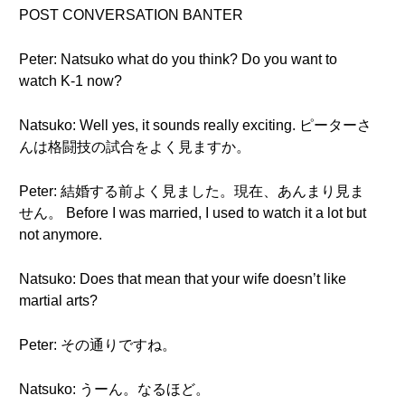
POST CONVERSATION BANTER
Peter: Natsuko what do you think? Do you want to
watch K-1 now?
Natsuko: Well yes, it sounds really exciting. ピーターさ
んは格闘技の試合をよく見ますか。
Peter: 結婚する前よく見ました。現在、あんまり見ま
せん。 Before I was married, I used to watch it a lot but
not anymore.
Natsuko: Does that mean that your wife doesn’t like
martial arts?
Peter: その通りですね。
Natsuko: うーん。なるほど。