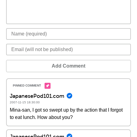
Add Comment
JapanesePod101.com
2007-11-15 18:30:00
Mina-san, I got so swept up by the action that I forgot
to eat lunch. How about you?
JapanesePod101.com