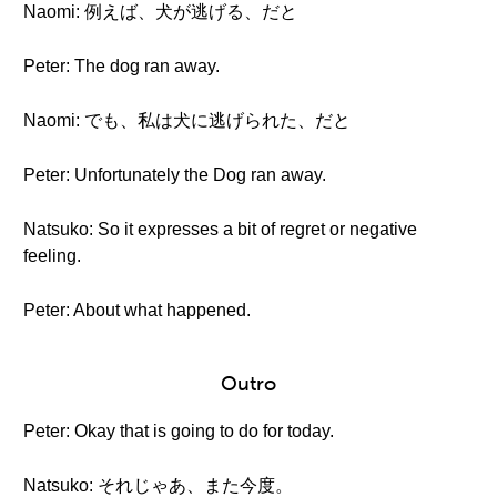
Naomi: 例えば、犬が逃げる、だと
Peter: The dog ran away.
Naomi: でも、私は犬に逃げられた、だと
Peter: Unfortunately the Dog ran away.
Natsuko: So it expresses a bit of regret or negative
feeling.
Peter: About what happened.
Outro
Peter: Okay that is going to do for today.
Natsuko: それじゃあ、また今度。