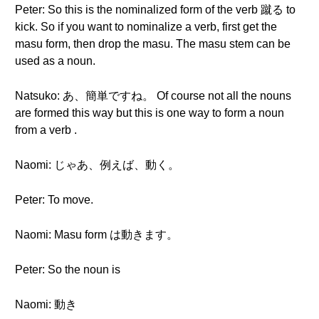
Peter: So this is the nominalized form of the verb 蹴る to
kick. So if you want to nominalize a verb, first get the
masu form, then drop the masu. The masu stem can be
used as a noun.
Natsuko: あ、簡単ですね。 Of course not all the nouns
are formed this way but this is one way to form a noun
from a verb .
Naomi: じゃあ、例えば、動く。
Peter: To move.
Naomi: Masu form は動きます。
Peter: So the noun is
Naomi: 動き