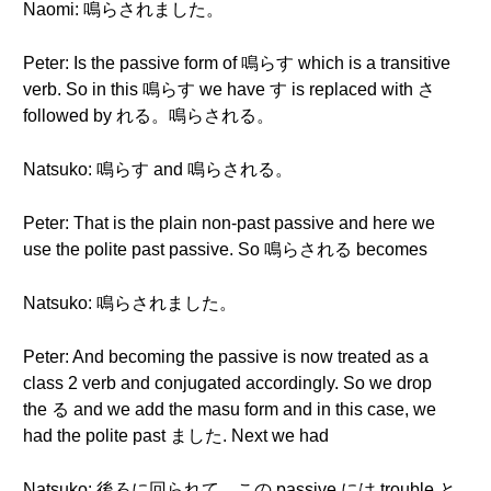
Naomi: 鳴らされました。
Peter: Is the passive form of 鳴らす which is a transitive
verb. So in this 鳴らす we have す is replaced with さ
followed by れる。鳴らされる。
Natsuko: 鳴らす and 鳴らされる。
Peter: That is the plain non-past passive and here we
use the polite past passive. So 鳴らされる becomes
Natsuko: 鳴らされました。
Peter: And becoming the passive is now treated as a
class 2 verb and conjugated accordingly. So we drop
the る and we add the masu form and in this case, we
had the polite past ました. Next we had
Natsuko: 後ろに回られて。この passive には trouble と