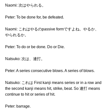
Naomi: 次はやられる。
Peter: To be done for, be defeated.
Naomi: これはやるのpassive formですよね。やるか、
やられるか。
Peter: To do or be done. Do or Die.
Natsuko: 次は、連打。
Peter: A series consecutive blows. A series of blows.
Natsuko: これは First kanji means series or in a row and
the second kanji means hit, strike, beat. So 連打 means
continue to hit or series of hit.
Peter: barrage.