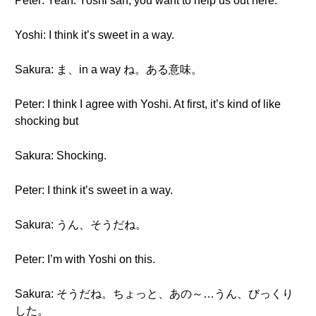
Peter: Yeah. Yoshi san, you want to help us out here.
Yoshi: I think it’s sweet in a way.
Sakura: ま、in a way ね。ある意味。
Peter: I think I agree with Yoshi. At first, it’s kind of like
shocking but
Sakura: Shocking.
Peter: I think it’s sweet in a way.
Sakura: うん、そうだね。
Peter: I’m with Yoshi on this.
Sakura: そうだね。ちょっと、あの～…うん、びっくり
した。