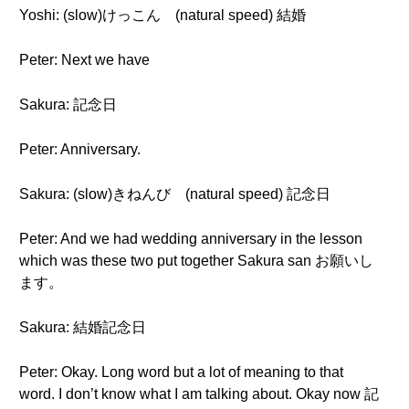
Yoshi: (slow)けっこん (natural speed) 結婚
Peter: Next we have
Sakura: 記念日
Peter: Anniversary.
Sakura: (slow)きねんび (natural speed) 記念日
Peter: And we had wedding anniversary in the lesson
which was these two put together Sakura san お願いし
ます。
Sakura: 結婚記念日
Peter: Okay. Long word but a lot of meaning to that
word. I don’t know what I am talking about. Okay now 記