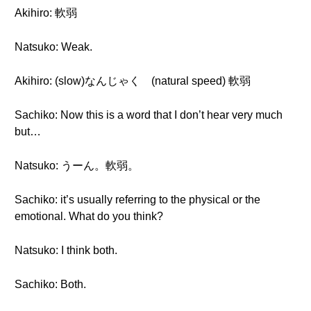
Akihiro: 軟弱
Natsuko: Weak.
Akihiro: (slow)なんじゃく (natural speed) 軟弱
Sachiko: Now this is a word that I don’t hear very much
but…
Natsuko: うーん。軟弱。
Sachiko: it’s usually referring to the physical or the
emotional. What do you think?
Natsuko: I think both.
Sachiko: Both.