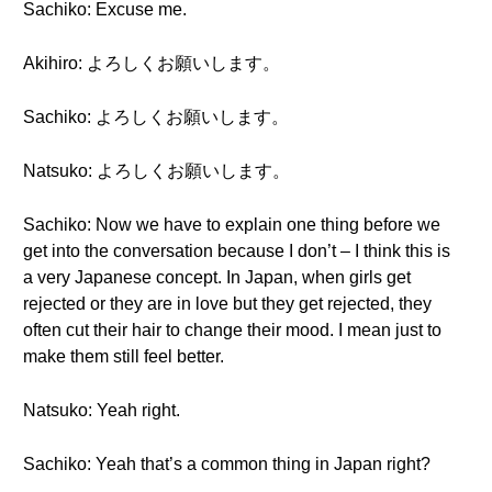
Sachiko: Excuse me.
Akihiro: よろしくお願いします。
Sachiko: よろしくお願いします。
Natsuko: よろしくお願いします。
Sachiko: Now we have to explain one thing before we
get into the conversation because I don’t – I think this is
a very Japanese concept. In Japan, when girls get
rejected or they are in love but they get rejected, they
often cut their hair to change their mood. I mean just to
make them still feel better.
Natsuko: Yeah right.
Sachiko: Yeah that’s a common thing in Japan right?