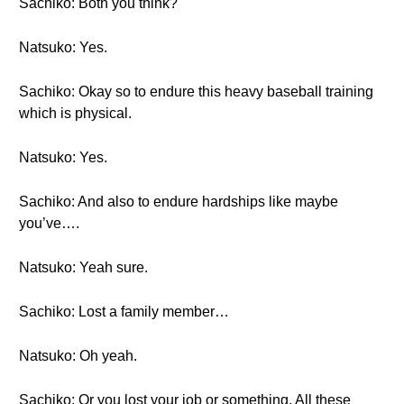
Sachiko: Both you think?
Natsuko: Yes.
Sachiko: Okay so to endure this heavy baseball training
which is physical.
Natsuko: Yes.
Sachiko: And also to endure hardships like maybe
you’ve….
Natsuko: Yeah sure.
Sachiko: Lost a family member…
Natsuko: Oh yeah.
Sachiko: Or you lost your job or something. All these