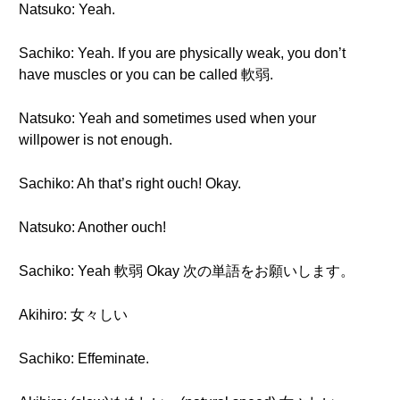
Natsuko: Yeah.
Sachiko: Yeah. If you are physically weak, you don’t
have muscles or you can be called 軟弱.
Natsuko: Yeah and sometimes used when your
willpower is not enough.
Sachiko: Ah that’s right ouch! Okay.
Natsuko: Another ouch!
Sachiko: Yeah 軟弱 Okay 次の単語をお願いします。
Akihiro: 女々しい
Sachiko: Effeminate.