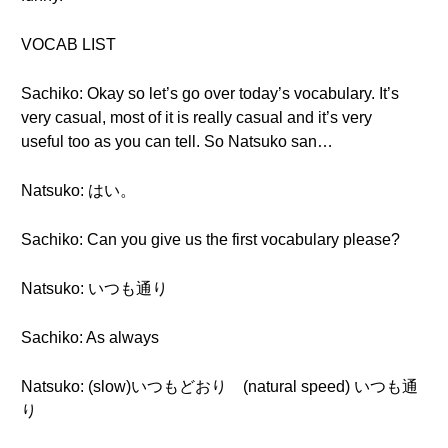
VOCAB LIST
Sachiko: Okay so let’s go over today’s vocabulary. It’s
very casual, most of it is really casual and it’s very
useful too as you can tell. So Natsuko san…
Natsuko: はい。
Sachiko: Can you give us the first vocabulary please?
Natsuko: いつも通り
Sachiko: As always
Natsuko: (slow)いつもどおり (natural speed) いつも通
り