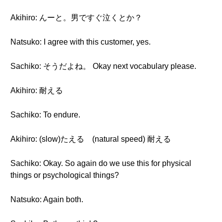
Akihiro: んーと。男ですぐ泣くとか？
Natsuko: I agree with this customer, yes.
Sachiko: そうだよね。 Okay next vocabulary please.
Akihiro: 耐える
Sachiko: To endure.
Akihiro: (slow)たえる (natural speed) 耐える
Sachiko: Okay. So again do we use this for physical
things or psychological things?
Natsuko: Again both.