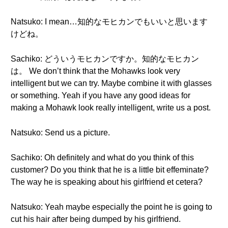
Natsuko: I mean…知的なモヒカンでもいいと思います
けどね。
Sachiko: どういうモヒカンですか。知的なモヒカン
は。 We don’t think that the Mohawks look very
intelligent but we can try. Maybe combine it with glasses
or something. Yeah if you have any good ideas for
making a Mohawk look really intelligent, write us a post.
Natsuko: Send us a picture.
Sachiko: Oh definitely and what do you think of this
customer? Do you think that he is a little bit effeminate?
The way he is speaking about his girlfriend et cetera?
Natsuko: Yeah maybe especially the point he is going to
cut his hair after being dumped by his girlfriend.