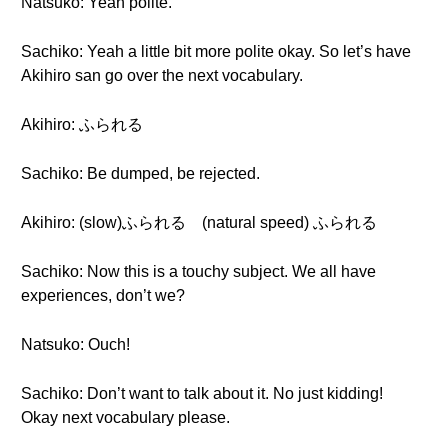
Natsuko: Yeah polite.
Sachiko: Yeah a little bit more polite okay. So let’s have
Akihiro san go over the next vocabulary.
Akihiro: ふられる
Sachiko: Be dumped, be rejected.
Akihiro: (slow)ふられる (natural speed) ふられる
Sachiko: Now this is a touchy subject. We all have
experiences, don’t we?
Natsuko: Ouch!
Sachiko: Don’t want to talk about it. No just kidding!
Okay next vocabulary please.