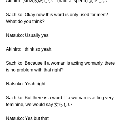
Akihiro: (slow)めめしい (natural speed) 女々しい
Sachiko: Okay now this word is only used for men?
What do you think?
Natsuko: Usually yes.
Akihiro: I think so yeah.
Sachiko: Because if a woman is acting womanly, there
is no problem with that right?
Natsuko: Yeah right.
Sachiko: But there is a word. If a woman is acting very
feminine, we would say 女らしい
Natsuko: Yes but that.