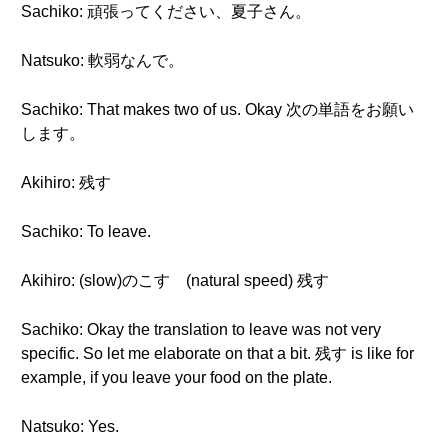
Sachiko: 頑張ってください、夏子さん。
Natsuko: 軟弱なんで。
Sachiko: That makes two of us. Okay 次の単語をお願い
します。
Akihiro: 残す
Sachiko: To leave.
Akihiro: (slow)のこす (natural speed) 残す
Sachiko: Okay the translation to leave was not very
specific. So let me elaborate on that a bit. 残す is like for
example, if you leave your food on the plate.
Natsuko: Yes.