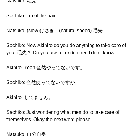
Natsuko: 毛先
Sachiko: Tip of the hair.
Natsuko: (slow)けさき (natural speed) 毛先
Sachiko: Now Akihiro do you do anything to take care of
your 毛先？ Do you use a conditioner, I don’t know.
Akihiro: Yeah 全然やってないです。
Sachiko: 全然使ってないですか。
Akihiro: してません。
Sachiko: Just wondering what men do to take care of
themselves. Okay the next word please.
Natsuko: 自分自身