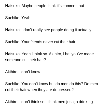
Natsuko: Maybe people think it’s common but…
Sachiko: Yeah.
Natsuko: I don’t really see people doing it actually.
Sachiko: Your friends never cut their hair.
Natsuko: Yeah I think so. Akihiro, I bet you’ve made
someone cut their hair?
Akihiro: I don’t know.
Sachiko: You don’t know but do men do this? Do men
cut their hair when they are depressed?
Akihiro: I don’t think so. I think men just go drinking.