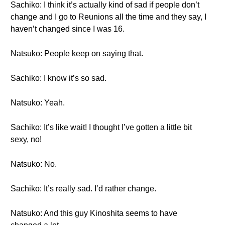
Sachiko: I think it’s actually kind of sad if people don’t
change and I go to Reunions all the time and they say, I
haven’t changed since I was 16.
Natsuko: People keep on saying that.
Sachiko: I know it’s so sad.
Natsuko: Yeah.
Sachiko: It’s like wait! I thought I’ve gotten a little bit
sexy, no!
Natsuko: No.
Sachiko: It’s really sad. I’d rather change.
Natsuko: And this guy Kinoshita seems to have