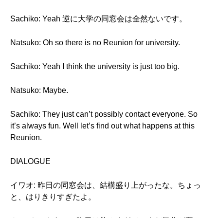
Sachiko: Yeah 逆に大学の同窓会は全然ないです。
Natsuko: Oh so there is no Reunion for university.
Sachiko: Yeah I think the university is just too big.
Natsuko: Maybe.
Sachiko: They just can’t possibly contact everyone. So
it’s always fun. Well let’s find out what happens at this
Reunion.
DIALOGUE
イワオ: 昨日の同窓会は、結構盛り上がったな。ちょっ
と、はりきりすぎたよ。