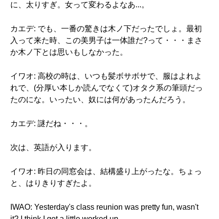
に、太りすぎ。女って変わるよなあ...。
カエデ: でも、一番の驚きは木ノ下だったでしょ。最初
入って来た時、この美男子は一体誰だ?って・・・まさ
か木ノ下とは思いもしなかった。
イワオ: 高校の時は、いつも髪ボサボサで、服はよれよ
れで、(分厚い本しか読んでなくて)オタク系の筆頭だっ
たのにな。いったい、奴には何があったんだろう。
カエデ: 謎だね・・・。
次は、英語が入ります。
イワオ: 昨日の同窓会は、結構盛り上がったな。ちょっ
と、はりきりすぎたよ。
IWAO: Yesterday's class reunion was pretty fun, wasn't
it? I think I got a little worked up.