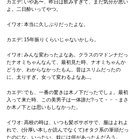
カエデ: いやあ〜、昨日は飲みすぎて、まだ気分が悪い
よ。二日酔いってやつ。
イワオ: 本当に久しぶりだったよな。
カエデ: 15年振りくらいじゃないかしら。
イワオ: みんな変わったよなあ。クラスのマドンナだっ
たナオミちゃんなんて、最初見た時、ナオミちゃんか
どうか、わからなかったもん。昔はスリムだったの
に、太りすぎ。女って変わるよなあ...。
カエデ: でも、一番の驚きは木ノ下だったでしょ。最初
入って来た時、この美男子は一体誰だ?って・・・まさ
か木ノ下とは思いもしなかった。
イワオ: 高校の時は、いつも髪ボサボサで、服はよれよ
れで、(分厚い本しか読んでなくて)オタク系の筆頭だっ
たのにな。いったい、奴には何があったんだろう。