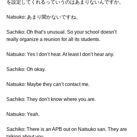
を設定してくれるっていうのはあまりないんですか。
Natsuko: あまり聞かないですね。
Sachiko: Oh that’s unusual. So your school doesn’t
really organize a reunion for all its students.
Natsuko: Yes I don’t hear. At least I don’t hear any.
Sachiko: Oh okay.
Natsuko: Maybe they can’t contact me.
Sachiko: They don’t know where you are.
Natsuko: Yeah.
Sachiko: There is an APB out on Natsuko san. They are
talking about you.