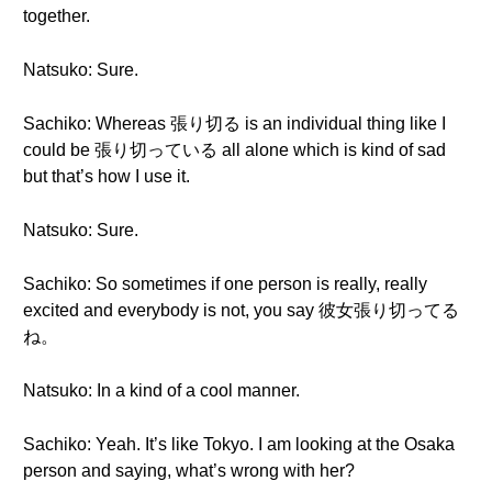
together.
Natsuko: Sure.
Sachiko: Whereas 張り切る is an individual thing like I
could be 張り切っている all alone which is kind of sad
but that’s how I use it.
Natsuko: Sure.
Sachiko: So sometimes if one person is really, really
excited and everybody is not, you say 彼女張り切ってる
ね。
Natsuko: In a kind of a cool manner.
Sachiko: Yeah. It’s like Tokyo. I am looking at the Osaka
person and saying, what’s wrong with her?