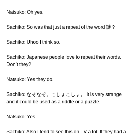
Natsuko: Oh yes.
Sachiko: So was that just a repeat of the word 謎？
Sachiko: Uhoo I think so.
Sachiko: Japanese people love to repeat their words.
Don’t they?
Natsuko: Yes they do.
Sachiko: なぞなぞ。こしょこしょ。 It is very strange
and it could be used as a riddle or a puzzle.
Natsuko: Yes.
Sachiko: Also I tend to see this on TV a lot. If they had a