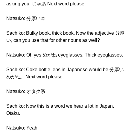
asking you. じゃあ Next word please.
Natsuko: 分厚い本
Sachiko: Bulky book, thick book. Now the adjective 分厚
い, can you use that for other nouns as well?
Natsuko: Oh yes めがね eyeglasses. Thick eyeglasses.
Sachiko: Coke bottle lens in Japanese would be 分厚い
めがね。Next word please.
Natsuko: オタク系
Sachiko: Now this is a word we hear a lot in Japan.
Otaku.
Natsuko: Yeah.