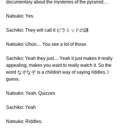
documentary about the mysteries of the pyramid…
Natsuko: Yes.
Sachiko: They will call it ピラミッドの謎
Natsuko: Uhoo… You see a lot of those.
Sachiko: Yeah they just… Yeah it just makes it really
appealing, makes you want to really watch it. So the
word なぞなぞ is a childish way of saying riddles, I
guess.
Natsuko: Yeah. Quizzes
Sachiko: Yeah
Natsuko: Riddles.