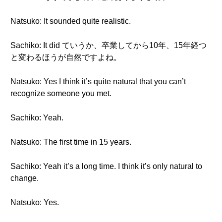
Natsuko: It sounded quite realistic.
Sachiko: It did ていうか、卒業してから10年、15年経つ
と変わるほうが自然ですよね。
Natsuko: Yes I think it’s quite natural that you can’t
recognize someone you met.
Sachiko: Yeah.
Natsuko: The first time in 15 years.
Sachiko: Yeah it’s a long time. I think it’s only natural to
change.
Natsuko: Yes.