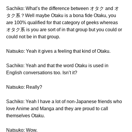
Sachiko: What’s the difference between オタク and オ
タク系？Well maybe Otaku is a bona fide Otaku, you
are 100% qualified for that category of geeks whereas
オタク系 is you are sort of in that group but you could or
could not be in that group.
Natsuko: Yeah it gives a feeling that kind of Otaku.
Sachiko: Yeah and that the word Otaku is used in
English conversations too. Isn’t it?
Natsuko: Really?
Sachiko: Yeah I have a lot of non-Japanese friends who
love Anime and Manga and they are proud to call
themselves Otaku.
Natsuko: Wow.