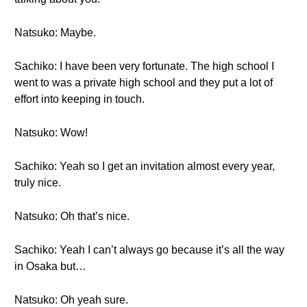
Natsuko: Maybe.
Sachiko: I have been very fortunate. The high school I
went to was a private high school and they put a lot of
effort into keeping in touch.
Natsuko: Wow!
Sachiko: Yeah so I get an invitation almost every year,
truly nice.
Natsuko: Oh that’s nice.
Sachiko: Yeah I can’t always go because it’s all the way
in Osaka but…
Natsuko: Oh yeah sure.