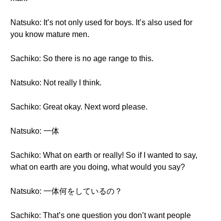
Natsuko: It’s not only used for boys. It’s also used for
you know mature men.
Sachiko: So there is no age range to this.
Natsuko: Not really I think.
Sachiko: Great okay. Next word please.
Natsuko: 一体
Sachiko: What on earth or really! So if I wanted to say,
what on earth are you doing, what would you say?
Natsuko: 一体何をしているの？
Sachiko: That’s one question you don’t want people