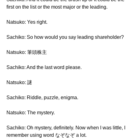
first on the list or the most major or the leading.
Natsuko: Yes right.
Sachiko: So how would you say leading shareholder?
Natsuko: 筆頭株主
Sachiko: And the last word please.
Natsuko: 謎
Sachiko: Riddle, puzzle, enigma.
Natsuko: The mystery.
Sachiko: Oh mystery, definitely. Now when I was little, I
remember using word なぞなぞ a lot.