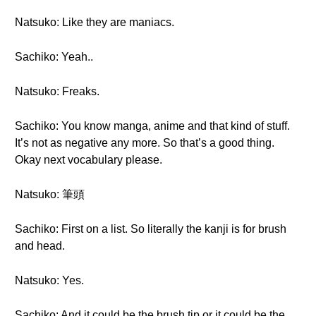
Natsuko: Like they are maniacs.
Sachiko: Yeah..
Natsuko: Freaks.
Sachiko: You know manga, anime and that kind of stuff.
It’s not as negative any more. So that’s a good thing.
Okay next vocabulary please.
Natsuko: 筆頭
Sachiko: First on a list. So literally the kanji is for brush
and head.
Natsuko: Yes.
Sachiko: And it could be the brush tip or it could be the