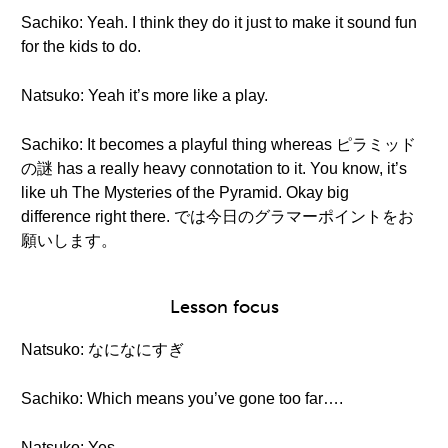
Sachiko: Yeah. I think they do it just to make it sound fun
for the kids to do.
Natsuko: Yeah it’s more like a play.
Sachiko: It becomes a playful thing whereas ピラミッド
の謎 has a really heavy connotation to it. You know, it’s
like uh The Mysteries of the Pyramid. Okay big
difference right there. では今日のグラマーポイントをお
願いします。
Lesson focus
Natsuko: なになにすぎ
Sachiko: Which means you’ve gone too far….
Natsuko: Yes.