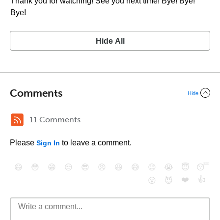
Thank you for watching! See you next time! Bye! Bye!
Bye!
Hide All
Comments
Hide
11 Comments
Please
to leave a comment.
Sign In
😄
😳
😁
😒
😎
😠
😆
😅
😉
😭
😇
😴
❤️
👍
😮
😈