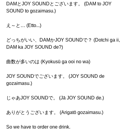
DAMとJOY SOUNDとございます。 (DAM to JOY
SOUND to gozaimasu.)
え～と… (Etto...)
どっちがいい、DAMかJOY SOUNDで？ (Dotchi ga ii,
DAM ka JOY SOUND de?)
曲数が多いのは (Kyokusū ga ooi no wa)
JOY SOUNDでございます。 (JOY SOUND de
gozaimasu.)
じゃあJOY SOUNDで。 (Jā JOY SOUND de.)
ありがとうございます。 (Arigatō gozaimasu.)
So we have to order one drink.