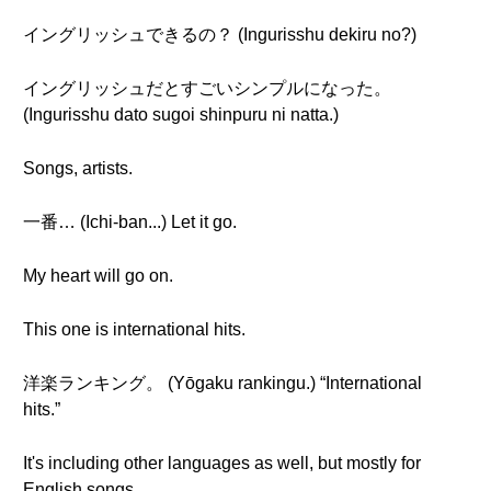
イングリッシュできるの？ (Ingurisshu dekiru no?)
イングリッシュだとすごいシンプルになった。
(Ingurisshu dato sugoi shinpuru ni natta.)
Songs, artists.
一番… (Ichi-ban...) Let it go.
My heart will go on.
This one is international hits.
洋楽ランキング。 (Yōgaku rankingu.) “International
hits.”
It's including other languages as well, but mostly for
English songs.