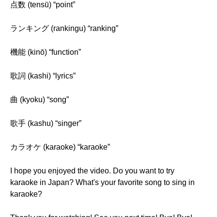
点数 (tensū) “point”
ランキング (rankingu) “ranking”
機能 (kinō) “function”
歌詞 (kashi) “lyrics”
曲 (kyoku) “song”
歌手 (kashu) “singer”
カラオケ (karaoke) “karaoke”
I hope you enjoyed the video. Do you want to try
karaoke in Japan? What's your favorite song to sing in
karaoke?