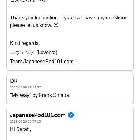
Thank you for posting. If you ever have any questions,
please let us know. 😉
Kind regards,
レヴェンテ (Levente)
Team JapanesePod101.com
DR
2020-01-06 13:14:57
"My Way" by Frank Sinatra
JapanesePod101.com
2018-04-20 05:57:15
Hi Sarah,