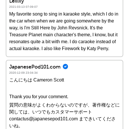
Leillily
2021-03-13 07:09:07
My favorite song to sing in karaoke style, which I do in
the car when when we are going somewhere by the
way, is I'm Still Here by John Revsnick. It's the
Treasure Planet main character's theme, I know, but it
resonates quite a bit with me. I do caraoke instead of
actual karaoke. I also like Firework by Katy Perry.
JapanesePod101.com
2020-12-09 23:04:34
こんにちは Cameron Scott
Thank you for your comment.
質問の意味がよくわからないのですが、著作権などに
関しては、いつでもカスタマーサポート
contactus@japanesepod101.com まできいてくださ
いね。