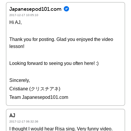
Japanesepod101.com
2017-12-17 10:05:10
Hi AJ,
Thank you for posting. Glad you enjoyed the video
lesson!
Looking forward to seeing you often here! :)
Sincerely,
Cristiane (クリスチアネ)
Team Japanesepod101.com
AJ
2017-12-17 06:32:36
I thought I would hear Risa sing. Very funny video.