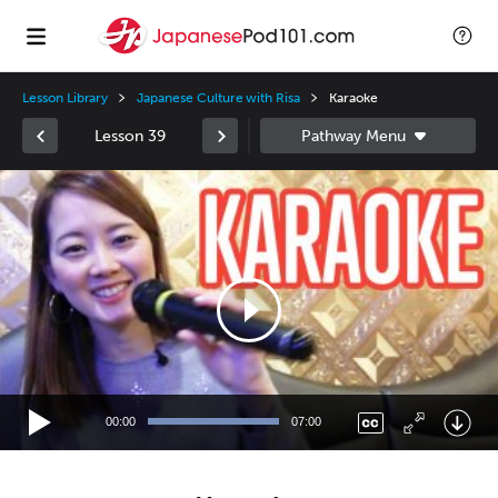
Lesson Library
Japanese Culture with Risa
Karaoke
Lesson 39
Video
Player
00:00
07:00