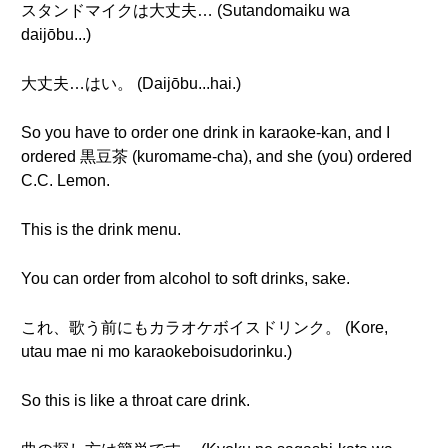
スタンドマイクは大丈夫… (Sutandomaiku wa
daijōbu...)
大丈夫…はい。 (Daijōbu...hai.)
So you have to order one drink in karaoke-kan, and I
ordered 黒豆茶 (kuromame-cha), and she (you) ordered
C.C. Lemon.
This is the drink menu.
You can order from alcohol to soft drinks, sake.
これ、歌う前にもカラオケボイスドリンク。 (Kore,
utau mae ni mo karaokeboisudorinku.)
So this is like a throat care drink.