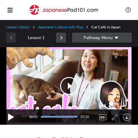
Lesson Library
Japanese Culture with Risa
Cat Café in Japan
Lesson 1
Video
Player
00:00
07:10