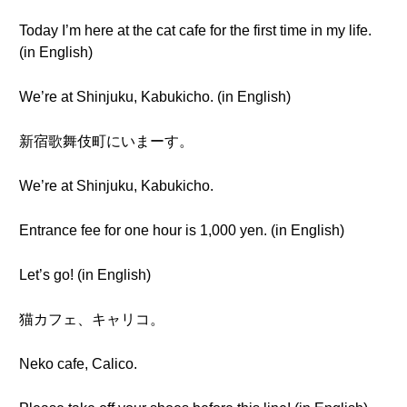
Today I’m here at the cat cafe for the first time in my life.
(in English)
We’re at Shinjuku, Kabukicho. (in English)
新宿歌舞伎町にいまーす。
We’re at Shinjuku, Kabukicho.
Entrance fee for one hour is 1,000 yen. (in English)
Let’s go! (in English)
猫カフェ、キャリコ。
Neko cafe, Calico.