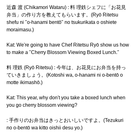
近森 渡 (Chikamori Wataru) : 料 理鉄シェフに「お花見
弁当」の作り方を教えてもらいます。(Ryō Ritetsu
shefu ni "o-hanami bentō" no tsukurikata o oshiete
moraimasu.)
Kat: We're going to have Chef Ritetsu Ryō show us how
to make a "Cherry Blossom Viewing Boxed Lunch."
料 理鉄 (Ryō Ritetsu) : 今年は、お花見にお弁当を持っ
ていきましょう。(Kotoshi wa, o-hanami ni o-bentō o
motte ikimashō.)
Kat: This year, why don't you take a boxed lunch when
you go cherry blossom viewing?
: 手作りのお弁当はきっとおいしいですよ。(Tezukuri
no o-bentō wa kitto oishii desu yo.)