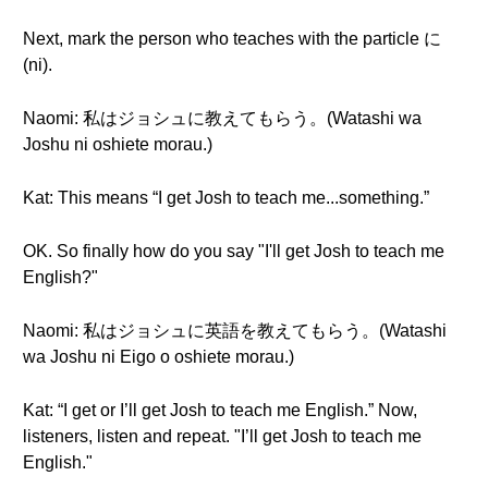
Next, mark the person who teaches with the particle に
(ni).
Naomi: 私はジョシュに教えてもらう。(Watashi wa
Joshu ni oshiete morau.)
Kat: This means “I get Josh to teach me...something.”
OK. So finally how do you say "I'll get Josh to teach me
English?"
Naomi: 私はジョシュに英語を教えてもらう。(Watashi
wa Joshu ni Eigo o oshiete morau.)
Kat: “I get or I’ll get Josh to teach me English.” Now,
listeners, listen and repeat. "I’ll get Josh to teach me
English."