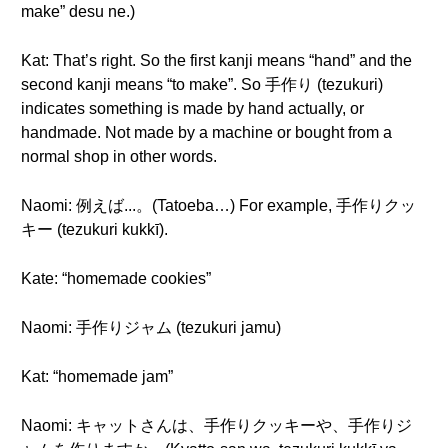
make” desu ne.)
Kat: That’s right. So the first kanji means “hand” and the
second kanji means “to make”. So 手作り (tezukuri)
indicates something is made by hand actually, or
handmade. Not made by a machine or bought from a
normal shop in other words.
Naomi: 例えば...。(Tatoeba…) For example, 手作りクッ
キー (tezukuri kukkī).
Kate: “homemade cookies”
Naomi: 手作りジャム (tezukuri jamu)
Kat: “homemade jam”
Naomi: キャットさんは、手作りクッキーや、手作りジ