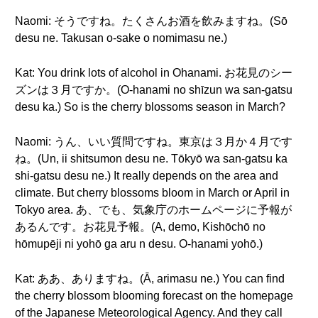
Naomi: そうですね。たくさんお酒を飲みますね。(Sō
desu ne. Takusan o-sake o nomimasu ne.)
Kat: You drink lots of alcohol in Ohanami. お花見のシー
ズンは３月ですか。(O-hanami no shīzun wa san-gatsu
desu ka.) So is the cherry blossoms season in March?
Naomi: うん、いい質問ですね。東京は３月か４月です
ね。(Un, ii shitsumon desu ne. Tōkyō wa san-gatsu ka
shi-gatsu desu ne.) It really depends on the area and
climate. But cherry blossoms bloom in March or April in
Tokyo area. あ、でも、気象庁のホームページに予報が
あるんです。お花見予報。(A, demo, Kishōchō no
hōmupēji ni yohō ga aru n desu. O-hanami yohō.)
Kat: ああ、ありますね。(Ā, arimasu ne.) You can find
the cherry blossom blooming forecast on the homepage
of the Japanese Meteorological Agency. And they call