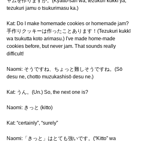
ャムを作りますか。(Kyatto-san wa, tezukuri kukkī ya,
tezukuri jamu o tsukurimasu ka.)
Kat: Do I make homemade cookies or homemade jam?
手作りクッキーは作ったことあります！(Tezukuri kukkī
wa tsukutta koto arimasu.) I've made home-made
cookies before, but never jam. That sounds really
difficult!
Naomi: そうですね、ちょっと難しそうですね。(Sō
desu ne, chotto muzukashisō desu ne.)
Kat: うん。(Un.) So, the next one is?
Naomi: きっと (kitto)
Kat: “certainly”, “surely”
Naomi:「きっと」はとても強いです。(“Kitto” wa