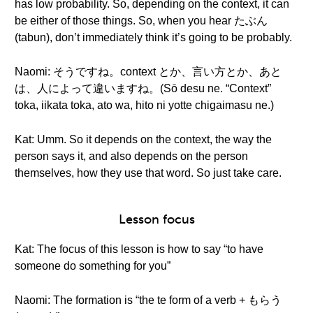
has low probability. So, depending on the context, it can
be either of those things. So, when you hear たぶん
(tabun), don’t immediately think it’s going to be probably.
Naomi: そうですね。context とか、言い方とか、あと
は、人によって違いますね。(Sō desu ne. “Context”
toka, iikata toka, ato wa, hito ni yotte chigaimasu ne.)
Kat: Umm. So it depends on the context, the way the
person says it, and also depends on the person
themselves, how they use that word. So just take care.
Lesson focus
Kat: The focus of this lesson is how to say “to have
someone do something for you”
Naomi: The formation is “the te form of a verb + もらう