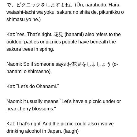
で、ピクニックをしますよね。(Ūn, naruhodo. Haru,
watashi-tachi wa yoku, sakura no shita de, pikunikku o
shimasu yo ne.)
Kat: Yes. That’s right. 花見 (hanami) also refers to the
outdoor parties or picnics people have beneath the
sakura trees in spring.
Naomi: So if someone says お花見をしましょう (o-
hanami o shimashō),
Kat: "Let's do Ohanami."
Naomi: It usually means "Let's have a picnic under or
near cherry blossoms."
Kat: That’s right. And the picnic could also involve
drinking alcohol in Japan. (laugh)