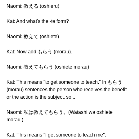
Naomi: 教える (oshieru)
Kat: And what's the -te form?
Naomi: 教えて (oshiete)
Kat: Now add もらう (morau).
Naomi: 教えてもらう (oshiete morau)
Kat: This means "to get someone to teach." In もらう
(morau) sentences the person who receives the benefit
or the action is the subject, so...
Naomi: 私は教えてもらう。(Watashi wa oshiete
morau.)
Kat: This means "I get someone to teach me".