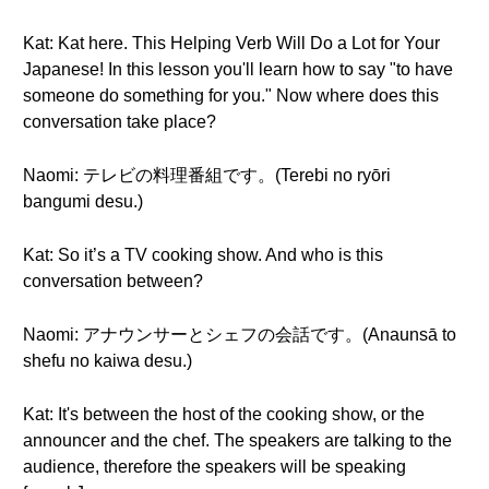
Kat: Kat here. This Helping Verb Will Do a Lot for Your
Japanese! In this lesson you'll learn how to say "to have
someone do something for you." Now where does this
conversation take place?
Naomi: テレビの料理番組です。(Terebi no ryōri
bangumi desu.)
Kat: So it’s a TV cooking show. And who is this
conversation between?
Naomi: アナウンサーとシェフの会話です。(Anaunsā to
shefu no kaiwa desu.)
Kat: It's between the host of the cooking show, or the
announcer and the chef. The speakers are talking to the
audience, therefore the speakers will be speaking