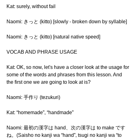
Kat: surely, without fail
Naomi: きっと (kitto) [slowly - broken down by syllable]
Naomi: きっと (kitto) [natural native speed]
VOCAB AND PHRASE USAGE
Kat: OK, so now, let's have a closer look at the usage for
some of the words and phrases from this lesson. And
the first one we are going to look at is?
Naomi: 手作り (tezukuri)
Kat: “homemade”, “handmade”
Naomi: 最初の漢字は hand、次の漢字は to make です
ね。(Saisho no kanji wa “hand”, tsugi no kanji wa “to