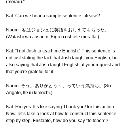
(morau).”
Kat: Can we hear a sample sentence, please?
Naomi: 私はジョシュに英語をおしえてもらった。
(Watashi wa Joshu ni Eigo o oshiete moratta.)
Kat: “I got Josh to teach me English.” This sentence is
not just stating the fact that Josh taught you English, but
also saying that Josh taught English at your request and
that you're grateful for it.
Naomi:そう。ありがとう～、っていう気持ち。(Sō.
Arigatō, tte iu kimochi.)
Kat: Hm yes. It’s like saying Thank you! for this action.
Now, let's take a look at how to construct this sentence
step by step. Firstable, how do you say "to teach"?