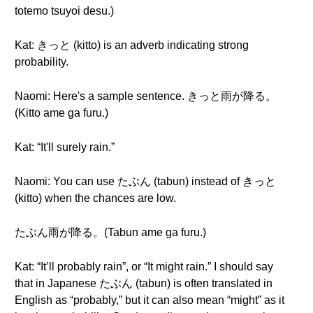
totemo tsuyoi desu.)
Kat: きっと (kitto) is an adverb indicating strong
probability.
Naomi: Here's a sample sentence. きっと雨が降る。
(Kitto ame ga furu.)
Kat: “It'll surely rain.”
Naomi: You can use たぶん (tabun) instead of きっと
(kitto) when the chances are low.
たぶん雨が降る。(Tabun ame ga furu.)
Kat: “It’ll probably rain”, or “It might rain.” I should say
that in Japanese たぶん (tabun) is often translated in
English as “probably,” but it can also mean “might” as it