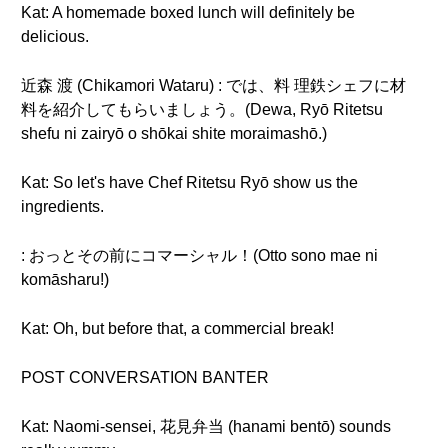
Kat: A homemade boxed lunch will definitely be
delicious.
近森 渡 (Chikamori Wataru) : では、料 理鉄シェフに材
料を紹介してもらいましょう。(Dewa, Ryō Ritetsu
shefu ni zairyō o shōkai shite moraimashō.)
Kat: So let's have Chef Ritetsu Ryō show us the
ingredients.
: おっとその前にコマーシャル！(Otto sono mae ni
komāsharu!)
Kat: Oh, but before that, a commercial break!
POST CONVERSATION BANTER
Kat: Naomi-sensei, 花見弁当 (hanami bentō) sounds