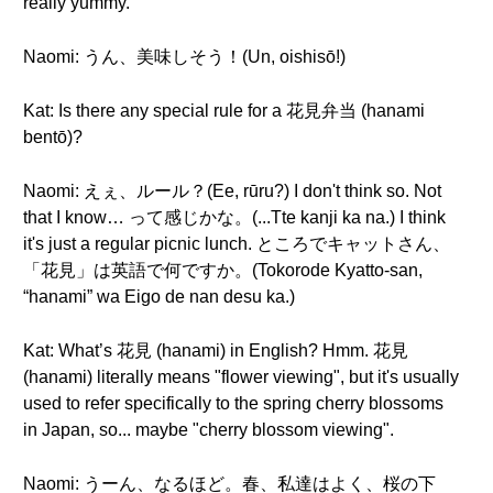
really yummy.
Naomi: うん、美味しそう！(Un, oishisō!)
Kat: Is there any special rule for a 花見弁当 (hanami
bentō)?
Naomi: えぇ、ルール？(Ee, rūru?) I don't think so. Not
that I know… って感じかな。(...Tte kanji ka na.) I think
it's just a regular picnic lunch. ところでキャットさん、
「花見」は英語で何ですか。(Tokorode Kyatto-san,
“hanami” wa Eigo de nan desu ka.)
Kat: What’s 花見 (hanami) in English? Hmm. 花見
(hanami) literally means "flower viewing", but it's usually
used to refer specifically to the spring cherry blossoms
in Japan, so... maybe "cherry blossom viewing".
Naomi: うーん、なるほど。春、私達はよく、桜の下