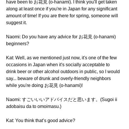
have been to お花見 (o-hanami). I think you'll get taken
along at least once if you're in Japan for any significant
amount of time! If you are there for spring, someone will
suggest it.
Naomi: Do you have any advice for お花見 (o-hanami)
beginners?
Kat: Well, as we mentioned just now, it's one of the few
occasions in Japan when it's socially acceptable to
drink beer or other alcohol outdoors in public, so I would
say... beware of drunk and overly-friendly neighbors
while you're doing お花見 (o-hanami)!
Naomi: すごいいいアドバイスだと思います。(Sugoi ii
adobaisu da to omoimasu.)
Kat: You think that’s good advice?