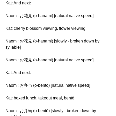
Kat: And next:
Naomi: お花見 (o-hanami) [natural native speed]
Kat: cherry blossom viewing, flower viewing
Naomi: お花見 (o-hanami) [slowly - broken down by
syllable]
Naomi: お花見 (o-hanami) [natural native speed]
Kat: And next:
Naomi: お弁当 (o-bentō) [natural native speed]
Kat: boxed lunch, takeout meal, bentō
Naomi: お弁当 (o-bentō) [slowly - broken down by