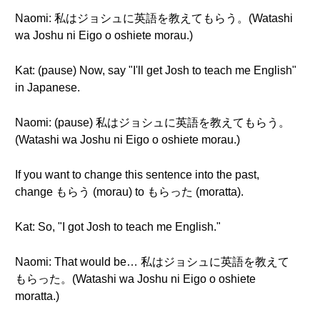
Naomi: 私はジョシュに英語を教えてもらう。(Watashi
wa Joshu ni Eigo o oshiete morau.)
Kat: (pause) Now, say "I'll get Josh to teach me English"
in Japanese.
Naomi: (pause) 私はジョシュに英語を教えてもらう。
(Watashi wa Joshu ni Eigo o oshiete morau.)
If you want to change this sentence into the past,
change もらう (morau) to もらった (moratta).
Kat: So, "I got Josh to teach me English."
Naomi: That would be… 私はジョシュに英語を教えて
もらった。(Watashi wa Joshu ni Eigo o oshiete
moratta.)