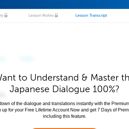
ry
Lesson Notes
Lesson Transcript
ant to Understand & Master t
Japanese Dialogue 100%?
own of the dialogue and translations instantly with the Premium
n up for your Free Lifetime Account Now and get 7 Days of Pre
including this feature.