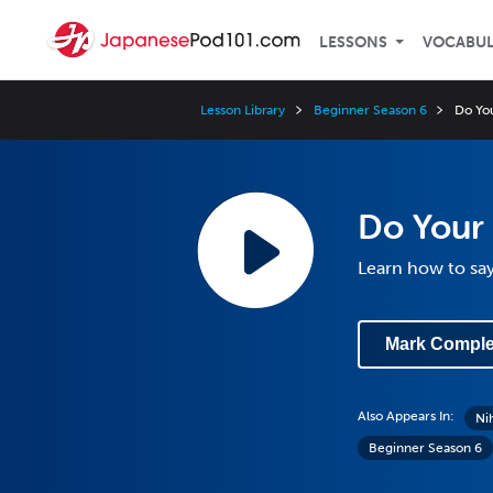
LESSONS
VOCABU
Lesson Library
Beginner Season 6
Do Yo
Do Your 
Learn how to sa
Mark Comple
Also Appears In:
Ni
Beginner Season 6