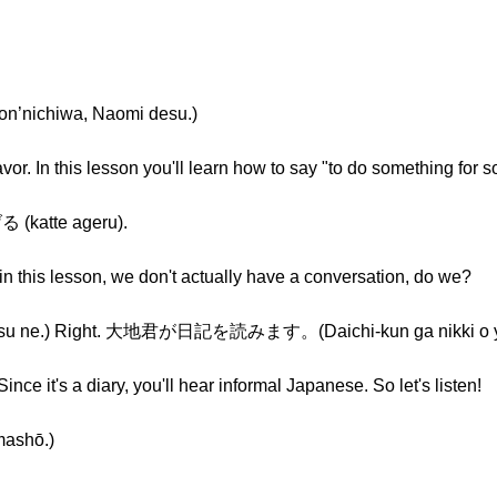
chiwa, Naomi desu.)
or. In this lesson you'll learn how to say "to do something for 
(katte ageru).
 in this lesson, we don't actually have a conversation, do we?
ne.) Right. 大地君が日記を読みます。(Daichi-kun ga nikki o y
Since it's a diary, you'll hear informal Japanese. So let's listen!
shō.)