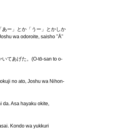
「あー」とか「うー」とかしか
u wa odoroite, saisho "Ā"
(O-tō-san to o-
o, Joshu wa Nihon-
sa hayaku okite,
Kondo wa yukkuri