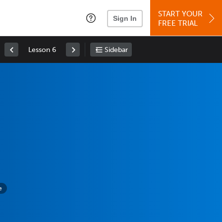
START YOUR
Sign In
FREE TRIAL
Lesson 6
Sidebar
e