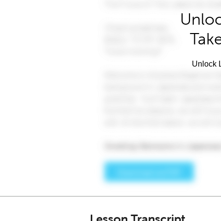
Unloc
Take
Unlock L
Lesson Transcript