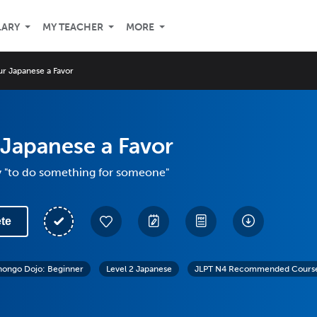
LARY
MY TEACHER
MORE
ur Japanese a Favor
Japanese a Favor
y "to do something for someone"
te
hongo Dojo: Beginner
Level 2 Japanese
JLPT N4 Recommended Cours