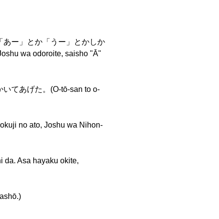
「あー」とか「うー」とかしか
u wa odoroite, saisho "Ā"
(O-tō-san to o-
o, Joshu wa Nihon-
sa hayaku okite,
shō.)