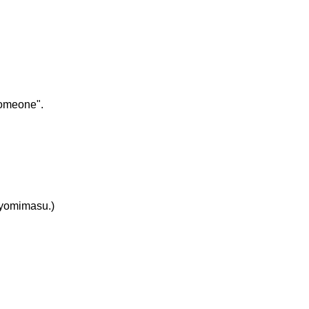
someone".
omimasu.)