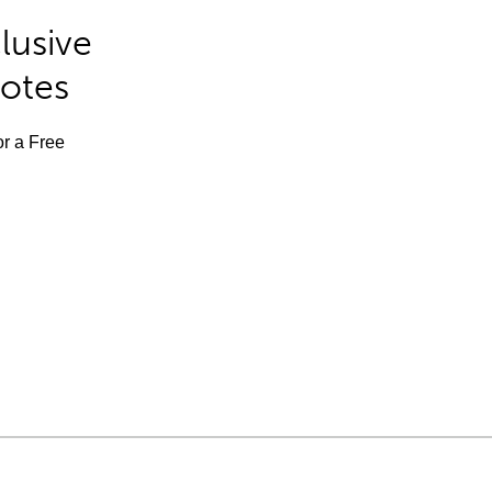
lusive
Notes
or a Free