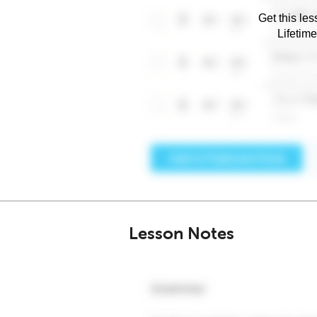
Get this les
Lifetim
Lesson Notes