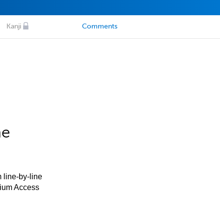
Kanji
Comments
he
 line-by-line
mium Access