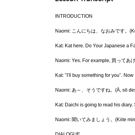
INTRODUCTION
Naomi: こんにちは、なおみです。(Kon’ni
Kat: Kat here. Do Your Japanese a Fav
Naomi: Yes. For example, 買ってあげる 
Kat: "I'll buy something for you". Now
Naomi: あ～、そうですね。(Ā, sō desu 
Kat: Daichi is going to read his diary. 
Naomi: 聞いてみましょう。(Kiite mima
DIALOGUE