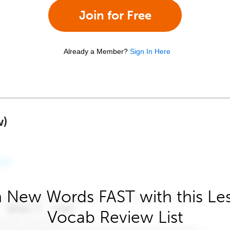
Join for Free
Already a Member?
Sign In Here
w)
 New Words FAST with this Le
Vocab Review List