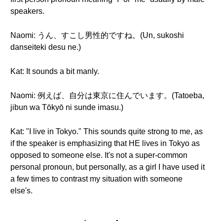
speakers.
Naomi: うん、すこし男性的ですね。(Un, sukoshi
danseiteki desu ne.)
Kat: It sounds a bit manly.
Naomi: 例えば、自分は東京に住んでいます。(Tatoeba,
jibun wa Tōkyō ni sunde imasu.)
Kat: "I live in Tokyo." This sounds quite strong to me, as
if the speaker is emphasizing that HE lives in Tokyo as
opposed to someone else. It's not a super-common
personal pronoun, but personally, as a girl I have used it
a few times to contrast my situation with someone
else's.