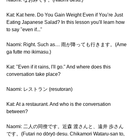
Kat: Kat here. Do You Gain Weight Even if You’re Just
Eating Japanese Salad? In this lesson you'll learn how
to say "even if..."
Naomi: Right. Such as… 雨が降っても行きます。(Ame
ga futte mo ikimasu.)
Kat: "Even if it rains, I'll go." And where does this
conversation take place?
Naomi: レストラン (resutoran)
Kat: At a restaurant. And who is the conversation
between?
Naomi: 二人の同僚です。近森 渡さんと、遠井 歩さん
です。(Futari no dōryō desu. Chikamori Wataru-san to,