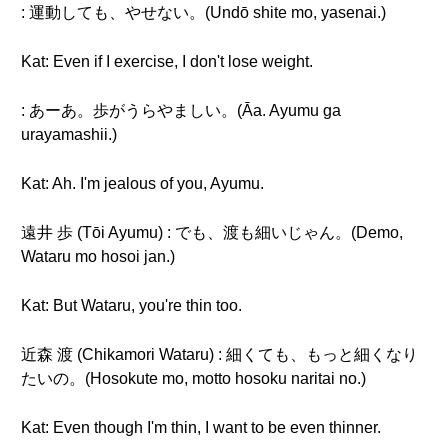
: 運動しても、やせない。(Undō shite mo, yasenai.)
Kat: Even if I exercise, I don't lose weight.
: あーあ。歩がうらやましい。(Āa. Ayumu ga
urayamashii.)
Kat: Ah. I'm jealous of you, Ayumu.
遠井 歩 (Tōi Ayumu) : でも、渡も細いじゃん。(Demo,
Wataru mo hosoi jan.)
Kat: But Wataru, you're thin too.
近森 渡 (Chikamori Wataru) : 細くても、もっと細くなり
たいの。(Hosokute mo, motto hosoku naritai no.)
Kat: Even though I'm thin, I want to be even thinner.