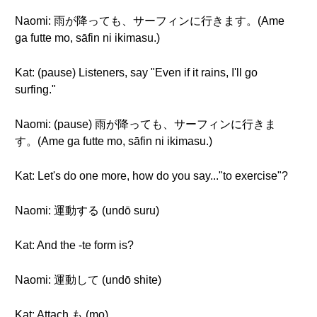
Naomi: 雨が降っても、サーフィンに行きます。(Ame
ga futte mo, sāfin ni ikimasu.)
Kat: (pause) Listeners, say "Even if it rains, I'll go
surfing."
Naomi: (pause) 雨が降っても、サーフィンに行きま
す。(Ame ga futte mo, sāfin ni ikimasu.)
Kat: Let's do one more, how do you say..."to exercise"?
Naomi: 運動する (undō suru)
Kat: And the -te form is?
Naomi: 運動して (undō shite)
Kat: Attach も (mo).