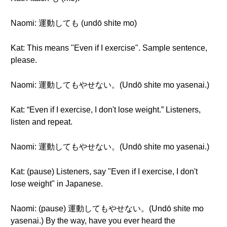
Naomi: 運動しても (undō shite mo)
Kat: This means "Even if I exercise". Sample sentence,
please.
Naomi: 運動してもやせない。(Undō shite mo yasenai.)
Kat: “Even if I exercise, I don't lose weight.” Listeners,
listen and repeat.
Naomi: 運動してもやせない。(Undō shite mo yasenai.)
Kat: (pause) Listeners, say "Even if I exercise, I don't
lose weight" in Japanese.
Naomi: (pause) 運動してもやせない。(Undō shite mo
yasenai.) By the way, have you ever heard the