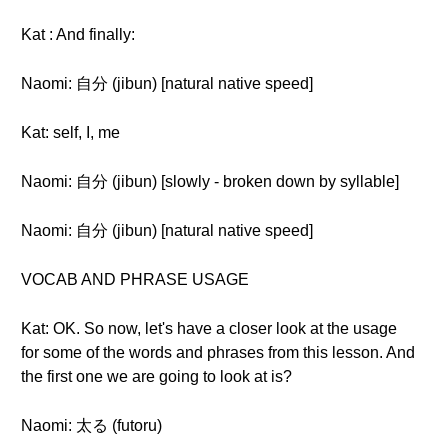
Kat : And finally:
Naomi: 自分 (jibun) [natural native speed]
Kat: self, I, me
Naomi: 自分 (jibun) [slowly - broken down by syllable]
Naomi: 自分 (jibun) [natural native speed]
VOCAB AND PHRASE USAGE
Kat: OK. So now, let's have a closer look at the usage
for some of the words and phrases from this lesson. And
the first one we are going to look at is?
Naomi: 太る (futoru)