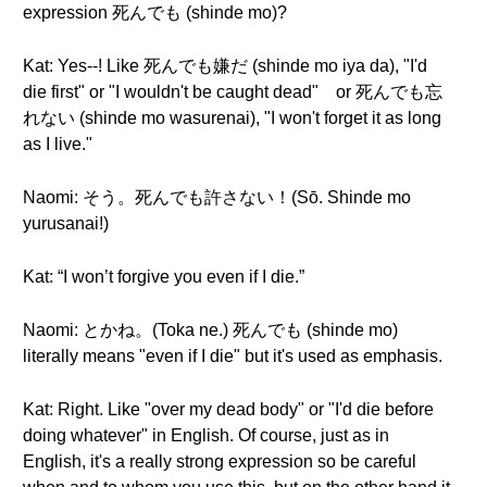
expression 死んでも (shinde mo)?
Kat: Yes--! Like 死んでも嫌だ (shinde mo iya da), "I'd
die first" or "I wouldn't be caught dead" or 死んでも忘
れない (shinde mo wasurenai), "I won't forget it as long
as I live."
Naomi: そう。死んでも許さない！(Sō. Shinde mo
yurusanai!)
Kat: “I won’t forgive you even if I die.”
Naomi: とかね。(Toka ne.) 死んでも (shinde mo)
literally means "even if I die" but it's used as emphasis.
Kat: Right. Like "over my dead body" or "I'd die before
doing whatever" in English. Of course, just as in
English, it's a really strong expression so be careful