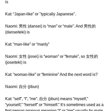
is
Kat: “Japan-like” or "typically Japanese".
Naomi: 男性 (dansei) is “man” or “male”. And 男性的
(danseiteki) is
Kat: “man-like” or “manly”
Naomi: 女性 (josei) is “woman” or “female”, so 女性的
(joseiteki) is
Kat: “woman-like” or “feminine” And the next word is?
Naomi: 自分 (jibun)
Kat: “self”, “I”, “me”. 自分 (jibun) means “myself,”
“yourself,” “herself” or “himself.” It’s sometimes used as a
first person pronoun meaning “I” or “me” usually by male