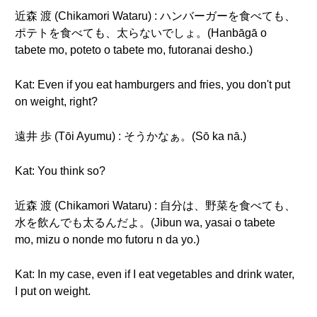
近森 渡 (Chikamori Wataru) : ハンバーガーを食べても、
ポテトを食べても、太らないでしょ。(Hanbāgā o
tabete mo, poteto o tabete mo, futoranai desho.)
Kat: Even if you eat hamburgers and fries, you don't put
on weight, right?
遠井 歩 (Tōi Ayumu) : そうかなぁ。(Sō ka nā.)
Kat: You think so?
近森 渡 (Chikamori Wataru) : 自分は、野菜を食べても、
水を飲んでも太るんだよ。(Jibun wa, yasai o tabete
mo, mizu o nonde mo futoru n da yo.)
Kat: In my case, even if I eat vegetables and drink water,
I put on weight.