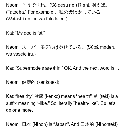
Naomi: そうですね。(Sō desu ne.) Right. 例えば。
(Tatoeba.) For example… 私の犬は太っている。
(Watashi no inu wa futotte iru.)
Kat: “My dog is fat.”
Naomi: スーパーモデルはやせている。(Sūpā moderu
wa yasete iru.)
Kat: “Supermodels are thin.” OK. And the next word is ...
Naomi: 健康的 (kenkōteki)
Kat: “healthy” 健康 (kenkō) means “health”, 的 (teki) is a
suffix meaning “-like.” So literally "health-like". So let's
do one more.
Naomi: 日本 (Nihon) is “Japan”. And 日本的 (Nihonteki)