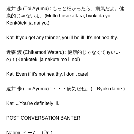
遠井 歩 (Tōi Ayumu) : もっと細かったら、病気だよ。健
康的じゃないよ。(Motto hosokattara, byōki da yo.
Kenkōteki ja nai yo.)
Kat: If you get any thinner, you'll be ill. It's not healthy.
近森 渡 (Chikamori Wataru) : 健康的じゃなくてもいい
の！(Kenkōteki ja nakute mo ii no!)
Kat: Even if it's not healthy, I don't care!
遠井 歩 (Tōi Ayumu) : ・・・病気だね。(... Byōki da ne.)
Kat: ...You're definitely ill.
POST CONVERSATION BANTER
Naomi: うーん。(Ūn.)