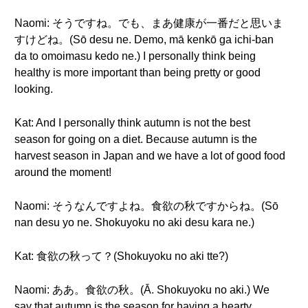
Naomi: そうですね。でも、まあ健康が一番だと思いま
すけどね。(Sō desu ne. Demo, mā kenkō ga ichi-ban
da to omoimasu kedo ne.) I personally think being
healthy is more important than being pretty or good
looking.
Kat: And I personally think autumn is not the best
season for going on a diet. Because autumn is the
harvest season in Japan and we have a lot of good food
around the moment!
Naomi: そうなんですよね。食欲の秋ですからね。(Sō
nan desu yo ne. Shokuyoku no aki desu kara ne.)
Kat: 食欲の秋って？(Shokuyoku no aki tte?)
Naomi: ああ。食欲の秋。(Ā. Shokuyoku no aki.) We
say that autumn is the season for having a hearty