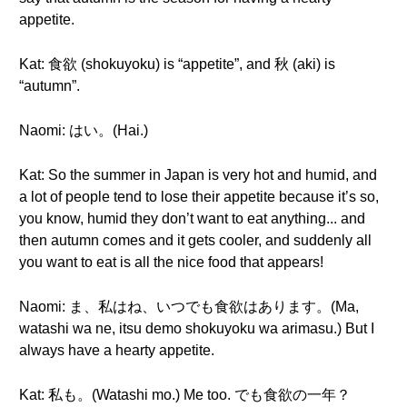
appetite.
Kat: 食欲 (shokuyoku) is “appetite”, and 秋 (aki) is
“autumn”.
Naomi: はい。(Hai.)
Kat: So the summer in Japan is very hot and humid, and
a lot of people tend to lose their appetite because it’s so,
you know, humid they don’t want to eat anything... and
then autumn comes and it gets cooler, and suddenly all
you want to eat is all the nice food that appears!
Naomi: ま、私はね、いつでも食欲はあります。(Ma,
watashi wa ne, itsu demo shokuyoku wa arimasu.) But I
always have a hearty appetite.
Kat: 私も。(Watashi mo.) Me too. でも食欲の一年？