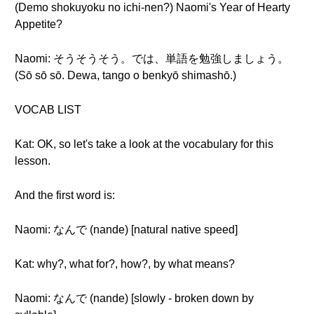
(Demo shokuyoku no ichi-nen?) Naomi's Year of Hearty
Appetite?
Naomi: そうそうそう。では、単語を勉強しましょう。
(Sō sō sō. Dewa, tango o benkyō shimashō.)
VOCAB LIST
Kat: OK, so let's take a look at the vocabulary for this
lesson.
And the first word is:
Naomi: なんで (nande) [natural native speed]
Kat: why?, what for?, how?, by what means?
Naomi: なんで (nande) [slowly - broken down by