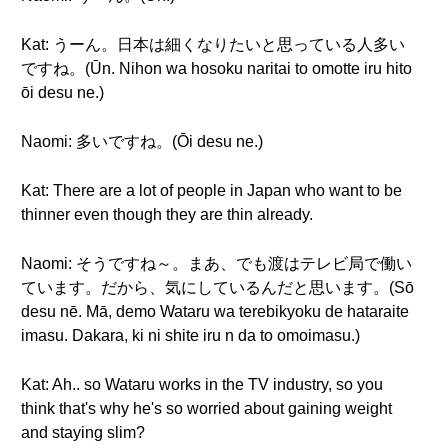
Kat: うーん。日本は細くなりたいと思っている人多い
ですね。(Ūn. Nihon wa hosoku naritai to omotte iru hito
ōi desu ne.)
Naomi: 多いですね。(Ōi desu ne.)
Kat: There are a lot of people in Japan who want to be
thinner even though they are thin already.
Naomi: そうですね～。まあ、でも渡はテレビ局で働い
ています。だから、気にしているんだと思います。(Sō
desu nē. Mā, demo Wataru wa terebikyoku de hataraite
imasu. Dakara, ki ni shite iru n da to omoimasu.)
Kat: Ah.. so Wataru works in the TV industry, so you
think that's why he's so worried about gaining weight
and staying slim?