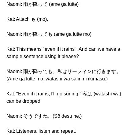
Naomi: 雨が降って (ame ga futte)
Kat: Attach も (mo).
Naomi: 雨が降っても (ame ga futte mo)
Kat: This means "even if it rains". And can we have a
sample sentence using it please?
Naomi: 雨が降っても、私はサーフィンに行きます。
(Ame ga futte mo, watashi wa sāfin ni ikimasu.)
Kat: "Even if it rains, I'll go surfing." 私は (watashi wa)
can be dropped.
Naomi: そうですね。(Sō desu ne.)
Kat: Listeners, listen and repeat.