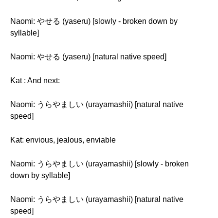
Naomi: やせる (yaseru) [slowly - broken down by
syllable]
Naomi: やせる (yaseru) [natural native speed]
Kat : And next:
Naomi: うらやましい (urayamashii) [natural native
speed]
Kat: envious, jealous, enviable
Naomi: うらやましい (urayamashii) [slowly - broken
down by syllable]
Naomi: うらやましい (urayamashii) [natural native
speed]