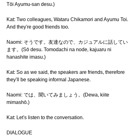
Tōi Ayumu-san desu.)
Kat: Two colleagues, Wataru Chikamori and Ayumu Toi.
And they're good friends too.
Naomi: そうです。友達なので、カジュアルに話してい
ます。(Sō desu. Tomodachi na node, kajuaru ni
hanashite imasu.)
Kat: So as we said, the speakers are friends, therefore
they'll be speaking informal Japanese.
Naomi: では、聞いてみましょう。(Dewa, kiite
mimashō.)
Kat: Let's listen to the conversation.
DIALOGUE