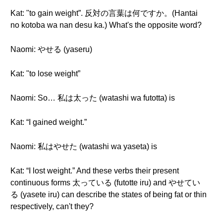
Kat: "to gain weight”. 反対の言葉は何ですか。(Hantai
no kotoba wa nan desu ka.) What's the opposite word?
Naomi: やせる (yaseru)
Kat: "to lose weight”
Naomi: So… 私は太った (watashi wa futotta) is
Kat: “I gained weight.”
Naomi: 私はやせた (watashi wa yaseta) is
Kat: “I lost weight.” And these verbs their present
continuous forms 太っている (futotte iru) and やせてい
る (yasete iru) can describe the states of being fat or thin
respectively, can't they?