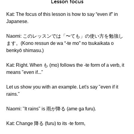
Lesson focus
Kat: The focus of this lesson is how to say “even if” in
Japanese.
Naomi: このレッスンでは「〜ても」の使い方を勉強し
ます。(Kono ressun de wa “-te mo” no tsukaikata o
benkyō shimasu.)
Kat: Right. When も (mo) follows the -te form of a verb, it
means "even if..."
Let us show you with an example. Let's say "even if it
rains."
Naomi: "It rains" is 雨が降る (ame ga furu).
Kat: Change 降る (furu) to its -te form,