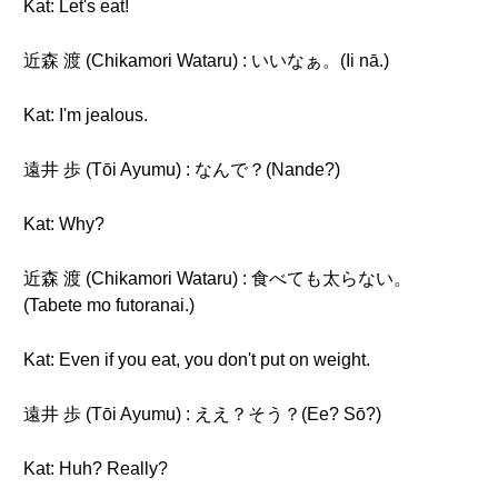
Kat: Let's eat!
近森 渡 (Chikamori Wataru) : いいなぁ。(Ii nā.)
Kat: I'm jealous.
遠井 歩 (Tōi Ayumu) : なんで？(Nande?)
Kat: Why?
近森 渡 (Chikamori Wataru) : 食べても太らない。
(Tabete mo futoranai.)
Kat: Even if you eat, you don't put on weight.
遠井 歩 (Tōi Ayumu) : ええ？そう？(Ee? Sō?)
Kat: Huh? Really?