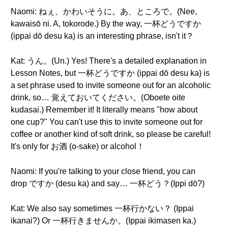
Naomi: ねぇ、かわいそうに。あ、ところで。(Nee,
kawaisō ni. A, tokorode.) By the way, 一杯どうですか
(ippai dō desu ka) is an interesting phrase, isn't it？
Kat: うん。(Un.) Yes! There's a detailed explanation in
Lesson Notes, but 一杯どうですか (ippai dō desu ka) is
a set phrase used to invite someone out for an alcoholic
drink, so… 覚えておいてください。(Oboete oite
kudasai.) Remember it! It literally means "how about
one cup?" You can't use this to invite someone out for
coffee or another kind of soft drink, so please be careful!
It's only for お酒 (o-sake) or alcohol！
Naomi: If you're talking to your close friend, you can
drop ですか (desu ka) and say… 一杯どう？(Ippi dō?)
Kat: We also say sometimes 一杯行かない？ (Ippai
ikanai?) Or 一杯行きませんか。(Ippai ikimasen ka.)