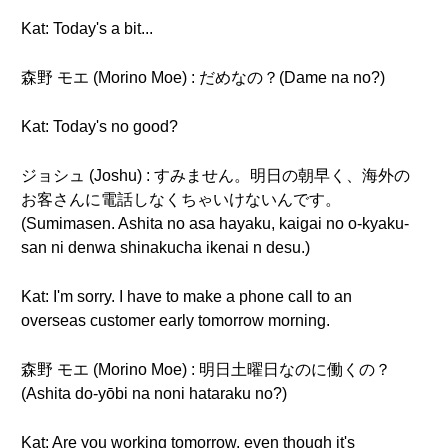
Kat: Today's a bit...
森野 モエ (Morino Moe) : だめなの？(Dame na no?)
Kat: Today's no good?
ジョシュ (Joshu) : すみません。明日の朝早く、海外の
お客さんに電話しなくちゃいけないんです。
(Sumimasen. Ashita no asa hayaku, kaigai no o-kyaku-
san ni denwa shinakucha ikenai n desu.)
Kat: I'm sorry. I have to make a phone call to an
overseas customer early tomorrow morning.
森野 モエ (Morino Moe) : 明日土曜日なのに働くの？
(Ashita do-yōbi na noni hataraku no?)
Kat: Are you working tomorrow, even though it's