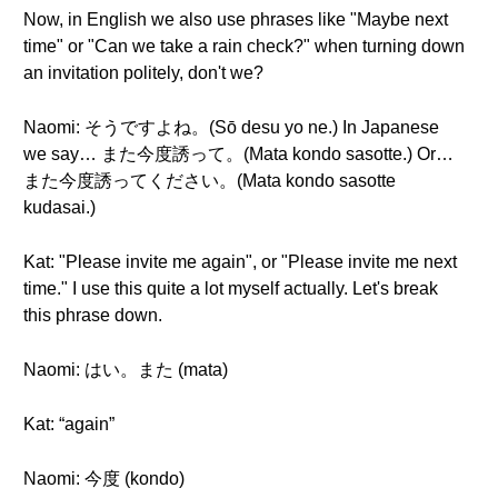
Now, in English we also use phrases like "Maybe next
time" or "Can we take a rain check?" when turning down
an invitation politely, don't we?
Naomi: そうですよね。(Sō desu yo ne.) In Japanese
we say… また今度誘って。(Mata kondo sasotte.) Or…
また今度誘ってください。(Mata kondo sasotte
kudasai.)
Kat: "Please invite me again", or "Please invite me next
time." I use this quite a lot myself actually. Let's break
this phrase down.
Naomi: はい。また (mata)
Kat: “again”
Naomi: 今度 (kondo)