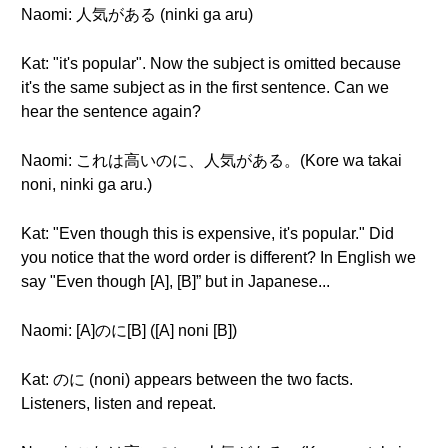
Naomi: 人気がある (ninki ga aru)
Kat: "it's popular". Now the subject is omitted because
it's the same subject as in the first sentence. Can we
hear the sentence again?
Naomi: これは高いのに、人気がある。(Kore wa takai
noni, ninki ga aru.)
Kat: "Even though this is expensive, it's popular." Did
you notice that the word order is different? In English we
say "Even though [A], [B]” but in Japanese...
Naomi: [A]のに[B] ([A] noni [B])
Kat: のに (noni) appears between the two facts.
Listeners, listen and repeat.