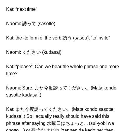
Kat: “next time”
Naomi: 誘って (sasotte)
Kat: the -te form of the verb 誘う (sasou), “to invite”
Naomi: ください (kudasai)
Kat: “please”. Can we hear the whole phrase one more
time?
Naomi: Sure. また今度誘ってください。(Mata kondo
sasotte kudasai.)
Kat: また今度誘ってください。(Mata kondo sasotte
kudasai.) So I actually really should have said this
phrase after saying 水曜日はちょっと... (sui-yōbi wa
chotto…) or 残念だけどね (zannen da kedo ne) then.