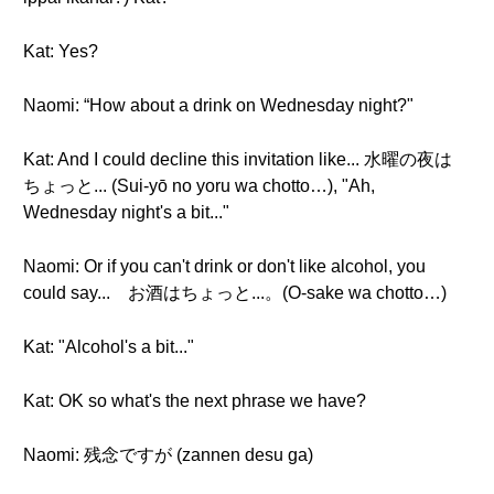
Kat: Yes?
Naomi: “How about a drink on Wednesday night?"
Kat: And I could decline this invitation like... 水曜の夜は
ちょっと... (Sui-yō no yoru wa chotto…), "Ah,
Wednesday night's a bit..."
Naomi: Or if you can't drink or don't like alcohol, you
could say... お酒はちょっと...。(O-sake wa chotto…)
Kat: "Alcohol's a bit..."
Kat: OK so what's the next phrase we have?
Naomi: 残念ですが (zannen desu ga)