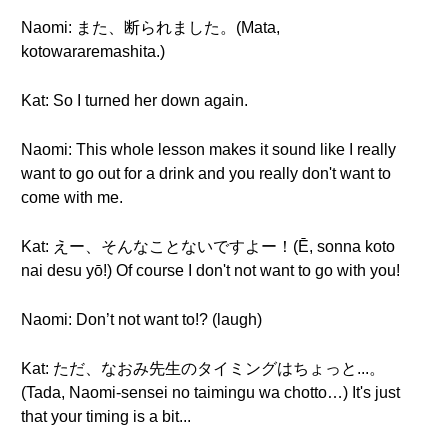
Naomi: また、断られました。(Mata,
kotowararemashita.)
Kat: So I turned her down again.
Naomi: This whole lesson makes it sound like I really
want to go out for a drink and you really don't want to
come with me.
Kat: えー、そんなことないですよー！(Ē, sonna koto
nai desu yō!) Of course I don't not want to go with you!
Naomi: Don’t not want to!? (laugh)
Kat: ただ、なおみ先生のタイミングはちょっと...。
(Tada, Naomi-sensei no taimingu wa chotto…) It's just
that your timing is a bit...