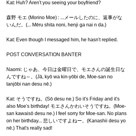
Kat: Huh? Aren't you seeing your boyfriend?
森野 モエ (Morino Moe) : ...メールしたのに、返事がな
いんだ。(... Mēru shita noni, henji ga nai n da.)
Kat: Even though I messaged him, he hasn't replied.
POST CONVERSATION BANTER
Naomi: じゃあ、今日は金曜日で、モエさんの誕生日な
んですね～。(Jā, kyō wa kin-yōbi de, Moe-san no
tanjōbi nan desu nē.)
Kat: そうですね。(Sō desu ne.) So it's Friday and it's
also Moe's birthday! モエさんかわいそうですね。(Moe-
san kawaisō desu ne.) I feel sorry for Moe-san. No plans
on her birthday... 悲しいですよねー。(Kanashii desu yo
nē.) That's really sad!