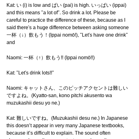
Kat: い (i) is low and ぱい (pai) is high. いっぱい (ippai)
and this means "a lot of". So drink a lot. Please be
careful to practice the difference of these, because as I
said there's a huge difference between asking someone
一杯（↓）飲もう！(Ippai nomō!), "Let's have one drink"
and
Naomi: 一杯（↑）飲もう!! (Ippai nomō!!)
Kat: "Let's drink lots!!"
Naomi: キャットさん、このピッチアクセントは難しい
ですよね。(Kyatto-san, kono pitchi akusento wa
muzukashii desu yo ne.)
Kat: 難しいですね。(Muzukashii desu ne.) In Japanese
this doesn’t appear in very many Japanese textbooks,
because it’s difficult to explain. The sound often