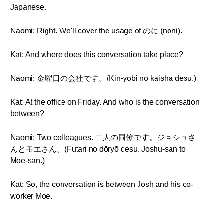
Japanese.
Naomi: Right. We'll cover the usage of のに (noni).
Kat: And where does this conversation take place?
Naomi: 金曜日の会社です。(Kin-yōbi no kaisha desu.)
Kat: At the office on Friday. And who is the conversation
between?
Naomi: Two colleagues. 二人の同僚です。ジョシュさ
んとモエさん。(Futari no dōryō desu. Joshu-san to
Moe-san.)
Kat: So, the conversation is between Josh and his co-
worker Moe.