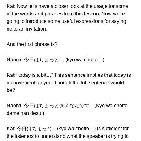
Kat: Now let's have a closer look at the usage for some
of the words and phrases from this lesson. Now we're
going to introduce some useful expressions for saying
no to an invitation.
And the first phrase is?
Naomi: 今日はちょっと… (kyō wa chotto…)
Kat: “today is a bit…” This sentence implies that today is
inconvenient for you. Though the full sentence would
be?
Naomi: 今日はちょっとダメなんです。(Kyō wa chotto
dame nan desu.)
Kat: 今日はちょっと... (kyō wa chotto…) is sufficient for
the listeners to understand what the speaker is trying to