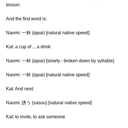
lesson.
And the first word is:
Naomi: 一杯 (ippai) [natural native speed]
Kat: a cup of .., a drink
Naomi: 一杯 (ippai) [slowly - broken down by syllable]
Naomi: 一杯 (ippai) [natural native speed]
Kat: And next:
Naomi: 誘う (sasou) [natural native speed]
Kat: to invite, to ask someone