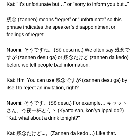
Kat: "it’s unfortunate but…" or "sorry to inform you but..."
残念 (zannen) means “regret” or “unfortunate” so this
phrase indicates the speaker’s disappointment or
feelings of regret.
Naomi: そうですね。(Sō desu ne.) We often say 残念で
すが (zannen desu ga) or 残念だけど (zannen da kedo)
before we tell people bad information.
Kat: Hm. You can use 残念ですが (zannen desu ga) by
itself to reject an invitation, right?
Naomi: そうです。(Sō desu.) For example… キャット
さん、今夜一杯どう？ (Kyatto-san, kon’ya ippai dō?)
"Kat, what about a drink tonight?"
Kat: 残念だけど...。(Zannen da kedo…) Like that.