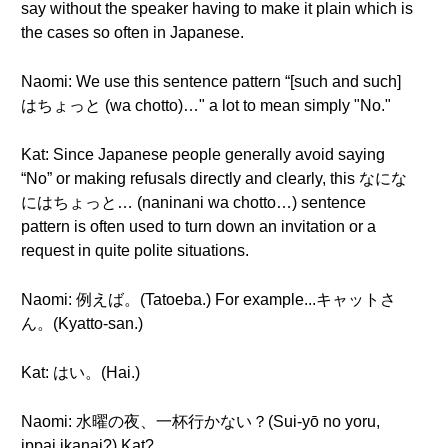
say without the speaker having to make it plain which is
the cases so often in Japanese.
Naomi: We use this sentence pattern “[such and such]
はちょっと (wa chotto)…" a lot to mean simply "No."
Kat: Since Japanese people generally avoid saying
“No” or making refusals directly and clearly, this なにな
にはちょっと… (naninani wa chotto…) sentence
pattern is often used to turn down an invitation or a
request in quite polite situations.
Naomi: 例えば。(Tatoeba.) For example...キャットさ
ん。(Kyatto-san.)
Kat: はい。(Hai.)
Naomi: 水曜の夜、一杯行かない？(Sui-yō no yoru,
ippai ikanai?) Kat?