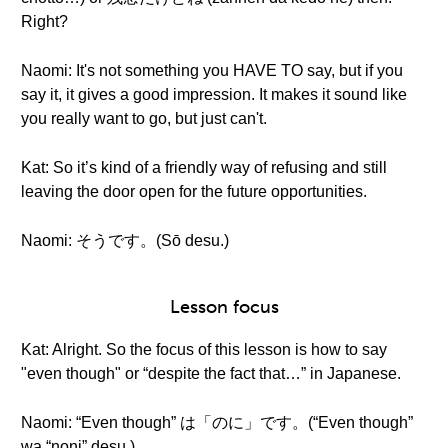
Right?
Naomi: It's not something you HAVE TO say, but if you
say it, it gives a good impression. It makes it sound like
you really want to go, but just can't.
Kat: So it’s kind of a friendly way of refusing and still
leaving the door open for the future opportunities.
Naomi: そうです。(Sō desu.)
Lesson focus
Kat: Alright. So the focus of this lesson is how to say
"even though" or “despite the fact that…” in Japanese.
Naomi: “Even though” は「のに」です。(“Even though”
wa “noni” desu.)