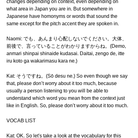
changes depending on context, even depending on
what area in Japan you are in. But somewhere in
Japanese have homonyms or words that sound the
same except for the pitch accent they are spoken in.
Naomi: でも、あんまり心配しないでください。大体、
前後で、言っていることがわかりますからね。(Demo,
anmari shinpai shinaide kudasai. Daitai, zengo de, itte
iru koto ga wakarimasu kara ne.)
Kat: そうですね。(Sō desu ne.) So even though we say
that, please don’t worry about it too much, because
usually a person listening to you will be able to
understand which word you mean from the context just
like in English. So, please don’t worry about it too much.
VOCAB LIST
Kat: OK. So let's take a look at the vocabulary for this