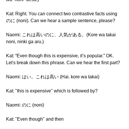
Kat: Right. You can connect two contrastive facts using
のに (noni). Can we hear a sample sentence, please?
Naomi: これは高いのに、人気がある。(Kore wa takai
noni, ninki ga aru.)
Kat: “Even though this is expensive, it’s popular.” OK.
Let's break down this phrase. Can we hear the first part?
Naomi: はい。これは高い (Hai. kore wa takai)
Kat: "this is expensive" which is followed by?
Naomi: のに (noni)
Kat: "Even though" and then