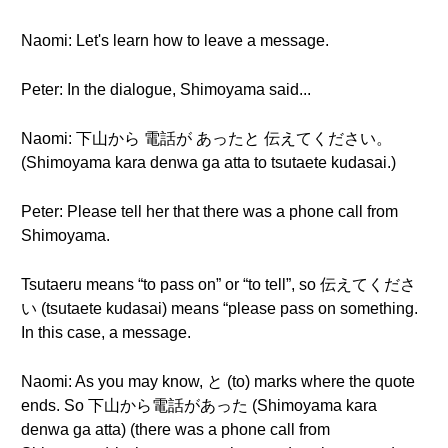
Naomi: Let's learn how to leave a message.
Peter: In the dialogue, Shimoyama said...
Naomi: 下山から 電話が あったと 伝えてください。
(Shimoyama kara denwa ga atta to tsutaete kudasai.)
Peter: Please tell her that there was a phone call from
Shimoyama.
Tsutaeru means “to pass on” or “to tell”, so 伝えてくださ
い (tsutaete kudasai) means “please pass on something.
In this case, a message.
Naomi: As you may know, と (to) marks where the quote
ends. So 下山から電話があった (Shimoyama kara
denwa ga atta) (there was a phone call from