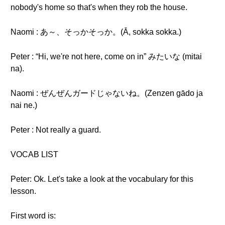
nobody's home so that's when they rob the house.
Naomi : あ～、そっかそっか。(Ā, sokka sokka.)
Peter : “Hi, we're not here, come on in” みたいな (mitai
na).
Naomi : ぜんぜんガードじゃないね。(Zenzen gādo ja
nai ne.)
Peter : Not really a guard.
VOCAB LIST
Peter: Ok. Let's take a look at the vocabulary for this
lesson.
First word is: