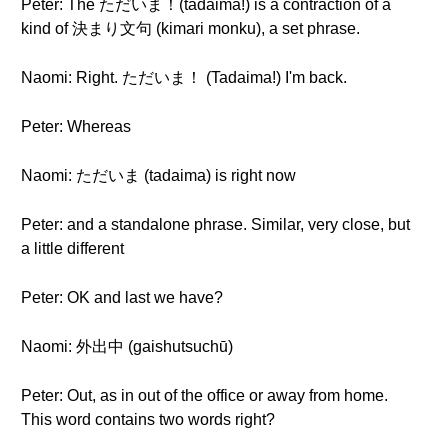
Peter: The ただいま！(tadaima!) is a contraction of a
kind of 決まり文句 (kimari monku), a set phrase.
Naomi: Right. ただいま！ (Tadaima!) I'm back.
Peter: Whereas
Naomi: ただいま (tadaima) is right now
Peter: and a standalone phrase. Similar, very close, but
a little different
Peter: OK and last we have?
Naomi: 外出中 (gaishutsuchū)
Peter: Out, as in out of the office or away from home.
This word contains two words right?