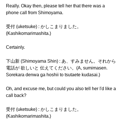
Really. Okay then, please tell her that there was a
phone call from Shimoyama.
受付 (uketsuke) : かしこまりました。
(Kashikomarimashita.)
Certainly.
下山新 (Shimoyama Shin) : あ、すみません。それから
電話が 欲しいと 伝えてください。(A, sumimasen.
Sorekara denwa ga hoshii to tsutaete kudasai.)
Oh, and excuse me, but could you also tell her I'd like a
call back?
受付 (uketsuke) : かしこまりました。
(Kashikomarimashita.)