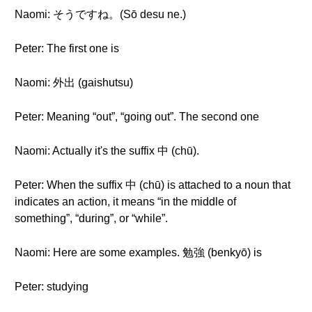
Naomi: そうですね。(Sō desu ne.)
Peter: The first one is
Naomi: 外出 (gaishutsu)
Peter: Meaning “out”, “going out”. The second one
Naomi: Actually it's the suffix 中 (chū).
Peter: When the suffix 中 (chū) is attached to a noun that
indicates an action, it means “in the middle of
something”, “during”, or “while”.
Naomi: Here are some examples. 勉強 (benkyō) is
Peter: studying