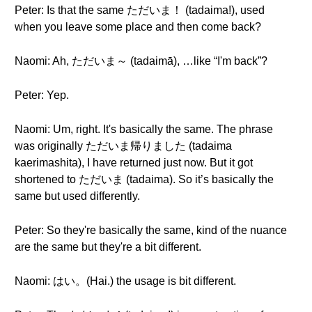
Peter: Is that the same ただいま！ (tadaima!), used
when you leave some place and then come back?
Naomi: Ah, ただいま～ (tadaimā), …like “I'm back”?
Peter: Yep.
Naomi: Um, right. It's basically the same. The phrase
was originally ただいま帰りました (tadaima
kaerimashita), I have returned just now. But it got
shortened to ただいま (tadaima). So it’s basically the
same but used differently.
Peter: So they're basically the same, kind of the nuance
are the same but they're a bit different.
Naomi: はい。(Hai.) the usage is bit different.