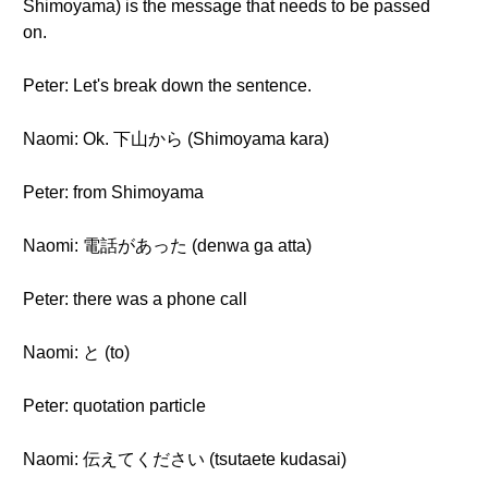
Shimoyama) is the message that needs to be passed
on.
Peter: Let's break down the sentence.
Naomi: Ok. 下山から (Shimoyama kara)
Peter: from Shimoyama
Naomi: 電話があった (denwa ga atta)
Peter: there was a phone call
Naomi: と (to)
Peter: quotation particle
Naomi: 伝えてください (tsutaete kudasai)