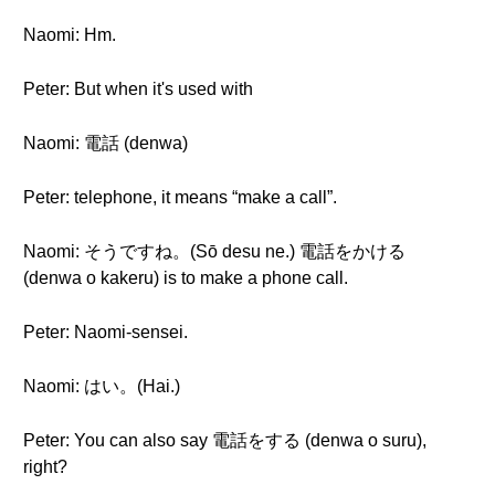
Naomi: Hm.
Peter: But when it's used with
Naomi: 電話 (denwa)
Peter: telephone, it means “make a call”.
Naomi: そうですね。(Sō desu ne.) 電話をかける
(denwa o kakeru) is to make a phone call.
Peter: Naomi-sensei.
Naomi: はい。(Hai.)
Peter: You can also say 電話をする (denwa o suru),
right?