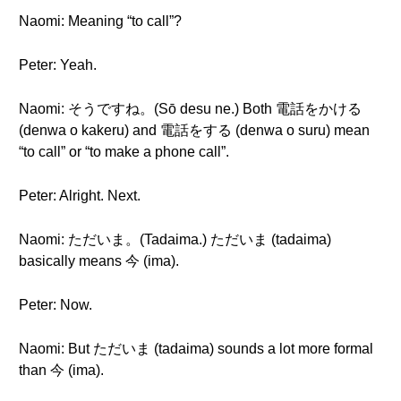
Naomi: Meaning “to call”?
Peter: Yeah.
Naomi: そうですね。(Sō desu ne.) Both 電話をかける
(denwa o kakeru) and 電話をする (denwa o suru) mean
“to call” or “to make a phone call”.
Peter: Alright. Next.
Naomi: ただいま。(Tadaima.) ただいま (tadaima)
basically means 今 (ima).
Peter: Now.
Naomi: But ただいま (tadaima) sounds a lot more formal
than 今 (ima).