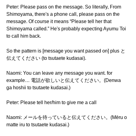
Peter: Please pass on the message. So literally, From
Shimoyama, there's a phone call, please pass on the
message. Of course it means “Please tell her that
Shimoyama called.” He's probably expecting Ayumu Toi
to call him back.
So the pattern is [message you want passed on] plus と
伝えてください (to tsutaete kudasai).
Naomi: You can leave any message you want. for
example… 電話が欲しいと伝えてください。(Denwa
ga hoshii to tsutaete kudasai.)
Peter: Please tell her/him to give me a call
Naomi: メールを待っていると伝えてください。(Mēru o
matte iru to tsutaete kudasai.)