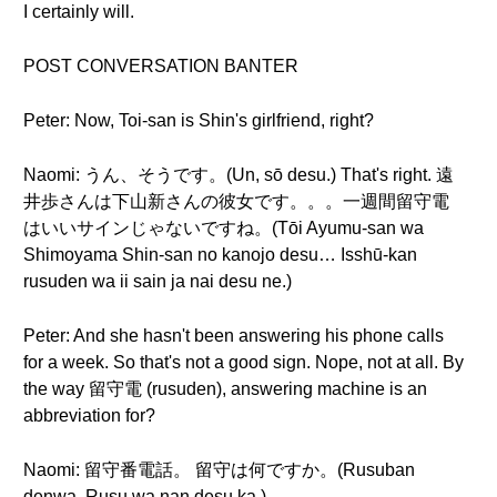
I certainly will.
POST CONVERSATION BANTER
Peter: Now, Toi-san is Shin's girlfriend, right?
Naomi: うん、そうです。(Un, sō desu.) That's right. 遠
井歩さんは下山新さんの彼女です。。。一週間留守電
はいいサインじゃないですね。(Tōi Ayumu-san wa
Shimoyama Shin-san no kanojo desu… Isshū-kan
rusuden wa ii sain ja nai desu ne.)
Peter: And she hasn't been answering his phone calls
for a week. So that's not a good sign. Nope, not at all. By
the way 留守電 (rusuden), answering machine is an
abbreviation for?
Naomi: 留守番電話。 留守は何ですか。(Rusuban
denwa. Rusu wa nan desu ka.)