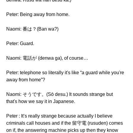
Peter: Being away from home.
Naomi: 番は？(Ban wa?)
Peter: Guard.
Naomi: 電話が (denwa ga), of course…
Peter: telephone so literally it's like “a guard while you're
away from home”?
Naomi: そうです。(Sō desu.) It sounds strange but
that's how we say it in Japanese.
Peter : It’s really strange because actually I believe
criminals call houses and if the 留守電 (rusuden) comes
on if, the answering machine picks up then they know