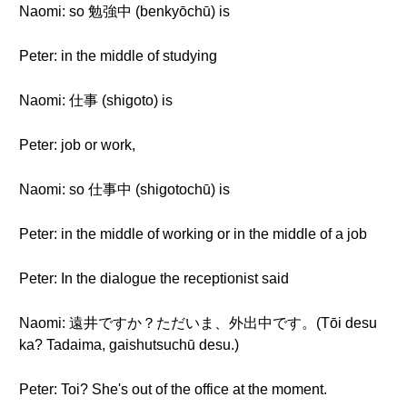
Naomi: so 勉強中 (benkyōchū) is
Peter: in the middle of studying
Naomi: 仕事 (shigoto) is
Peter: job or work,
Naomi: so 仕事中 (shigotochū) is
Peter: in the middle of working or in the middle of a job
Peter: In the dialogue the receptionist said
Naomi: 遠井ですか？ただいま、外出中です。(Tōi desu
ka? Tadaima, gaishutsuchū desu.)
Peter: Toi? She's out of the office at the moment.