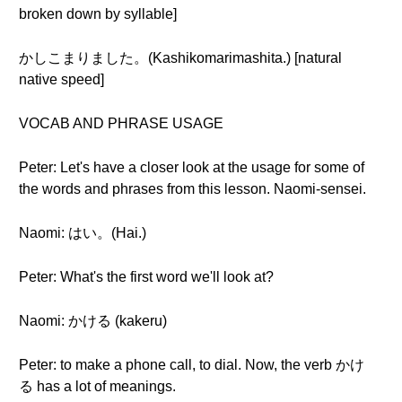
broken down by syllable]
かしこまりました。(Kashikomarimashita.) [natural
native speed]
VOCAB AND PHRASE USAGE
Peter: Let's have a closer look at the usage for some of
the words and phrases from this lesson. Naomi-sensei.
Naomi: はい。(Hai.)
Peter: What's the first word we'll look at?
Naomi: かける (kakeru)
Peter: to make a phone call, to dial. Now, the verb かけ
る has a lot of meanings.