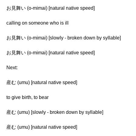
お見舞い (o-mimai) [natural native speed]
calling on someone who is ill
お見舞い (o-mimai) [slowly - broken down by syllable]
お見舞い (o-mimai) [natural native speed]
Next:
産む (umu) [natural native speed]
to give birth, to bear
産む (umu) [slowly - broken down by syllable]
産む (umu) [natural native speed]