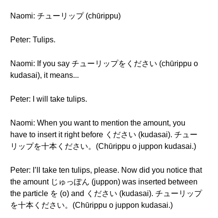
Naomi: チューリップ (chūrippu)
Peter: Tulips.
Naomi: If you say チューリップをください (chūrippu o
kudasai), it means...
Peter: I will take tulips.
Naomi: When you want to mention the amount, you
have to insert it right before ください (kudasai). チュー
リップを十本ください。(Chūrippu o juppon kudasai.)
Peter: I’ll take ten tulips, please. Now did you notice that
the amount じゅっぽん (juppon) was inserted between
the particle を (o) and ください (kudasai). チューリップ
を十本ください。(Chūrippu o juppon kudasai.)