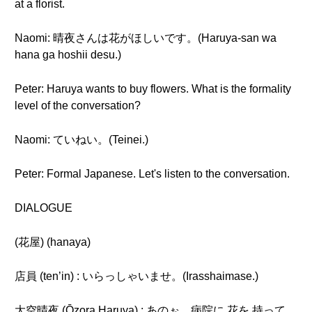
at a florist.
Naomi: 晴夜さんは花がほしいです。(Haruya-san wa
hana ga hoshii desu.)
Peter: Haruya wants to buy flowers. What is the formality
level of the conversation?
Naomi: ていねい。(Teinei.)
Peter: Formal Japanese. Let's listen to the conversation.
DIALOGUE
(花屋) (hanaya)
店員 (ten’in) : いらっしゃいませ。(Irasshaimase.)
大空晴夜 (Ōzora Haruya) : あのぉ、病院に 花を 持って