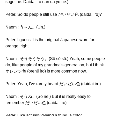
sugoi ne. Daidai iro nan da yo ne.)
Peter: So do people still use だいだい色 (daidai iro)?
Naomi: う～ん。(Ūn.)
Peter: I guess it is the original Japanese word for
orange, right.
Naomi: そうそうそう。(Sō sō sō.) Yeah, some people
do, like people of my grandma's generation, but I think
オレンジ色 (orenji iro) is more common now.
Peter: Yeah, I've rarely heard だいだい色 (daidai iro).
Naomi: そうね。(Sō ne.) But it is really easy to
remember だいだい色 (daidai iro).
Peter: Like actually dyeing a thing, a color.