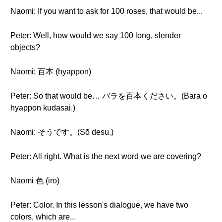
Naomi: If you want to ask for 100 roses, that would be...
Peter: Well, how would we say 100 long, slender
objects?
Naomi: 百本 (hyappon)
Peter: So that would be… バラを百本ください。(Bara o
hyappon kudasai.)
Naomi: そうです。(Sō desu.)
Peter: All right. What is the next word we are covering?
Naomi 色 (iro)
Peter: Color. In this lesson's dialogue, we have two
colors, which are...