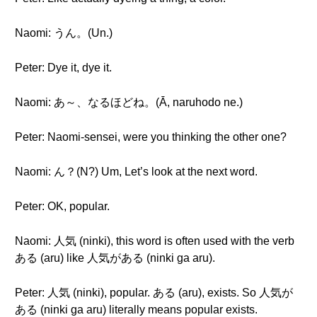
Naomi: うん。(Un.)
Peter: Dye it, dye it.
Naomi: あ～、なるほどね。(Ā, naruhodo ne.)
Peter: Naomi-sensei, were you thinking the other one?
Naomi: ん？(N?) Um, Let’s look at the next word.
Peter: OK, popular.
Naomi: 人気 (ninki), this word is often used with the verb
ある (aru) like 人気がある (ninki ga aru).
Peter: 人気 (ninki), popular. ある (aru), exists. So 人気が
ある (ninki ga aru) literally means popular exists.