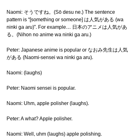
Naomi: そうですね。(Sō desu ne.) The sentence
pattern is “[something or someone] は人気がある (wa
ninki ga aru)”. For example… 日本のアニメは人気があ
る。(Nihon no anime wa ninki ga aru.)
Peter: Japanese anime is popular or なおみ先生は人気
がある (Naomi-sensei wa ninki ga aru).
Naomi: (laughs)
Peter: Naomi sensei is popular.
Naomi: Uhm, apple polisher (laughs).
Peter: A what? Apple polisher.
Naomi: Well, uhm (laughs) apple polishing.