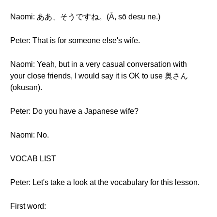
Naomi: ああ、そうですね。(Ā, sō desu ne.)
Peter: That is for someone else's wife.
Naomi: Yeah, but in a very casual conversation with
your close friends, I would say it is OK to use 奥さん
(okusan).
Peter: Do you have a Japanese wife?
Naomi: No.
VOCAB LIST
Peter: Let's take a look at the vocabulary for this lesson.
First word: