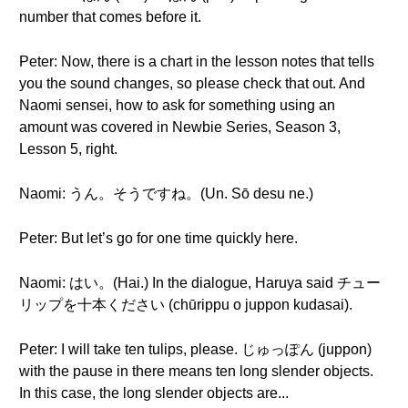
number that comes before it.
Peter: Now, there is a chart in the lesson notes that tells
you the sound changes, so please check that out. And
Naomi sensei, how to ask for something using an
amount was covered in Newbie Series, Season 3,
Lesson 5, right.
Naomi: うん。そうですね。(Un. Sō desu ne.)
Peter: But let’s go for one time quickly here.
Naomi: はい。(Hai.) In the dialogue, Haruya said チュー
リップを十本ください (chūrippu o juppon kudasai).
Peter: I will take ten tulips, please. じゅっぽん (juppon)
with the pause in there means ten long slender objects.
In this case, the long slender objects are...