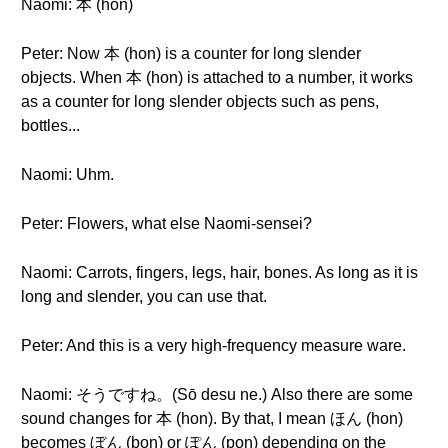
Naomi: 本 (hon)
Peter: Now 本 (hon) is a counter for long slender
objects. When 本 (hon) is attached to a number, it works
as a counter for long slender objects such as pens,
bottles...
Naomi: Uhm.
Peter: Flowers, what else Naomi-sensei?
Naomi: Carrots, fingers, legs, hair, bones. As long as it is
long and slender, you can use that.
Peter: And this is a very high-frequency measure ware.
Naomi: そうですね。(Sō desu ne.) Also there are some
sound changes for 本 (hon). By that, I mean ほん (hon)
becomes ぼん (bon) or ぽん (pon) depending on the