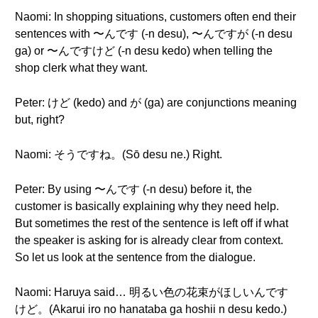
Naomi: In shopping situations, customers often end their
sentences with 〜んです (-n desu), 〜んですが (-n desu
ga) or 〜んですけど (-n desu kedo) when telling the
shop clerk what they want.
Peter: けど (kedo) and が (ga) are conjunctions meaning
but, right?
Naomi: そうですね。(Sō desu ne.) Right.
Peter: By using 〜んです (-n desu) before it, the
customer is basically explaining why they need help.
But sometimes the rest of the sentence is left off if what
the speaker is asking for is already clear from context.
So let us look at the sentence from the dialogue.
Naomi: Haruya said… 明るい色の花束がほしいんです
けど。(Akarui iro no hanataba ga hoshii n desu kedo.)