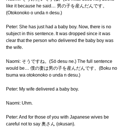
like it because he said… 男の子を産んだんです。
(Otokonoko o unda n desu.)
Peter: She has just had a baby boy. Now, there is no
subject in this sentence. It was dropped since it was
clear that the person who delivered the baby boy was
the wife.
Naomi: そうですね。(Sō desu ne.) The full sentence
would be… 僕の妻は男の子を産んだんです。(Boku no
tsuma wa otokonoko o unda n desu.)
Peter: My wife delivered a baby boy.
Naomi: Uhm.
Peter: And for those of you with Japanese wives be
careful not to say 奥さん (okusan).