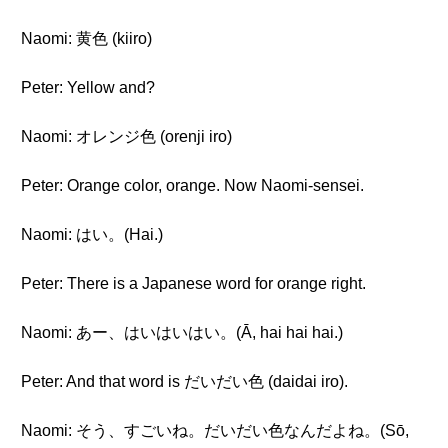
Naomi: 黄色 (kiiro)
Peter: Yellow and?
Naomi: オレンジ色 (orenji iro)
Peter: Orange color, orange. Now Naomi-sensei.
Naomi: はい。(Hai.)
Peter: There is a Japanese word for orange right.
Naomi: あー、はいはいはい。(Ā, hai hai hai.)
Peter: And that word is だいだい色 (daidai iro).
Naomi: そう、すごいね。だいだい色なんだよね。(Sō,