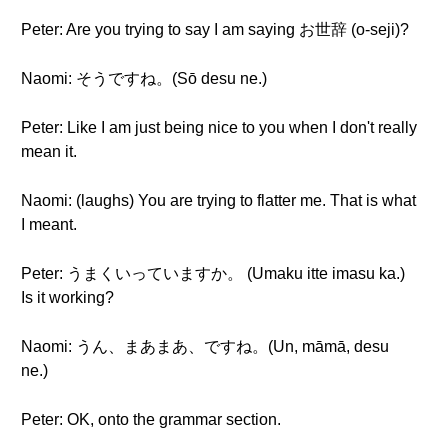
Peter: Are you trying to say I am saying お世辞 (o-seji)?
Naomi: そうですね。(Sō desu ne.)
Peter: Like I am just being nice to you when I don't really
mean it.
Naomi: (laughs) You are trying to flatter me. That is what
I meant.
Peter: うまくいっていますか。 (Umaku itte imasu ka.)
Is it working?
Naomi: うん、まあまあ、ですね。(Un, māmā, desu
ne.)
Peter: OK, onto the grammar section.