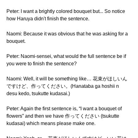
Peter: I want a brightly colored bouquet but... So notice
how Haruya didn't finish the sentence.
Naomi: Because it was obvious that he was asking for a
bouquet.
Peter: Naomi-sensei, what would the full sentence be if
you were to finish the sentence?
Naomi: Well, it will be something like… 花束がほしいん
ですけど、作ってください。(Hanataba ga hoshii n
desu kedo, tsukutte kudasai.)
Peter: Again the first sentence is, “I want a bouquet of
flowers” and then we have 作ってください (tsukutte
kudasai) which means please make one.