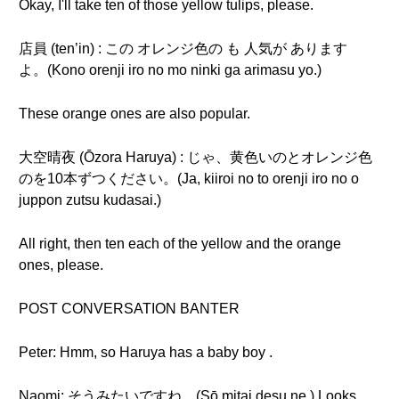
Okay, I'll take ten of those yellow tulips, please.
店員 (ten’in) : この オレンジ色の も 人気が あります
よ。(Kono orenji iro no mo ninki ga arimasu yo.)
These orange ones are also popular.
大空晴夜 (Ōzora Haruya) : じゃ、黄色いのとオレンジ色
のを10本ずつください。(Ja, kiiroi no to orenji iro no o
juppon zutsu kudasai.)
All right, then ten each of the yellow and the orange
ones, please.
POST CONVERSATION BANTER
Peter: Hmm, so Haruya has a baby boy .
Naomi: そうみたいですね。(Sō mitai desu ne.) Looks