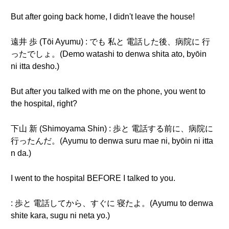
But after going back home, I didn't leave the house!
遠井 歩 (Tōi Ayumu) : でも 私と 電話した後、病院に 行
ったでしょ。(Demo watashi to denwa shita ato, byōin
ni itta desho.)
But after you talked with me on the phone, you went to
the hospital, right?
下山 新 (Shimoyama Shin) : 歩と 電話する前に、病院に
行ったんだ。(Ayumu to denwa suru mae ni, byōin ni itta
n da.)
I went to the hospital BEFORE I talked to you.
: 歩と 電話してから、すぐに 寝たよ。(Ayumu to denwa
shite kara, sugu ni neta yo.)