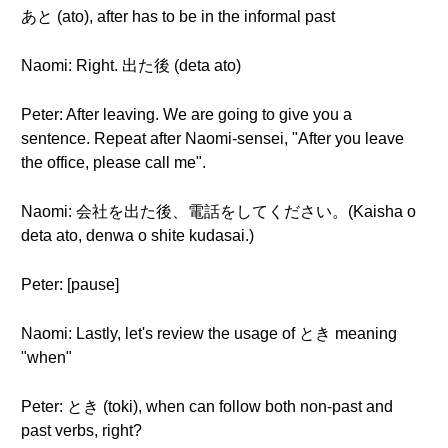
あと (ato), after has to be in the informal past
Naomi: Right. 出た後 (deta ato)
Peter: After leaving. We are going to give you a
sentence. Repeat after Naomi-sensei, "After you leave
the office, please call me".
Naomi: 会社を出た後、電話をしてください。(Kaisha o
deta ato, denwa o shite kudasai.)
Peter: [pause]
Naomi: Lastly, let's review the usage of とき meaning
"when"
Peter: とき (toki), when can follow both non-past and
past verbs, right?