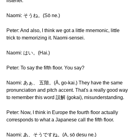
listener.
Naomi: そうね。(Sō ne.)
Peter: And also, I think we got a little mnemonic, little
trick to memorizing it. Naomi-sensei.
Naomi: はい。(Hai.)
Peter: To say the fifth floor. You say?
Naomi: あぁ、 五階。(Ā, go-kai.) They have the same
pronunciation and pitch accent. That's a really good way
to remember this word 誤解 (gokai), misunderstanding.
Peter: Now, I think in Europe the fourth floor actually
corresponds to what a Japanese call the fifth floor.
Naomi: あ、そうですね。(A, sō desu ne.)