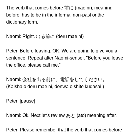
The verb that comes before 前に (mae ni), meaning
before, has to be in the informal non-past or the
dictionary form.
Naomi: Right. 出る前に (deru mae ni)
Peter: Before leaving. OK. We are going to give you a
sentence. Repeat after Naomi-sensei. "Before you leave
the office, please call me."
Naomi: 会社を出る前に、電話をしてください。
(Kaisha o deru mae ni, denwa o shite kudasai.)
Peter: [pause]
Naomi: Ok. Next let's review あと (ato) meaning after.
Peter: Please remember that the verb that comes before