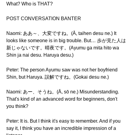
What? Who is THAT?
POST CONVERSATION BANTER
Naomi: ああ～、大変ですね。(Ā, taihen desu ne.) It
looks like someone is in big trouble. But… 歩が見た人は
新じゃないです。晴夜です。(Ayumu ga mita hito wa
Shin ja nai desu. Haruya desu.)
Peter: The person Ayumu saw was not her boyfriend
Shin, but Haruya. 誤解ですね。(Gokai desu ne.)
Naomi: あー、そうね。(Ā, sō ne.) Misunderstanding.
That's kind of an advanced word for beginners, don't
you think?
Peter: It is. But I think it's easy to remember. And if you
say it, I think you have an incredible impression of a