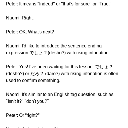
Peter: It means "Indeed" or "that's for sure" or "True."
Naomi: Right.
Peter: OK. What's next?
Naomi: I'd like to introduce the sentence ending
expression でしょ？(desho?) with rising intonation.
Peter: Yes! I’ve been waiting for this lesson. でしょ？
(desho?) or だろ？ (daro?) with rising intonation is often
used to confirm something.
Naomi: It's similar to an English tag question, such as
"Isn't it?" "don't you?"
Peter: Or “right?”