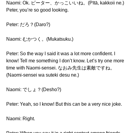
Naomi: Ok. ピーター、かっこいいね。(Pītā, kakkoii ne.)
Peter, you’re so good looking.
Peter: だろ？(Daro?)
Naomi: むかつく。(Mukatsuku.)
Peter: So the way I said it was a lot more confident. I
know! Tell me something I don’t know. Let’s try one more
time with Naomi-sensei. なおみ先生は素敵ですね。
(Naomi-sensei wa suteki desu ne.)
Naomi: でしょ？(Desho?)
Peter: Yeah, so I know! But this can be a very nice joke.
Naomi: Right.