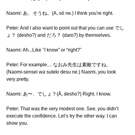
Naomi: あ、そうね。(A, sō ne.) I think you're right.
Peter: And I also want to point out that you can use でし
ょ？ (desho?) and だろ？ (daro?) by themselves.
Naomi: Ah...Like "I know” or “right?"
Peter: For example… なおみ先生は素敵ですね。
(Naomi-sensei wa suteki desu ne.) Naomi, you look
very pretty.
Naomi: あ〜、でしょ？(Ā, desho?) Right. I know.
Peter: That was the very modest one. See, you didn’t
execute the confidence. Let’s try the other way. I can
show you.