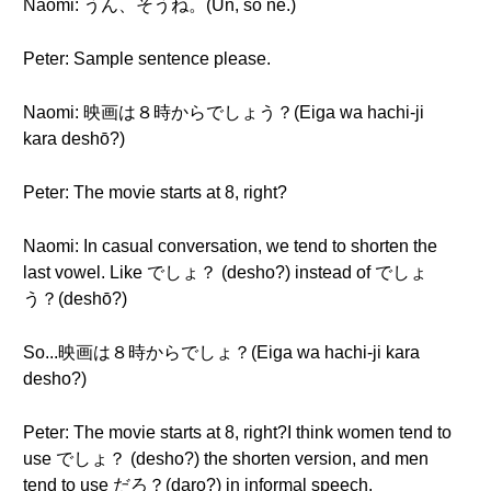
Naomi: うん、そうね。(Un, sō ne.)
Peter: Sample sentence please.
Naomi: 映画は８時からでしょう？(Eiga wa hachi-ji
kara deshō?)
Peter: The movie starts at 8, right?
Naomi: In casual conversation, we tend to shorten the
last vowel. Like でしょ？ (desho?) instead of でしょ
う？(deshō?)
So...映画は８時からでしょ？(Eiga wa hachi-ji kara
desho?)
Peter: The movie starts at 8, right?I think women tend to
use でしょ？ (desho?) the shorten version, and men
tend to use だろ？(daro?) in informal speech.