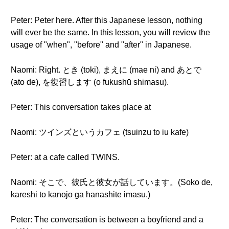
Peter: Peter here. After this Japanese lesson, nothing
will ever be the same. In this lesson, you will review the
usage of "when", "before" and "after" in Japanese.
Naomi: Right. とき (toki), まえに (mae ni) and あとで
(ato de), を復習します (o fukushū shimasu).
Peter: This conversation takes place at
Naomi: ツインズというカフェ (tsuinzu to iu kafe)
Peter: at a cafe called TWINS.
Naomi: そこで、彼氏と彼女が話しています。(Soko de,
kareshi to kanojo ga hanashite imasu.)
Peter: The conversation is between a boyfriend and a