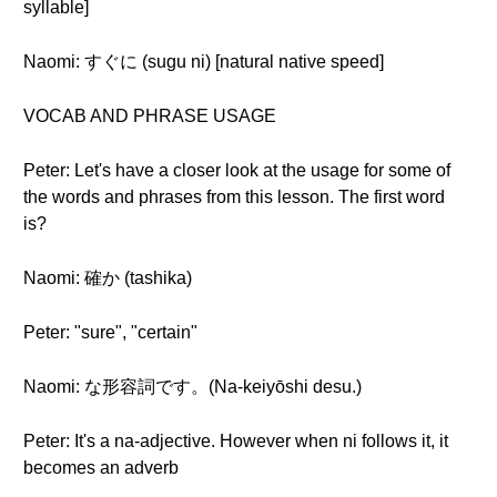
syllable]
Naomi: すぐに (sugu ni) [natural native speed]
VOCAB AND PHRASE USAGE
Peter: Let's have a closer look at the usage for some of
the words and phrases from this lesson. The first word
is?
Naomi: 確か (tashika)
Peter: "sure", "certain"
Naomi: な形容詞です。(Na-keiyōshi desu.)
Peter: It's a na-adjective. However when ni follows it, it
becomes an adverb