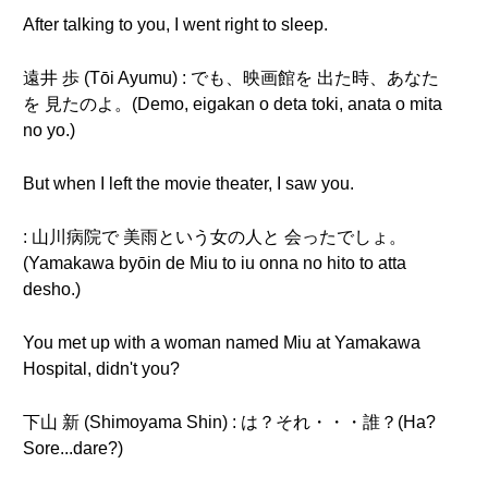
After talking to you, I went right to sleep.
遠井 歩 (Tōi Ayumu) : でも、映画館を 出た時、あなた
を 見たのよ。(Demo, eigakan o deta toki, anata o mita
no yo.)
But when I left the movie theater, I saw you.
: 山川病院で 美雨という女の人と 会ったでしょ。
(Yamakawa byōin de Miu to iu onna no hito to atta
desho.)
You met up with a woman named Miu at Yamakawa
Hospital, didn't you?
下山 新 (Shimoyama Shin) : は？それ・・・誰？(Ha?
Sore...dare?)