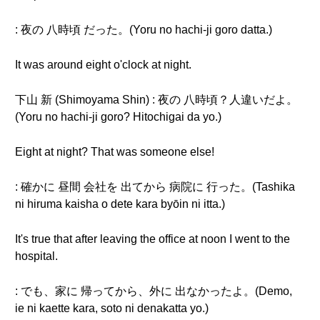
: 夜の 八時頃 だった。(Yoru no hachi-ji goro datta.)
It was around eight o'clock at night.
下山 新 (Shimoyama Shin) : 夜の 八時頃？人違いだよ。
(Yoru no hachi-ji goro? Hitochigai da yo.)
Eight at night? That was someone else!
: 確かに 昼間 会社を 出てから 病院に 行った。(Tashika
ni hiruma kaisha o dete kara byōin ni itta.)
It's true that after leaving the office at noon I went to the
hospital.
: でも、家に 帰ってから、外に 出なかったよ。(Demo,
ie ni kaette kara, soto ni denakatta yo.)