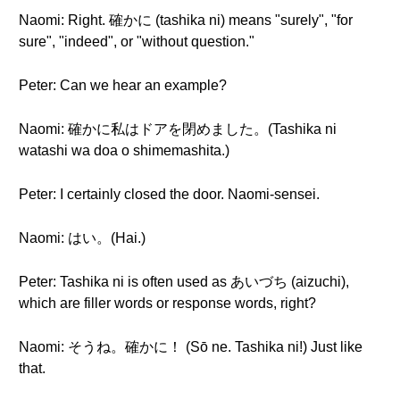
Naomi: Right. 確かに (tashika ni) means "surely", "for
sure", "indeed", or "without question."
Peter: Can we hear an example?
Naomi: 確かに私はドアを閉めました。(Tashika ni
watashi wa doa o shimemashita.)
Peter: I certainly closed the door. Naomi-sensei.
Naomi: はい。(Hai.)
Peter: Tashika ni is often used as あいづち (aizuchi),
which are filler words or response words, right?
Naomi: そうね。確かに！ (Sō ne. Tashika ni!) Just like
that.