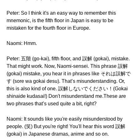
Peter: So I think it's an easy way to remember this
mnemonic, is the fifth floor in Japan is easy to be
mistaken for the fourth floor in Europe.
Naomi: Hmm.
Peter: 五階 (go-kai), fifth floor, and 誤解 (gokai), mistake.
That might work. Now, Naomi-sensei. This phrase 誤解
(gokai) mistake, you hear it in phrases like それは誤解で
す (sore wa gokai desu). That’s misunderstanding. Or,
this is also kind of one. 誤解しないでください！(Gokai
shinaide kudasai!) Don't misunderstand me.These are
two phrases that’s used quite a bit, right?
Naomi: It sounds like you're easily misunderstood by
people. (笑) But you're right! You'll hear this word 誤解
(gokai) in Japanese dramas, anime and so on.