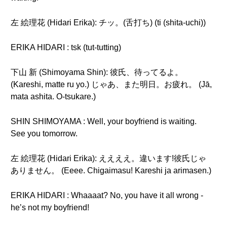
左 絵理花 (Hidari Erika): チッ。(舌打ち) (ti (shita-uchi))
ERIKA HIDARI : tsk (tut-tutting)
下山 新 (Shimoyama Shin): 彼氏、待ってるよ。
(Kareshi, matte ru yo.) じゃあ、また明日。お疲れ。 (Jā,
mata ashita. O-tsukare.)
SHIN SHIMOYAMA : Well, your boyfriend is waiting.
See you tomorrow.
左 絵理花 (Hidari Erika): ええええ。違います!彼氏じゃ
ありません。 (Eeee. Chigaimasu! Kareshi ja arimasen.)
ERIKA HIDARI : Whaaaat? No, you have it all wrong -
he’s not my boyfriend!