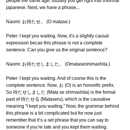
people the same age, usually you get right into informal
japanese. Next, we have a phrase...
Naomi: お待たせ。 (O matase.)
Peter: I kept you waiting. Now, it's a slightly causal
expression becao this phrase is not a complete
sentence. Can you give us the original sentence?
Naomi: お待たせしました。 (Omataseshimashita.)
Peter: I kept you waiting. And of course this is the
complete sentence. Now, お (O) is an honorific prefix.
So 待たせしました (Mata se shimashita) is the formal
past of 待たせる (Mataseru), which is the causative
meaning “I kept you waiting.” Now, the grammar behind
this phrase is a bit complicated but for now just
remember that it’s a set phrase that you can say to
someone if you’re late and you kept them waiting.