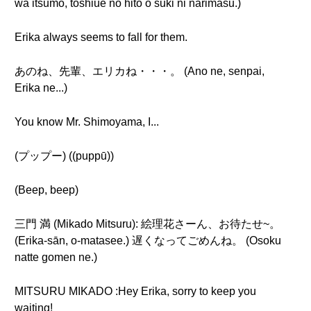
wa itsumo, toshiue no hito o suki ni narimasu.)
Erika always seems to fall for them.
あのね、先輩、エリカね・・・。 (Ano ne, senpai,
Erika ne...)
You know Mr. Shimoyama, I...
(プップー) ((puppū))
(Beep, beep)
三門 満 (Mikado Mitsuru): 絵理花さーん、お待たせ~。
(Erika-sān, o-matasee.) 遅くなってごめんね。 (Osoku
natte gomen ne.)
MITSURU MIKADO :Hey Erika, sorry to keep you
waiting!