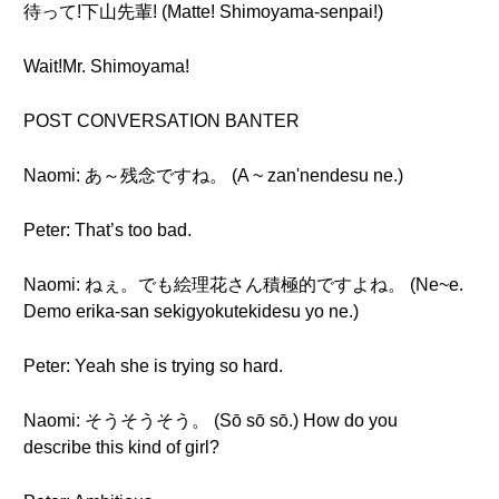
待って!下山先輩! (Matte! Shimoyama-senpai!)
Wait!Mr. Shimoyama!
POST CONVERSATION BANTER
Naomi: あ～残念ですね。 (A ~ zan'nendesu ne.)
Peter: That’s too bad.
Naomi: ねぇ。でも絵理花さん積極的ですよね。 (Ne~e.
Demo erika-san sekigyokutekidesu yo ne.)
Peter: Yeah she is trying so hard.
Naomi: そうそうそう。 (Sō sō sō.) How do you
describe this kind of girl?