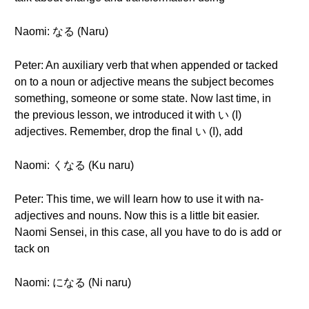
Naomi: なる (Naru)
Peter: An auxiliary verb that when appended or tacked
on to a noun or adjective means the subject becomes
something, someone or some state. Now last time, in
the previous lesson, we introduced it with い (I)
adjectives. Remember, drop the final い (I), add
Naomi: くなる (Ku naru)
Peter: This time, we will learn how to use it with na-
adjectives and nouns. Now this is a little bit easier.
Naomi Sensei, in this case, all you have to do is add or
tack on
Naomi: になる (Ni naru)