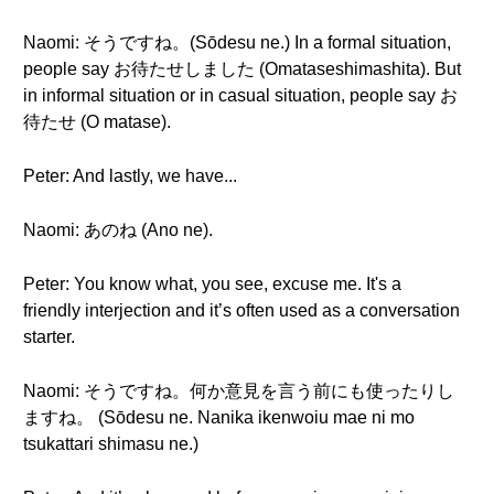
Naomi: そうですね。(Sōdesu ne.) In a formal situation,
people say お待たせしました (Omataseshimashita). But
in informal situation or in casual situation, people say お
待たせ (O matase).
Peter: And lastly, we have...
Naomi: あのね (Ano ne).
Peter: You know what, you see, excuse me. It's a
friendly interjection and it’s often used as a conversation
starter.
Naomi: そうですね。何か意見を言う前にも使ったりし
ますね。 (Sōdesu ne. Nanika ikenwoiu mae ni mo
tsukattari shimasu ne.)