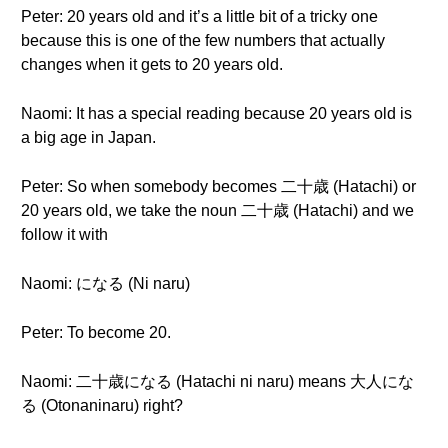
Peter: 20 years old and it’s a little bit of a tricky one
because this is one of the few numbers that actually
changes when it gets to 20 years old.
Naomi: It has a special reading because 20 years old is
a big age in Japan.
Peter: So when somebody becomes 二十歳 (Hatachi) or
20 years old, we take the noun 二十歳 (Hatachi) and we
follow it with
Naomi: になる (Ni naru)
Peter: To become 20.
Naomi: 二十歳になる (Hatachi ni naru) means 大人にな
る (Otonaninaru) right?