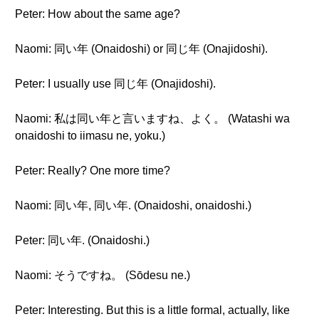
Peter: How about the same age?
Naomi: 同い年 (Onaidoshi) or 同じ年 (Onajidoshi).
Peter: I usually use 同じ年 (Onajidoshi).
Naomi: 私は同い年と言いますね、よく。 (Watashi wa
onaidoshi to iimasu ne, yoku.)
Peter: Really? One more time?
Naomi: 同い年, 同い年. (Onaidoshi, onaidoshi.)
Peter: 同い年. (Onaidoshi.)
Naomi: そうですね。 (Sōdesu ne.)
Peter: Interesting. But this is a little formal, actually, like