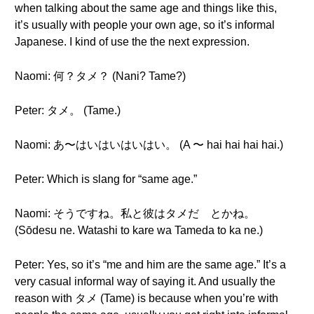
when talking about the same age and things like this,
it’s usually with people your own age, so it’s informal
Japanese. I kind of use the the next expression.
Naomi: 何？タメ？ (Nani? Tame?)
Peter: タメ。 (Tame.)
Naomi: あ〜はいはいはいはい。 (A 〜 hai hai hai hai.)
Peter: Which is slang for “same age.”
Naomi: そうですね。私と彼はタメだ とかね。
(Sōdesu ne. Watashi to kare wa Tameda to ka ne.)
Peter: Yes, so it’s “me and him are the same age.” It’s a
very casual informal way of saying it. And usually the
reason with タメ (Tame) is because when you’re with