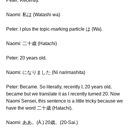
Peter: Recently.
Naomi: 私は (Watashi wa)
Peter: I plus the topic-marking particle は (Wa).
Naomi: 二十歳 (Hatachi)
Peter: 20 years old.
Naomi: になりました (Ni narimashita)
Peter: Became. So literally, recently I, 20 years old,
became but we translate it as I recently turned 20. Now
Naomi Sensei, this sentence is a little tricky because we
have the word 二十歳 (Hatachi).
Naomi: ああ。(Ā.) 20歳。(20-Sai.)