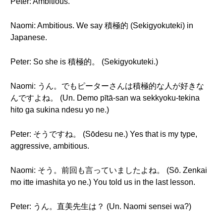
Peter: Ambitious.
Naomi: Ambitious. We say 積極的 (Sekigyokuteki) in
Japanese.
Peter: So she is 積極的。 (Sekigyokuteki.)
Naomi: うん。でもピーターさんは積極的な人が好きな
んですよね。 (Un. Demo pītā-san wa sekkyoku-tekina
hito ga sukina ndesu yo ne.)
Peter: そうですね。 (Sōdesu ne.) Yes that is my type,
aggressive, ambitious.
Naomi: そう。前回も言っていましたよね。 (Sō. Zenkai
mo itte imashita yo ne.) You told us in the last lesson.
Peter: うん。直美先生は？ (Un. Naomi sensei wa?)