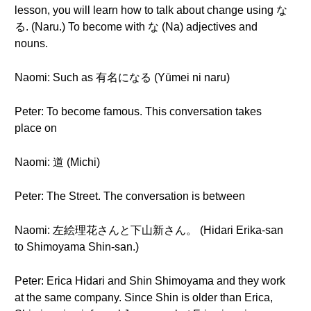
lesson, you will learn how to talk about change using な
る. (Naru.) To become with な (Na) adjectives and
nouns.
Naomi: Such as 有名になる (Yūmei ni naru)
Peter: To become famous. This conversation takes
place on
Naomi: 道 (Michi)
Peter: The Street. The conversation is between
Naomi: 左絵理花さんと下山新さん。 (Hidari Erika-san
to Shimoyama Shin-san.)
Peter: Erica Hidari and Shin Shimoyama and they work
at the same company. Since Shin is older than Erica,