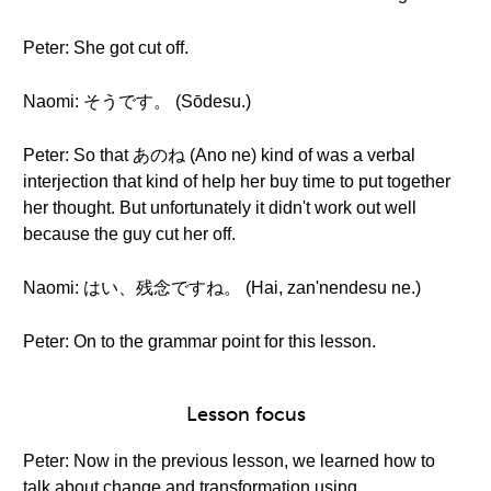
Peter: She got cut off.
Naomi: そうです。 (Sōdesu.)
Peter: So that あのね (Ano ne) kind of was a verbal
interjection that kind of help her buy time to put together
her thought. But unfortunately it didn't work out well
because the guy cut her off.
Naomi: はい、残念ですね。 (Hai, zan'nendesu ne.)
Peter: On to the grammar point for this lesson.
Lesson focus
Peter: Now in the previous lesson, we learned how to
talk about change and transformation using