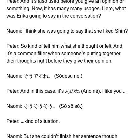
Peter: And it’s also used before you give an opinion or
something. Now, it has many many usages. Here, what
was Erika going to say in the conversation?
Naomi: I think she was going to say that she liked Shin?
Peter: So kind of tell him what she thought or felt. And
it's a common filler when someone’s putting together
their thoughts right before they give their opinion.
Naomi: そうですね。 (Sōdesu ne.)
Peter: And in this case, it’s あのね (Ano ne), I like you ...
Naomi: そうそうそう。 (Sō sō sō.)
Peter: ...kind of situation.
Naomi: But she couldn’t finish her sentence though.