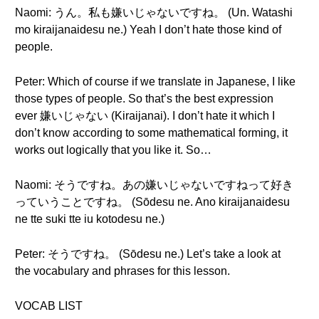
Naomi: うん。私も嫌いじゃないですね。 (Un. Watashi
mo kiraijanaidesu ne.) Yeah I don’t hate those kind of
people.
Peter: Which of course if we translate in Japanese, I like
those types of people. So that’s the best expression
ever 嫌いじゃない (Kiraijanai). I don’t hate it which I
don’t know according to some mathematical forming, it
works out logically that you like it. So…
Naomi: そうですね。あの嫌いじゃないですねって好き
っていうことですね。 (Sōdesu ne. Ano kiraijanaidesu
ne tte suki tte iu kotodesu ne.)
Peter: そうですね。 (Sōdesu ne.) Let’s take a look at
the vocabulary and phrases for this lesson.
VOCAB LIST