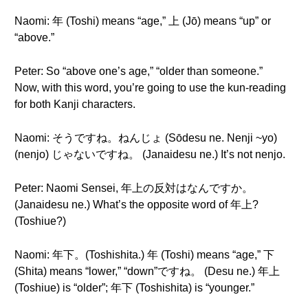
Naomi: 年 (Toshi) means “age,” 上 (Jō) means “up” or
“above.”
Peter: So “above one’s age,” “older than someone.”
Now, with this word, you’re going to use the kun-reading
for both Kanji characters.
Naomi: そうですね。ねんじょ (Sōdesu ne. Nenji ~yo)
(nenjo) じゃないですね。 (Janaidesu ne.) It’s not nenjo.
Peter: Naomi Sensei, 年上の反対はなんですか。
(Janaidesu ne.) What’s the opposite word of 年上?
(Toshiue?)
Naomi: 年下。(Toshishita.) 年 (Toshi) means “age,” 下
(Shita) means “lower,” “down”ですね。 (Desu ne.) 年上
(Toshiue) is “older”; 年下 (Toshishita) is “younger.”