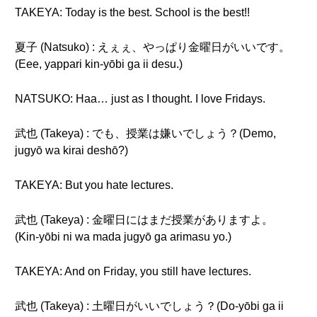
TAKEYA: Today is the best. School is the best!!
夏子 (Natsuko) : えぇぇ、やっぱり金曜日がいいです。
(Eee, yappari kin-yōbi ga ii desu.)
NATSUKO: Haa… just as I thought. I love Fridays.
武也 (Takeya) : でも、授業は嫌いでしょう？(Demo,
jugyō wa kirai deshō?)
TAKEYA: But you hate lectures.
武也 (Takeya) : 金曜日にはまだ授業がありますよ。
(Kin-yōbi ni wa mada jugyō ga arimasu yo.)
TAKEYA: And on Friday, you still have lectures.
武也 (Takeya) : 土曜日がいいでしょう？(Do-yōbi ga ii