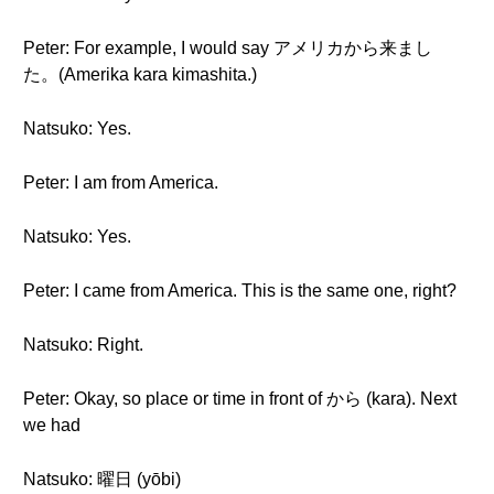
Peter: For example, I would say アメリカから来まし
た。(Amerika kara kimashita.)
Natsuko: Yes.
Peter: I am from America.
Natsuko: Yes.
Peter: I came from America. This is the same one, right?
Natsuko: Right.
Peter: Okay, so place or time in front of から (kara). Next
we had
Natsuko: 曜日 (yōbi)