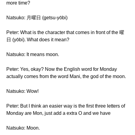
more time?
Natsuko: 月曜日 (getsu-yōbi)
Peter: What is the character that comes in front of the 曜
日 (yōbi). What does it mean?
Natsuko: It means moon.
Peter: Yes, okay? Now the English word for Monday
actually comes from the word Mani, the god of the moon.
Natsuko: Wow!
Peter: But I think an easier way is the first three letters of
Monday are Mon, just add a extra O and we have
Natsuko: Moon.