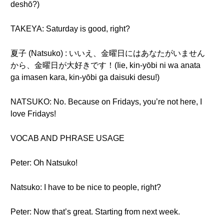
deshō?)
TAKEYA: Saturday is good, right?
夏子 (Natsuko) : いいえ、金曜日にはあなたがいません
から、金曜日が大好きです！(Iie, kin-yōbi ni wa anata
ga imasen kara, kin-yōbi ga daisuki desu!)
NATSUKO: No. Because on Fridays, you’re not here, I
love Fridays!
VOCAB AND PHRASE USAGE
Peter: Oh Natsuko!
Natsuko: I have to be nice to people, right?
Peter: Now that’s great. Starting from next week.