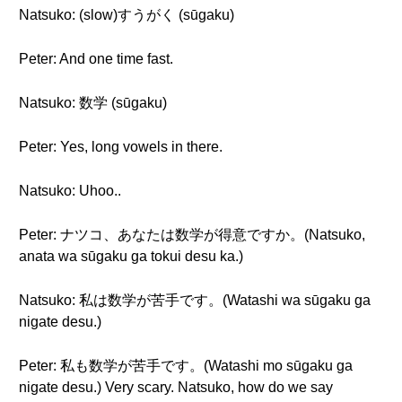
Natsuko: (slow)すうがく (sūgaku)
Peter: And one time fast.
Natsuko: 数学 (sūgaku)
Peter: Yes, long vowels in there.
Natsuko: Uhoo..
Peter: ナツコ、あなたは数学が得意ですか。(Natsuko,
anata wa sūgaku ga tokui desu ka.)
Natsuko: 私は数学が苦手です。(Watashi wa sūgaku ga
nigate desu.)
Peter: 私も数学が苦手です。(Watashi mo sūgaku ga
nigate desu.) Very scary. Natsuko, how do we say