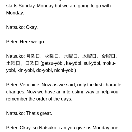
starts Sunday, Monday but we are going to go with
Monday.
Natsuko: Okay.
Peter: Here we go.
Natsuko: 月曜日、火曜日、水曜日、木曜日、金曜日、
土曜日、日曜日 (getsu-yōbi, ka-yōbi, sui-yōbi, moku-
yōbi, kin-yōbi, do-yōbi, nichi-yōbi)
Peter: Very nice. Now as we said, only the first character
changes. Now we have an interesting way to help you
remember the order of the days.
Natsuko: That’s great.
Peter: Okay, so Natsuko, can you give us Monday one