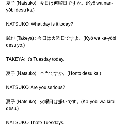
夏子 (Natsuko) : 今日は何曜日ですか。(Kyō wa nan-
yōbi desu ka.)
NATSUKO: What day is it today?
武也 (Takeya) : 今日は火曜日ですよ。(Kyō wa ka-yōbi
desu yo.)
TAKEYA: It’s Tuesday today.
夏子 (Natsuko) : 本当ですか。(Hontō desu ka.)
NATSUKO: Are you serious?
夏子 (Natsuko) : 火曜日は嫌いです。(Ka-yōbi wa kirai
desu.)
NATSUKO: I hate Tuesdays.