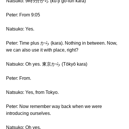
Natsuko: 9時5分から (ku-ji go-fun kara)
Peter: From 9:05
Natsuko: Yes.
Peter: Time plus から (kara). Nothing in between. Now,
we can also use it with place, right?
Natsuko: Oh yes. 東京から (Tōkyō kara)
Peter: From.
Natsuko: Yes, from Tokyo.
Peter: Now remember way back when we were
introducing ourselves.
Natsuko: Oh yes.