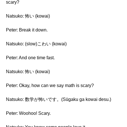
scary?
Natsuko: 怖い (kowai)
Peter: Break it down.
Natsuko: (slow)こわい (kowai)
Peter: And one time fast.
Natsuko: 怖い (kowai)
Peter: Okay, how can we say math is scary?
Natsuko: 数学が怖いです。(Sūgaku ga kowai desu.)
Peter: Woohoo! Scary.